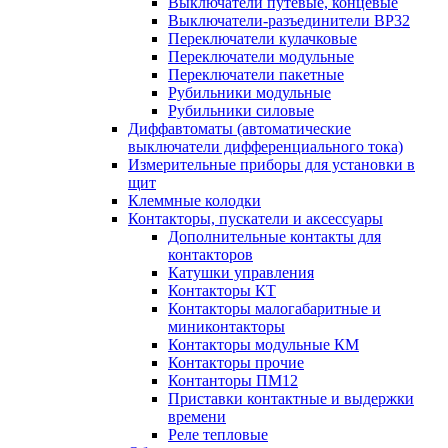
Выключатели путевые, концевые
Выключатели-разъединители ВР32
Переключатели кулачковые
Переключатели модульные
Переключатели пакетные
Рубильники модульные
Рубильники силовые
Диффавтоматы (автоматические
выключатели дифференциального тока)
Измерительные приборы для установки в
щит
Клеммные колодки
Контакторы, пускатели и аксессуары
Дополнительные контакты для
контакторов
Катушки управления
Контакторы КТ
Контакторы малогабаритные и
миниконтакторы
Контакторы модульные КМ
Контакторы прочие
Контанторы ПМ12
Приставки контактные и выдержки
времени
Реле тепловые