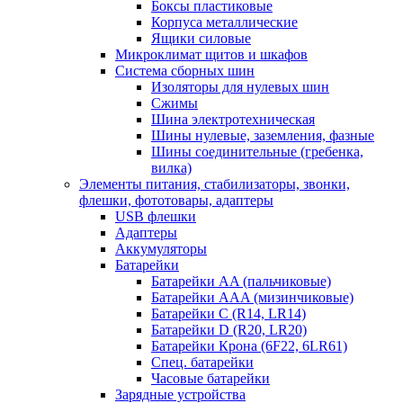
Боксы пластиковые
Корпуса металлические
Ящики силовые
Микроклимат щитов и шкафов
Система сборных шин
Изоляторы для нулевых шин
Сжимы
Шина электротехническая
Шины нулевые, заземления, фазные
Шины соединительные (гребенка,
вилка)
Элементы питания, стабилизаторы, звонки,
флешки, фототовары, адаптеры
USB флешки
Адаптеры
Аккумуляторы
Батарейки
Батарейки AA (пальчиковые)
Батарейки AAA (мизинчиковые)
Батарейки C (R14, LR14)
Батарейки D (R20, LR20)
Батарейки Крона (6F22, 6LR61)
Спец. батарейки
Часовые батарейки
Зарядные устройства