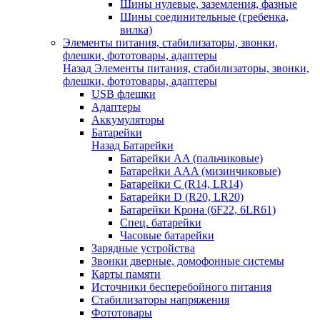
Шины нулевые, заземления, фазные
Шины соединительные (гребенка,
вилка)
Элементы питания, стабилизаторы, звонки,
флешки, фототовары, адаптеры
Назад
Элементы питания, стабилизаторы, звонки,
флешки, фототовары, адаптеры
USB флешки
Адаптеры
Аккумуляторы
Батарейки
Назад
Батарейки
Батарейки AA (пальчиковые)
Батарейки AAA (мизинчиковые)
Батарейки C (R14, LR14)
Батарейки D (R20, LR20)
Батарейки Крона (6F22, 6LR61)
Спец. батарейки
Часовые батарейки
Зарядные устройства
Звонки дверные, домофонные системы
Карты памяти
Источники бесперебойного питания
Стабилизаторы напряжения
Фототовары