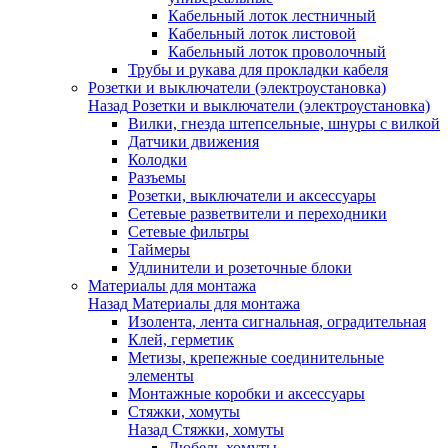
Кабельный лоток лестничный
Кабельный лоток листовой
Кабельный лоток проволочный
Трубы и рукава для прокладки кабеля
Розетки и выключатели (электроустановка)
Назад
Розетки и выключатели (электроустановка)
Вилки, гнезда штепсельные, шнуры с вилкой
Датчики движения
Колодки
Разъемы
Розетки, выключатели и аксессуары
Сетевые разветвители и переходники
Сетевые фильтры
Таймеры
Удлинители и розеточные блоки
Материалы для монтажа
Назад
Материалы для монтажа
Изолента, лента сигнальная, оградительная
Клей, герметик
Метизы, крепежные соединительные
элементы
Монтажные коробки и аксессуары
Стяжки, хомуты
Назад
Стяжки, хомуты
Дюбель-хомуты