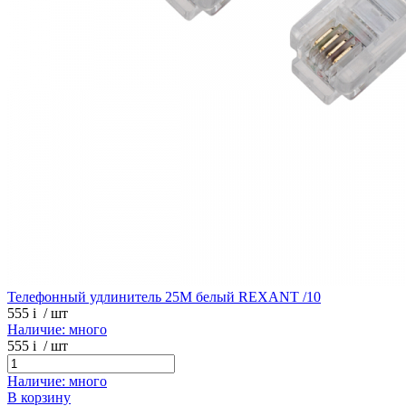
Телефонный удлинитель 25М белый REXANT /10
555
i
/ шт
Наличие: много
555
i
/ шт
Наличие: много
В корзину