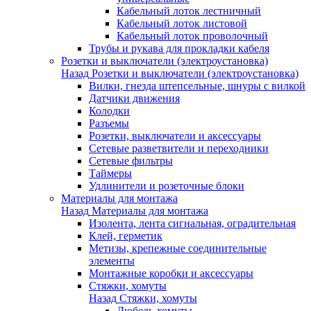
Кабельный лоток лестничный
Кабельный лоток листовой
Кабельный лоток проволочный
Трубы и рукава для прокладки кабеля
Розетки и выключатели (электроустановка)
Назад
Розетки и выключатели (электроустановка)
Вилки, гнезда штепсельные, шнуры с вилкой
Датчики движения
Колодки
Разъемы
Розетки, выключатели и аксессуары
Сетевые разветвители и переходники
Сетевые фильтры
Таймеры
Удлинители и розеточные блоки
Материалы для монтажа
Назад
Материалы для монтажа
Изолента, лента сигнальная, оградительная
Клей, герметик
Метизы, крепежные соединительные
элементы
Монтажные коробки и аксессуары
Стяжки, хомуты
Назад
Стяжки, хомуты
Дюбель-хомуты