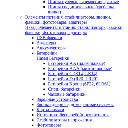
Шины нулевые, заземления, фазные
Шины соединительные (гребенка,
вилка)
Элементы питания, стабилизаторы, звонки,
флешки, фототовары, адаптеры
Назад
Элементы питания, стабилизаторы, звонки,
флешки, фототовары, адаптеры
USB флешки
Адаптеры
Аккумуляторы
Батарейки
Назад
Батарейки
Батарейки AA (пальчиковые)
Батарейки AAA (мизинчиковые)
Батарейки C (R14, LR14)
Батарейки D (R20, LR20)
Батарейки Крона (6F22, 6LR61)
Спец. батарейки
Часовые батарейки
Зарядные устройства
Звонки дверные, домофонные системы
Карты памяти
Источники бесперебойного питания
Стабилизаторы напряжения
Фототовары