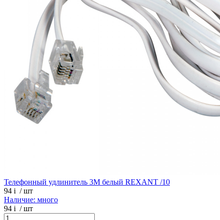
Телефонный удлинитель 3М белый REXANT /10
94
i
/ шт
Наличие: много
94
i
/ шт