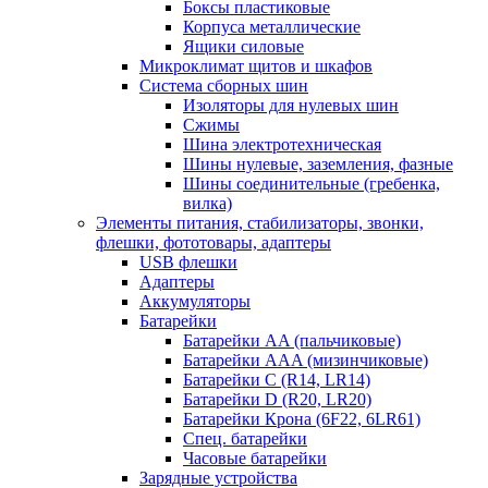
Боксы пластиковые
Корпуса металлические
Ящики силовые
Микроклимат щитов и шкафов
Система сборных шин
Изоляторы для нулевых шин
Сжимы
Шина электротехническая
Шины нулевые, заземления, фазные
Шины соединительные (гребенка,
вилка)
Элементы питания, стабилизаторы, звонки,
флешки, фототовары, адаптеры
USB флешки
Адаптеры
Аккумуляторы
Батарейки
Батарейки AA (пальчиковые)
Батарейки AAA (мизинчиковые)
Батарейки C (R14, LR14)
Батарейки D (R20, LR20)
Батарейки Крона (6F22, 6LR61)
Спец. батарейки
Часовые батарейки
Зарядные устройства