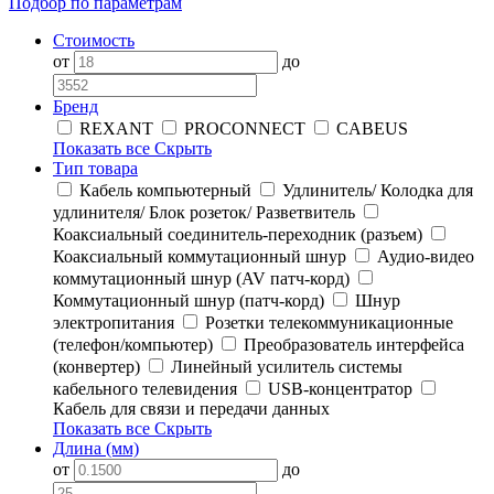
Подбор по параметрам
Стоимость
от
до
Бренд
REXANT
PROCONNECT
CABEUS
Показать все
Скрыть
Тип товара
Кабель компьютерный
Удлинитель/ Колодка для
удлинителя/ Блок розеток/ Разветвитель
Коаксиальный соединитель-переходник (разъем)
Коаксиальный коммутационный шнур
Аудио-видео
коммутационный шнур (AV патч-корд)
Коммутационный шнур (патч-корд)
Шнур
электропитания
Розетки телекоммуникационные
(телефон/компьютер)
Преобразователь интерфейса
(конвертер)
Линейный усилитель системы
кабельного телевидения
USB-концентратор
Кабель для связи и передачи данных
Показать все
Скрыть
Длина (мм)
от
до