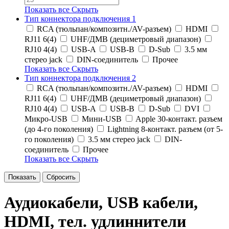
Показать все
Скрыть
Тип коннектора подключения 1
RCA (тюльпан/композитн./AV-разъем)
HDMI
RJ11 6(4)
UHF/ДМВ (дециметровый диапазон)
RJ10 4(4)
USB-A
USB-B
D-Sub
3.5 мм
стерео jack
DIN-соединитель
Прочее
Показать все
Скрыть
Тип коннектора подключения 2
RCA (тюльпан/композитн./AV-разъем)
HDMI
RJ11 6(4)
UHF/ДМВ (дециметровый диапазон)
RJ10 4(4)
USB-A
USB-B
D-Sub
DVI
Микро-USB
Мини-USB
Apple 30-контакт. разъем
(до 4-го поколения)
Lightning 8-контакт. разъем (от 5-
го поколения)
3.5 мм стерео jack
DIN-
соединитель
Прочее
Показать все
Скрыть
Аудиокабели, USB кабели,
HDMI, тел. удлиннители