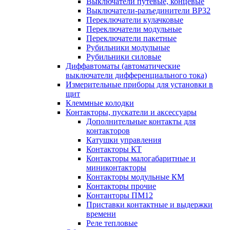
Выключатели путевые, концевые
Выключатели-разъединители ВР32
Переключатели кулачковые
Переключатели модульные
Переключатели пакетные
Рубильники модульные
Рубильники силовые
Диффавтоматы (автоматические
выключатели дифференциального тока)
Измерительные приборы для установки в
щит
Клеммные колодки
Контакторы, пускатели и аксессуары
Дополнительные контакты для
контакторов
Катушки управления
Контакторы КТ
Контакторы малогабаритные и
миниконтакторы
Контакторы модульные КМ
Контакторы прочие
Контанторы ПМ12
Приставки контактные и выдержки
времени
Реле тепловые