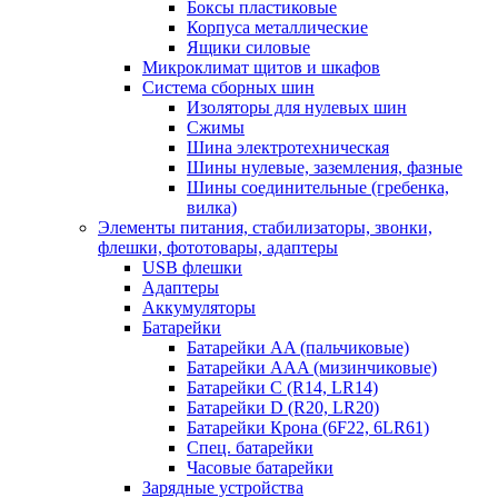
Боксы пластиковые
Корпуса металлические
Ящики силовые
Микроклимат щитов и шкафов
Система сборных шин
Изоляторы для нулевых шин
Сжимы
Шина электротехническая
Шины нулевые, заземления, фазные
Шины соединительные (гребенка,
вилка)
Элементы питания, стабилизаторы, звонки,
флешки, фототовары, адаптеры
USB флешки
Адаптеры
Аккумуляторы
Батарейки
Батарейки AA (пальчиковые)
Батарейки AAA (мизинчиковые)
Батарейки C (R14, LR14)
Батарейки D (R20, LR20)
Батарейки Крона (6F22, 6LR61)
Спец. батарейки
Часовые батарейки
Зарядные устройства