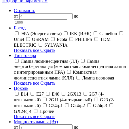
Подбор по параметрам
Стоимость
от
до
Бренд
ЭРА (Энергия света)
IEK (ИЭК)
Camelion
Uniel
OSRAM
Ecola
PHILIPS
TDM
ELECTRIC
SYLVANIA
Показать все
Скрыть
Тип товара
Лампа люминесцентная (ЛЛ)
Лампа
энергосберегающая (компактная люминесцентная лампа
с интегрированным ПРА)
Компактная
люминесцентная лампа (КЛЛ)
Лампа неоновая
Показать все
Скрыть
Цоколь
E14
E27
E40
2GX13
2G7 (4-
штырьковый)
2G11 (4-штырьковый)
G23 (2-
штырьковый)
G24q-1
G24q-2
G24q-3
GX24q-4
Прочее
Показать все
Скрыть
Мощность лампы (Вт)
от
до