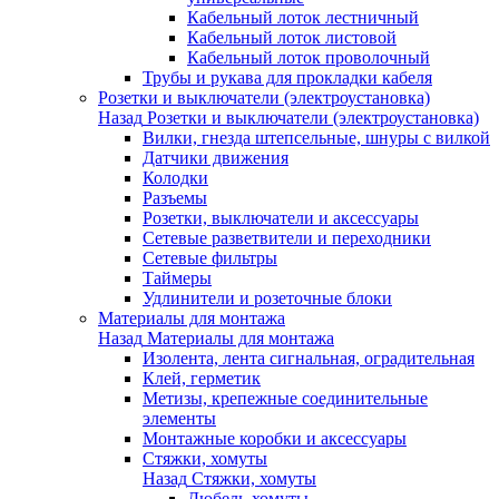
Кабельный лоток лестничный
Кабельный лоток листовой
Кабельный лоток проволочный
Трубы и рукава для прокладки кабеля
Розетки и выключатели (электроустановка)
Назад
Розетки и выключатели (электроустановка)
Вилки, гнезда штепсельные, шнуры с вилкой
Датчики движения
Колодки
Разъемы
Розетки, выключатели и аксессуары
Сетевые разветвители и переходники
Сетевые фильтры
Таймеры
Удлинители и розеточные блоки
Материалы для монтажа
Назад
Материалы для монтажа
Изолента, лента сигнальная, оградительная
Клей, герметик
Метизы, крепежные соединительные
элементы
Монтажные коробки и аксессуары
Стяжки, хомуты
Назад
Стяжки, хомуты
Дюбель-хомуты