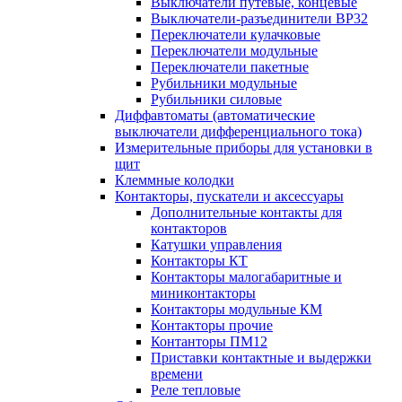
Выключатели путевые, концевые
Выключатели-разъединители ВР32
Переключатели кулачковые
Переключатели модульные
Переключатели пакетные
Рубильники модульные
Рубильники силовые
Диффавтоматы (автоматические
выключатели дифференциального тока)
Измерительные приборы для установки в
щит
Клеммные колодки
Контакторы, пускатели и аксессуары
Дополнительные контакты для
контакторов
Катушки управления
Контакторы КТ
Контакторы малогабаритные и
миниконтакторы
Контакторы модульные КМ
Контакторы прочие
Контанторы ПМ12
Приставки контактные и выдержки
времени
Реле тепловые