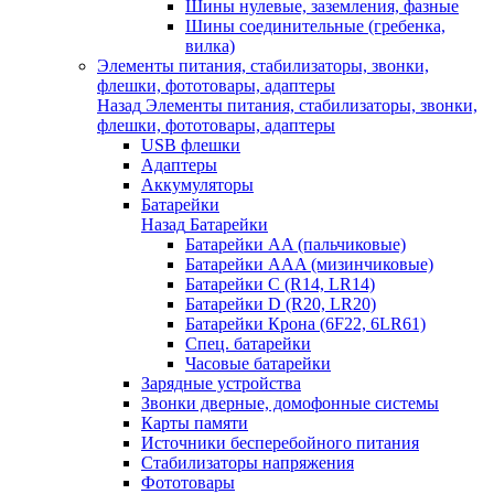
Шины нулевые, заземления, фазные
Шины соединительные (гребенка,
вилка)
Элементы питания, стабилизаторы, звонки,
флешки, фототовары, адаптеры
Назад
Элементы питания, стабилизаторы, звонки,
флешки, фототовары, адаптеры
USB флешки
Адаптеры
Аккумуляторы
Батарейки
Назад
Батарейки
Батарейки AA (пальчиковые)
Батарейки AAA (мизинчиковые)
Батарейки C (R14, LR14)
Батарейки D (R20, LR20)
Батарейки Крона (6F22, 6LR61)
Спец. батарейки
Часовые батарейки
Зарядные устройства
Звонки дверные, домофонные системы
Карты памяти
Источники бесперебойного питания
Стабилизаторы напряжения
Фототовары