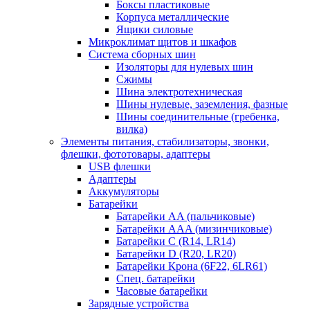
Боксы пластиковые
Корпуса металлические
Ящики силовые
Микроклимат щитов и шкафов
Система сборных шин
Изоляторы для нулевых шин
Сжимы
Шина электротехническая
Шины нулевые, заземления, фазные
Шины соединительные (гребенка,
вилка)
Элементы питания, стабилизаторы, звонки,
флешки, фототовары, адаптеры
USB флешки
Адаптеры
Аккумуляторы
Батарейки
Батарейки AA (пальчиковые)
Батарейки AAA (мизинчиковые)
Батарейки C (R14, LR14)
Батарейки D (R20, LR20)
Батарейки Крона (6F22, 6LR61)
Спец. батарейки
Часовые батарейки
Зарядные устройства