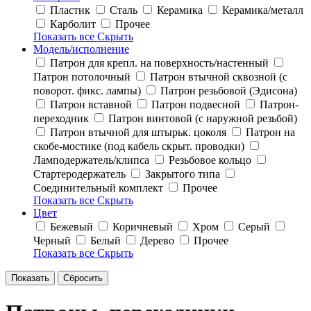
Пластик
Сталь
Керамика
Керамика/металл
Карболит
Прочее
Показать все
Скрыть
Модель/исполнение
Патрон для крепл. на поверхность/настенный
Патрон потолочный
Патрон втычной сквозной (с
поворот. фикс. лампы)
Патрон резьбовой (Эдисона)
Патрон вставной
Патрон подвесной
Патрон-
переходник
Патрон винтовой (с наружной резьбой)
Патрон втычной для штырьк. цоколя
Патрон на
скобе-мостике (под кабель скрыт. проводки)
Ламподержатель/клипса
Резьбовое кольцо
Стартеродержатель
Закрытого типа
Соединительный комплект
Прочее
Показать все
Скрыть
Цвет
Бежевый
Коричневый
Хром
Серый
Черный
Белый
Дерево
Прочее
Показать все
Скрыть