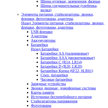
Шины нулевые, заземления, фазные
Шины соединительные (гребенка,
вилка)
Элементы питания, стабилизаторы, звонки,
флешки, фототовары, адаптеры
Назад
Элементы питания, стабилизаторы, звонки,
флешки, фототовары, адаптеры
USB флешки
Адаптеры
Аккумуляторы
Батарейки
Назад
Батарейки
Батарейки AA (пальчиковые)
Батарейки AAA (мизинчиковые)
Батарейки C (R14, LR14)
Батарейки D (R20, LR20)
Батарейки Крона (6F22, 6LR61)
Спец. батарейки
Часовые батарейки
Зарядные устройства
Звонки дверные, домофонные системы
Карты памяти
Источники бесперебойного питания
Стабилизаторы напряжения
Фототовары