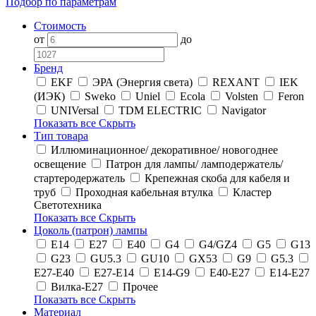
Подбор по параметрам
Стоимость
от
до
Бренд
EKF
ЭРА (Энергия света)
REXANT
IEK
(ИЭК)
Sweko
Uniel
Ecola
Volsten
Feron
UNIVersal
TDM ELECTRIC
Navigator
Показать все
Скрыть
Тип товара
Иллюминационное/ декоративное/ новогоднее
освещение
Патрон для лампы/ ламподержатель/
стартеродержатель
Крепежная скоба для кабеля и
труб
Проходная кабельная втулка
Кластер
Светотехника
Показать все
Скрыть
Цоколь (патрон) лампы
E14
E27
E40
G4
G4/GZ4
G5
G13
G23
GU5.3
GU10
GX53
G9
G5.3
E27-E40
E27-E14
E14-G9
E40-E27
E14-E27
Вилка-E27
Прочее
Показать все
Скрыть
Материал