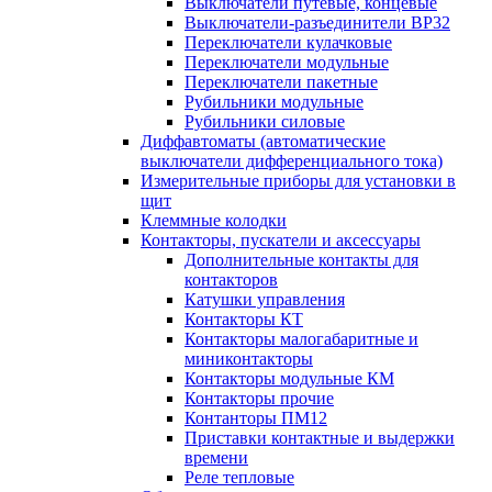
Выключатели путевые, концевые
Выключатели-разъединители ВР32
Переключатели кулачковые
Переключатели модульные
Переключатели пакетные
Рубильники модульные
Рубильники силовые
Диффавтоматы (автоматические
выключатели дифференциального тока)
Измерительные приборы для установки в
щит
Клеммные колодки
Контакторы, пускатели и аксессуары
Дополнительные контакты для
контакторов
Катушки управления
Контакторы КТ
Контакторы малогабаритные и
миниконтакторы
Контакторы модульные КМ
Контакторы прочие
Контанторы ПМ12
Приставки контактные и выдержки
времени
Реле тепловые