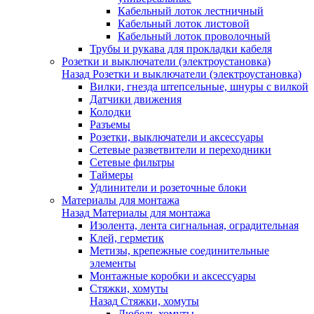
Кабельный лоток лестничный
Кабельный лоток листовой
Кабельный лоток проволочный
Трубы и рукава для прокладки кабеля
Розетки и выключатели (электроустановка)
Назад
Розетки и выключатели (электроустановка)
Вилки, гнезда штепсельные, шнуры с вилкой
Датчики движения
Колодки
Разъемы
Розетки, выключатели и аксессуары
Сетевые разветвители и переходники
Сетевые фильтры
Таймеры
Удлинители и розеточные блоки
Материалы для монтажа
Назад
Материалы для монтажа
Изолента, лента сигнальная, оградительная
Клей, герметик
Метизы, крепежные соединительные
элементы
Монтажные коробки и аксессуары
Стяжки, хомуты
Назад
Стяжки, хомуты
Дюбель-хомуты