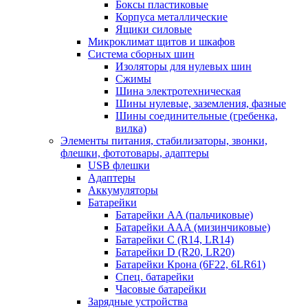
Боксы пластиковые
Корпуса металлические
Ящики силовые
Микроклимат щитов и шкафов
Система сборных шин
Изоляторы для нулевых шин
Сжимы
Шина электротехническая
Шины нулевые, заземления, фазные
Шины соединительные (гребенка,
вилка)
Элементы питания, стабилизаторы, звонки,
флешки, фототовары, адаптеры
USB флешки
Адаптеры
Аккумуляторы
Батарейки
Батарейки AA (пальчиковые)
Батарейки AAA (мизинчиковые)
Батарейки C (R14, LR14)
Батарейки D (R20, LR20)
Батарейки Крона (6F22, 6LR61)
Спец. батарейки
Часовые батарейки
Зарядные устройства