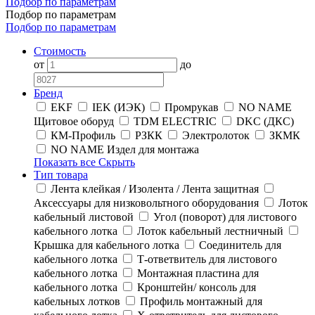
Подбор по параметрам
Подбор по параметрам
Подбор по параметрам
Стоимость
от
до
Бренд
EKF
IEK (ИЭК)
Промрукав
NO NAME
Щитовое оборуд
TDM ELECTRIC
DKC (ДКС)
КМ-Профиль
РЗКК
Электролоток
ЗКМК
NO NAME Издел для монтажа
Показать все
Скрыть
Тип товара
Лента клейкая / Изолента / Лента защитная
Аксессуары для низковольтного оборудования
Лоток
кабельный листовой
Угол (поворот) для листового
кабельного лотка
Лоток кабельный лестничный
Крышка для кабельного лотка
Соединитель для
кабельного лотка
Т-ответвитель для листового
кабельного лотка
Монтажная пластина для
кабельного лотка
Кронштейн/ консоль для
кабельных лотков
Профиль монтажный для