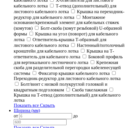
кабельного лотка
Х-ответвитель для листового
кабельного лотка
Т-отвод (дополнительный) для
листового кабельного лотка
Крышка на переходник-
редуктор для кабельного лотка
Монтажное
основание/крепежный элемент для кабельных стяжек
(хомутов)
Болт-скоба (хомут резьбовой) U-образной
формы
Крышка на угол (поворот) для кабельного
лотка
Ответвитель-крышка Т-образный для
листового кабельного лотка
Настенный/потолочный
кронштейн для кабельного лотка
Крышка на Т-
ответвитель для кабельного лотка
Боковой профиль
для вертикального лестничного лотка
Крепежная
скоба для разделительной перегородки кабеленесущей
системы
Фиксатор крышки кабельного лотка
Переходник-редуктор для листового кабельного лотка
Болт/винт с низкой полукруглой головкой и
квадратным подголовком
Скоба такелажная
Крышка на Т-отвод (дополнительный) для кабельного
лотка
Показать все
Скрыть
Ширина (мм)
от
до
Показать все
Скрыть