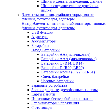
Шины нулевые, заземления, фазные
Шины соединительные (гребенка,
вилка)
Элементы питания, стабилизаторы, звонки,
флешки, фототовары, адаптеры
Назад
Элементы питания, стабилизаторы, звонки,
флешки, фототовары, адаптеры
USB флешки
Адаптеры
Аккумуляторы
Батарейки
Назад
Батарейки
Батарейки AA (пальчиковые)
Батарейки AAA (мизинчиковые)
Батарейки C (R14, LR14)
Батарейки D (R20, LR20)
Батарейки Крона (6F22, 6LR61)
Спец. батарейки
Часовые батарейки
Зарядные устройства
Звонки дверные, домофонные системы
Карты памяти
Источники бесперебойного питания
Стабилизаторы напряжения
Фототовары