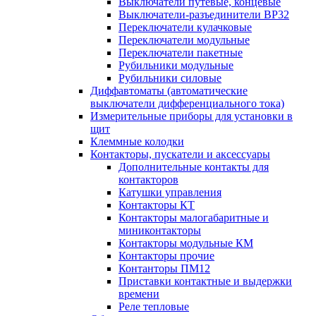
Выключатели путевые, концевые
Выключатели-разъединители ВР32
Переключатели кулачковые
Переключатели модульные
Переключатели пакетные
Рубильники модульные
Рубильники силовые
Диффавтоматы (автоматические
выключатели дифференциального тока)
Измерительные приборы для установки в
щит
Клеммные колодки
Контакторы, пускатели и аксессуары
Дополнительные контакты для
контакторов
Катушки управления
Контакторы КТ
Контакторы малогабаритные и
миниконтакторы
Контакторы модульные КМ
Контакторы прочие
Контанторы ПМ12
Приставки контактные и выдержки
времени
Реле тепловые