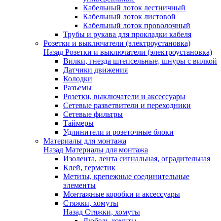
Кабельный лоток лестничный
Кабельный лоток листовой
Кабельный лоток проволочный
Трубы и рукава для прокладки кабеля
Розетки и выключатели (электроустановка)
Назад
Розетки и выключатели (электроустановка)
Вилки, гнезда штепсельные, шнуры с вилкой
Датчики движения
Колодки
Разъемы
Розетки, выключатели и аксессуары
Сетевые разветвители и переходники
Сетевые фильтры
Таймеры
Удлинители и розеточные блоки
Материалы для монтажа
Назад
Материалы для монтажа
Изолента, лента сигнальная, оградительная
Клей, герметик
Метизы, крепежные соединительные
элементы
Монтажные коробки и аксессуары
Стяжки, хомуты
Назад
Стяжки, хомуты
Дюбель-хомуты