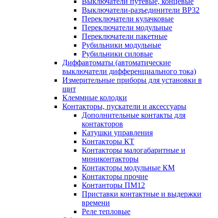
Выключатели путевые, концевые
Выключатели-разъединители ВР32
Переключатели кулачковые
Переключатели модульные
Переключатели пакетные
Рубильники модульные
Рубильники силовые
Диффавтоматы (автоматические
выключатели дифференциального тока)
Измерительные приборы для установки в
щит
Клеммные колодки
Контакторы, пускатели и аксессуары
Дополнительные контакты для
контакторов
Катушки управления
Контакторы КТ
Контакторы малогабаритные и
миниконтакторы
Контакторы модульные КМ
Контакторы прочие
Контанторы ПМ12
Приставки контактные и выдержки
времени
Реле тепловые