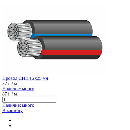
Провод СИП4 2х25 мн
87
i
/ м
Наличие: много
87
i
/ м
Наличие: много
В корзину