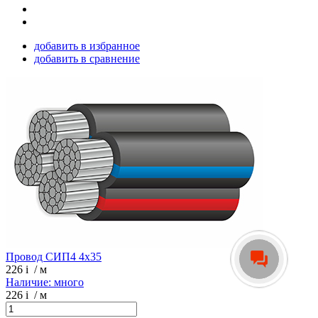
добавить в избранное
добавить в сравнение
Провод СИП4 4х35
226
i
/ м
Наличие: много
226
i
/ м