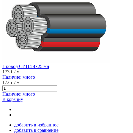
Провод СИП4 4х25 мн
173
i
/ м
Наличие: много
173
i
/ м
Наличие: много
В корзину
добавить в избранное
добавить в сравнение