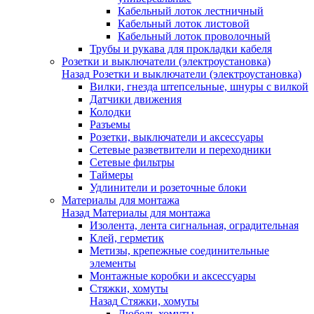
Кабельный лоток лестничный
Кабельный лоток листовой
Кабельный лоток проволочный
Трубы и рукава для прокладки кабеля
Розетки и выключатели (электроустановка)
Назад
Розетки и выключатели (электроустановка)
Вилки, гнезда штепсельные, шнуры с вилкой
Датчики движения
Колодки
Разъемы
Розетки, выключатели и аксессуары
Сетевые разветвители и переходники
Сетевые фильтры
Таймеры
Удлинители и розеточные блоки
Материалы для монтажа
Назад
Материалы для монтажа
Изолента, лента сигнальная, оградительная
Клей, герметик
Метизы, крепежные соединительные
элементы
Монтажные коробки и аксессуары
Стяжки, хомуты
Назад
Стяжки, хомуты
Дюбель-хомуты