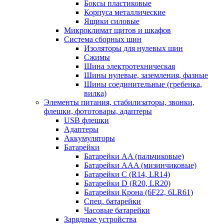
Боксы пластиковые
Корпуса металлические
Ящики силовые
Микроклимат щитов и шкафов
Система сборных шин
Изоляторы для нулевых шин
Сжимы
Шина электротехническая
Шины нулевые, заземления, фазные
Шины соединительные (гребенка,
вилка)
Элементы питания, стабилизаторы, звонки,
флешки, фототовары, адаптеры
USB флешки
Адаптеры
Аккумуляторы
Батарейки
Батарейки AA (пальчиковые)
Батарейки AAA (мизинчиковые)
Батарейки C (R14, LR14)
Батарейки D (R20, LR20)
Батарейки Крона (6F22, 6LR61)
Спец. батарейки
Часовые батарейки
Зарядные устройства