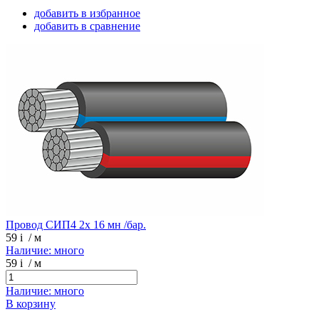
добавить в избранное
добавить в сравнение
Провод СИП4 2х 16 мн /бар.
59
i
/ м
Наличие: много
59
i
/ м
Наличие: много
В корзину