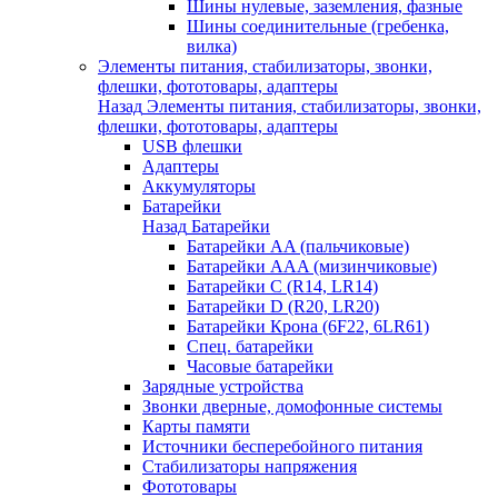
Шины нулевые, заземления, фазные
Шины соединительные (гребенка,
вилка)
Элементы питания, стабилизаторы, звонки,
флешки, фототовары, адаптеры
Назад
Элементы питания, стабилизаторы, звонки,
флешки, фототовары, адаптеры
USB флешки
Адаптеры
Аккумуляторы
Батарейки
Назад
Батарейки
Батарейки AA (пальчиковые)
Батарейки AAA (мизинчиковые)
Батарейки C (R14, LR14)
Батарейки D (R20, LR20)
Батарейки Крона (6F22, 6LR61)
Спец. батарейки
Часовые батарейки
Зарядные устройства
Звонки дверные, домофонные системы
Карты памяти
Источники бесперебойного питания
Стабилизаторы напряжения
Фототовары