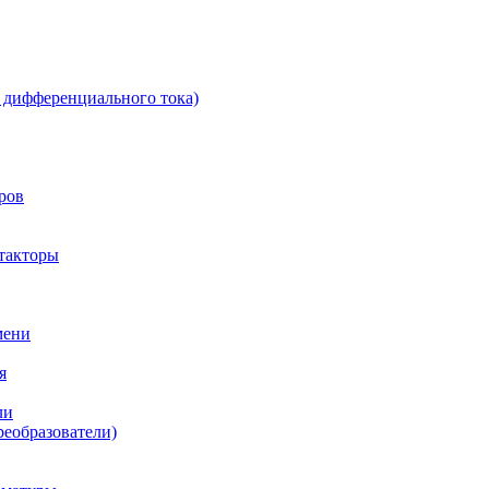
 дифференциального тока)
ров
такторы
мени
я
ли
реобразователи)