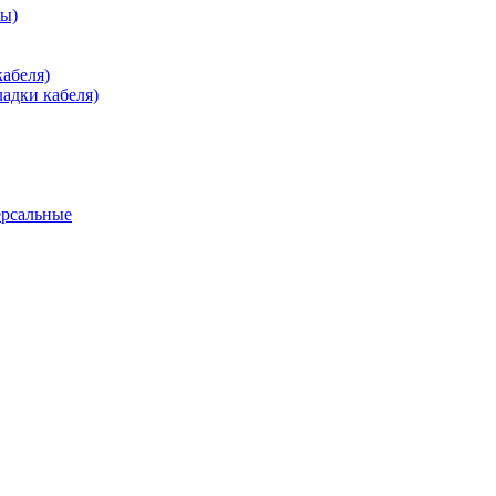
зы)
абеля)
адки кабеля)
ерсальные