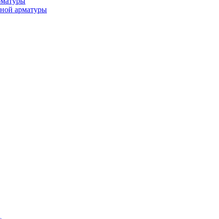
рматуры
ьной арматуры