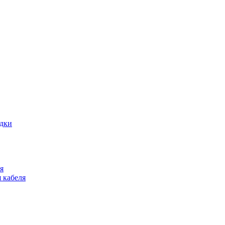
адки
я
 кабеля