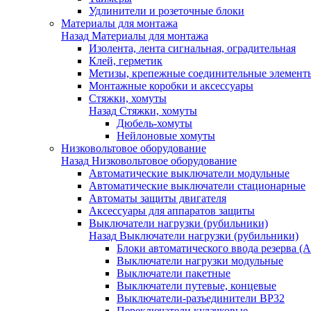
Удлинители и розеточные блоки
Материалы для монтажа
Назад
Материалы для монтажа
Изолента, лента сигнальная, оградительная
Клей, герметик
Метизы, крепежные соединительные элемент
Монтажные коробки и аксессуары
Стяжки, хомуты
Назад
Стяжки, хомуты
Дюбель-хомуты
Нейлоновые хомуты
Низковольтовое оборудование
Назад
Низковольтовое оборудование
Автоматические выключатели модульные
Автоматические выключатели стационарные
Автоматы защиты двигателя
Аксессуары для аппаратов защиты
Выключатели нагрузки (рубильники)
Назад
Выключатели нагрузки (рубильники)
Блоки автоматического ввода резерва (
Выключатели нагрузки модульные
Выключатели пакетные
Выключатели путевые, концевые
Выключатели-разъединители ВР32
Переключатели кулачковые