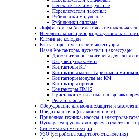
Переключатели модульные
Переключатели пакетные
Рубильники модульные
Рубильники силовые
Диффавтоматы (автоматические выключатели
Измерительные приборы для установки в щит
Клеммные колодки
Контакторы, пускатели и аксессуары
Назад
Контакторы, пускатели и аксессуары
Дополнительные контакты для контакто
Катушки управления
Контакторы КТ
Контакторы малогабаритные и миникон
Контакторы модульные КМ
Контакторы прочие
Контанторы ПМ12
Приставки контактные и выдержки вре
Реле тепловые
Оборудование для молниезащиты и заземлени
Предохранители (плавкие вставки)
Приводная техника, насосы и электродвигате
Пускорегулирующая аппаратура (частотные п
Системы автоматизации
УЗО (устройства защитного отключения)