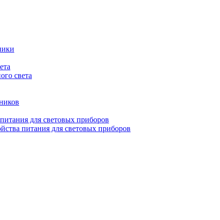
ники
ета
ого света
ьников
 питания для световых приборов
йства питания для световых приборов