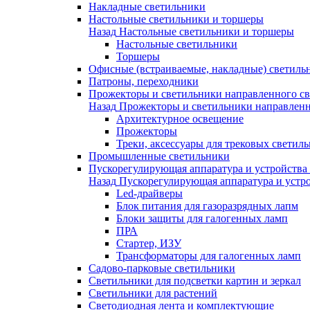
Накладные светильники
Настольные светильники и торшеры
Назад
Настольные светильники и торшеры
Настольные светильники
Торшеры
Офисные (встраиваемые, накладные) светиль
Патроны, переходники
Прожекторы и светильники направленного св
Назад
Прожекторы и светильники направленн
Архитектурное освещение
Прожекторы
Треки, аксессуары для трековых светил
Промышленные светильники
Пускорегулирующая аппаратура и устройства
Назад
Пускорегулирующая аппаратура и устро
Led-драйверы
Блок питания для газоразрядных лапм
Блоки защиты для галогенных ламп
ПРА
Стартер, ИЗУ
Трансформаторы для галогенных ламп
Садово-парковые светильники
Светильники для подсветки картин и зеркал
Светильники для растений
Светодиодная лента и комплектующие