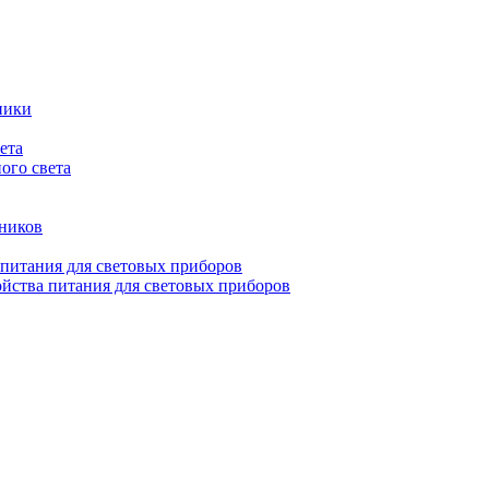
ники
ета
ого света
ьников
 питания для световых приборов
йства питания для световых приборов