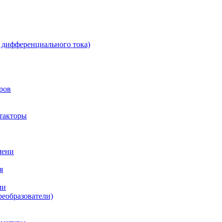
 дифференциального тока)
ров
такторы
мени
я
ли
реобразователи)