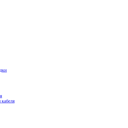
адки
я
 кабеля