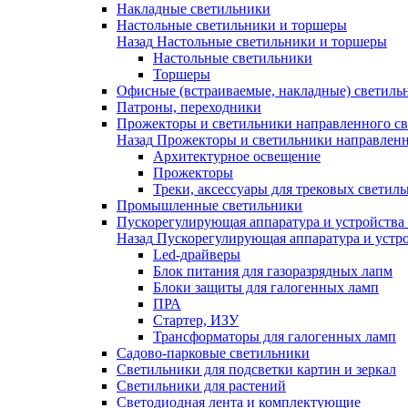
Накладные светильники
Настольные светильники и торшеры
Назад
Настольные светильники и торшеры
Настольные светильники
Торшеры
Офисные (встраиваемые, накладные) светиль
Патроны, переходники
Прожекторы и светильники направленного св
Назад
Прожекторы и светильники направленн
Архитектурное освещение
Прожекторы
Треки, аксессуары для трековых светил
Промышленные светильники
Пускорегулирующая аппаратура и устройства
Назад
Пускорегулирующая аппаратура и устро
Led-драйверы
Блок питания для газоразрядных лапм
Блоки защиты для галогенных ламп
ПРА
Стартер, ИЗУ
Трансформаторы для галогенных ламп
Садово-парковые светильники
Светильники для подсветки картин и зеркал
Светильники для растений
Светодиодная лента и комплектующие