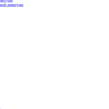
рматуры
ьной арматуры