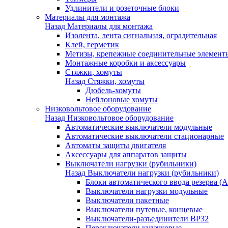
Удлинители и розеточные блоки
Материалы для монтажа
Назад
Материалы для монтажа
Изолента, лента сигнальная, оградительная
Клей, герметик
Метизы, крепежные соединительные элемент
Монтажные коробки и аксессуары
Стяжки, хомуты
Назад
Стяжки, хомуты
Дюбель-хомуты
Нейлоновые хомуты
Низковольтовое оборудование
Назад
Низковольтовое оборудование
Автоматические выключатели модульные
Автоматические выключатели стационарные
Автоматы защиты двигателя
Аксессуары для аппаратов защиты
Выключатели нагрузки (рубильники)
Назад
Выключатели нагрузки (рубильники)
Блоки автоматического ввода резерва (
Выключатели нагрузки модульные
Выключатели пакетные
Выключатели путевые, концевые
Выключатели-разъединители ВР32
Переключатели кулачковые