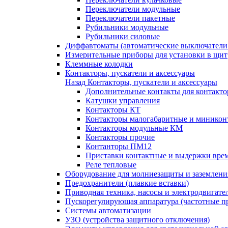
Переключатели модульные
Переключатели пакетные
Рубильники модульные
Рубильники силовые
Диффавтоматы (автоматические выключатели
Измерительные приборы для установки в щит
Клеммные колодки
Контакторы, пускатели и аксессуары
Назад
Контакторы, пускатели и аксессуары
Дополнительные контакты для контакто
Катушки управления
Контакторы КТ
Контакторы малогабаритные и миникон
Контакторы модульные КМ
Контакторы прочие
Контанторы ПМ12
Приставки контактные и выдержки вре
Реле тепловые
Оборудование для молниезащиты и заземлени
Предохранители (плавкие вставки)
Приводная техника, насосы и электродвигате
Пускорегулирующая аппаратура (частотные п
Системы автоматизации
УЗО (устройства защитного отключения)