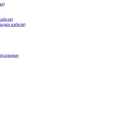
зы)
абеля)
адки кабеля)
ерсальные