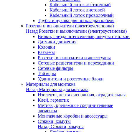
Кабельный лоток лестничный
Кабельный лоток листовой
Кабельный лоток проволочный
Трубы и рукава для прокладки кабеля
Розетки и выключатели (электроустановка)
Назад
Розетки и выключатели (электроустановка)
Вилки, гнезда штепсельные, шнуры с вилкой
Датчики движения
Колодки
Разъемы
Розетки, выключатели и аксессуары
Сетевые разветвители и переходники
Сетевые фильтры
Таймеры
Удлинители и розеточные блоки
Материалы для монтажа
Назад
Материалы для монтажа
Изолента, лента сигнальная, оградительная
Клей, герметик
Метизы, крепежные соединительные
элементы
Монтажные коробки и аксессуары
Стяжки, хомуты
Назад
Стяжки, хомуты
Дюбель-хомуты