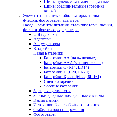
Шины нулевые, заземления, фазные
Шины соединительные (гребенка,
вилка)
Элементы питания, стабилизаторы, звонки,
флешки, фототовары, адаптеры
Назад
Элементы питания, стабилизаторы, звонки,
флешки, фототовары, адаптеры
USB флешки
Адаптеры
Аккумуляторы
Батарейки
Назад
Батарейки
Батарейки AA (пальчиковые)
Батарейки AAA (мизинчиковые)
Батарейки C (R14, LR14)
Батарейки D (R20, LR20)
Батарейки Крона (6F22, 6LR61)
Спец. батарейки
Часовые батарейки
Зарядные устройства
Звонки дверные, домофонные системы
Карты памяти
Источники бесперебойного питания
Стабилизаторы напряжения
Фототовары