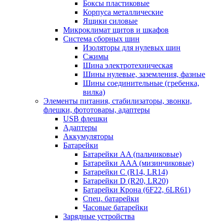
Боксы пластиковые
Корпуса металлические
Ящики силовые
Микроклимат щитов и шкафов
Система сборных шин
Изоляторы для нулевых шин
Сжимы
Шина электротехническая
Шины нулевые, заземления, фазные
Шины соединительные (гребенка,
вилка)
Элементы питания, стабилизаторы, звонки,
флешки, фототовары, адаптеры
USB флешки
Адаптеры
Аккумуляторы
Батарейки
Батарейки AA (пальчиковые)
Батарейки AAA (мизинчиковые)
Батарейки C (R14, LR14)
Батарейки D (R20, LR20)
Батарейки Крона (6F22, 6LR61)
Спец. батарейки
Часовые батарейки
Зарядные устройства