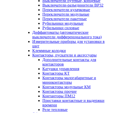
Выключатели путевые, концевые
Выключатели-разъединители ВР32
Переключатели кулачковые
Переключатели модульные
Переключатели пакетные
Рубильники модульные
Рубильники силовые
Диффавтоматы (автоматические
выключатели дифференциального тока)
Измерительные приборы для установки в
щит
Клеммные колодки
Контакторы, пускатели и аксессуары
Дополнительные контакты для
контакторов
Катушки управления
Контакторы КТ
Контакторы малогабаритные и
миниконтакторы
Контакторы модульные КМ
Контакторы прочие
Контанторы ПМ12
Приставки контактные и выдержки
времени
Реле тепловые