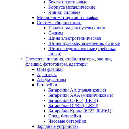
Боксы пластиковые
Корпуса металлические
Ящики силовые
Микроклимат щитов и шкафов
Система сборных шин
Изоляторы для нулевых шин
Сжимы
Шина электротехническая
Шины нулевые, заземления, фазные
Шины соединительные (гребенка,
вилка)
Элементы питания, стабилизаторы, звонки,
флешки, фототовары, адаптеры
USB флешки
Адаптеры
Аккумуляторы
Батарейки
Батарейки AA (пальчиковые)
Батарейки AAA (мизинчиковые)
Батарейки C (R14, LR14)
Батарейки D (R20, LR20)
Батарейки Крона (6F22, 6LR61)
Спец. батарейки
Часовые батарейки
Зарядные устройства