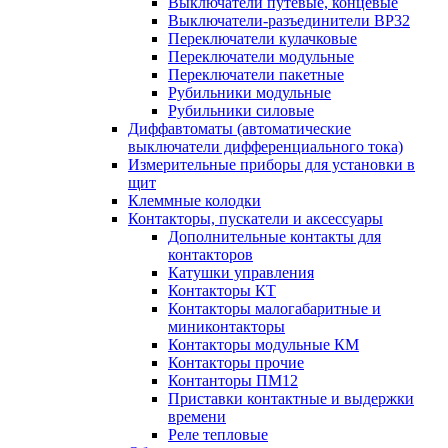
Выключатели путевые, концевые
Выключатели-разъединители ВР32
Переключатели кулачковые
Переключатели модульные
Переключатели пакетные
Рубильники модульные
Рубильники силовые
Диффавтоматы (автоматические
выключатели дифференциального тока)
Измерительные приборы для установки в
щит
Клеммные колодки
Контакторы, пускатели и аксессуары
Дополнительные контакты для
контакторов
Катушки управления
Контакторы КТ
Контакторы малогабаритные и
миниконтакторы
Контакторы модульные КМ
Контакторы прочие
Контанторы ПМ12
Приставки контактные и выдержки
времени
Реле тепловые