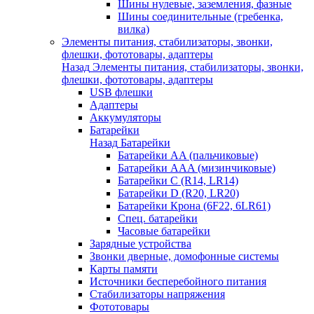
Шины нулевые, заземления, фазные
Шины соединительные (гребенка,
вилка)
Элементы питания, стабилизаторы, звонки,
флешки, фототовары, адаптеры
Назад
Элементы питания, стабилизаторы, звонки,
флешки, фототовары, адаптеры
USB флешки
Адаптеры
Аккумуляторы
Батарейки
Назад
Батарейки
Батарейки AA (пальчиковые)
Батарейки AAA (мизинчиковые)
Батарейки C (R14, LR14)
Батарейки D (R20, LR20)
Батарейки Крона (6F22, 6LR61)
Спец. батарейки
Часовые батарейки
Зарядные устройства
Звонки дверные, домофонные системы
Карты памяти
Источники бесперебойного питания
Стабилизаторы напряжения
Фототовары