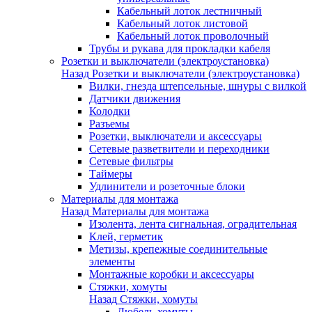
Кабельный лоток лестничный
Кабельный лоток листовой
Кабельный лоток проволочный
Трубы и рукава для прокладки кабеля
Розетки и выключатели (электроустановка)
Назад
Розетки и выключатели (электроустановка)
Вилки, гнезда штепсельные, шнуры с вилкой
Датчики движения
Колодки
Разъемы
Розетки, выключатели и аксессуары
Сетевые разветвители и переходники
Сетевые фильтры
Таймеры
Удлинители и розеточные блоки
Материалы для монтажа
Назад
Материалы для монтажа
Изолента, лента сигнальная, оградительная
Клей, герметик
Метизы, крепежные соединительные
элементы
Монтажные коробки и аксессуары
Стяжки, хомуты
Назад
Стяжки, хомуты
Дюбель-хомуты