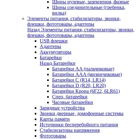
Шины нулевые, заземления, фазные
Шины соединительные (гребенка,
вилка)
Элементы питания, стабилизаторы, звонки,
флешки, фототовары, адаптеры
Назад
Элементы питания, стабилизаторы, звонки,
флешки, фототовары, адаптеры
USB флешки
Адаптеры
Аккумуляторы
Батарейки
Назад
Батарейки
Батарейки AA (пальчиковые)
Батарейки AAA (мизинчиковые)
Батарейки C (R14, LR14)
Батарейки D (R20, LR20)
Батарейки Крона (6F22, 6LR61)
Спец. батарейки
Часовые батарейки
Зарядные устройства
Звонки дверные, домофонные системы
Карты памяти
Источники бесперебойного питания
Стабилизаторы напряжения
Фототовары