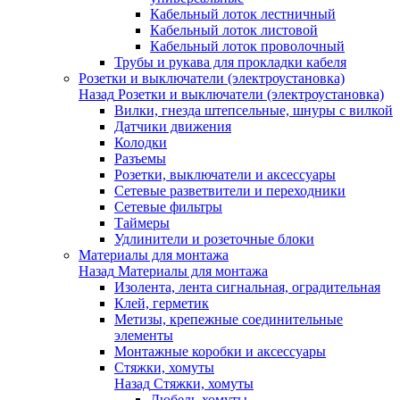
Кабельный лоток лестничный
Кабельный лоток листовой
Кабельный лоток проволочный
Трубы и рукава для прокладки кабеля
Розетки и выключатели (электроустановка)
Назад
Розетки и выключатели (электроустановка)
Вилки, гнезда штепсельные, шнуры с вилкой
Датчики движения
Колодки
Разъемы
Розетки, выключатели и аксессуары
Сетевые разветвители и переходники
Сетевые фильтры
Таймеры
Удлинители и розеточные блоки
Материалы для монтажа
Назад
Материалы для монтажа
Изолента, лента сигнальная, оградительная
Клей, герметик
Метизы, крепежные соединительные
элементы
Монтажные коробки и аксессуары
Стяжки, хомуты
Назад
Стяжки, хомуты
Дюбель-хомуты