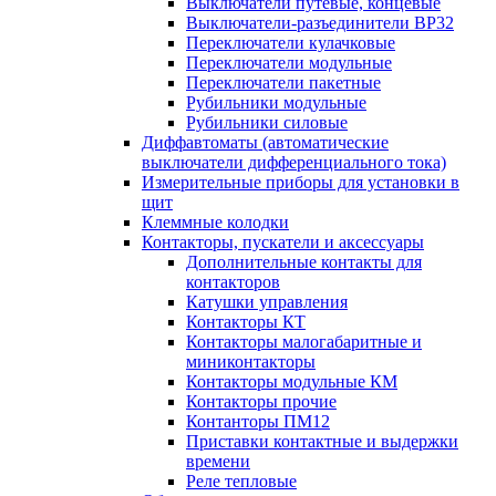
Выключатели путевые, концевые
Выключатели-разъединители ВР32
Переключатели кулачковые
Переключатели модульные
Переключатели пакетные
Рубильники модульные
Рубильники силовые
Диффавтоматы (автоматические
выключатели дифференциального тока)
Измерительные приборы для установки в
щит
Клеммные колодки
Контакторы, пускатели и аксессуары
Дополнительные контакты для
контакторов
Катушки управления
Контакторы КТ
Контакторы малогабаритные и
миниконтакторы
Контакторы модульные КМ
Контакторы прочие
Контанторы ПМ12
Приставки контактные и выдержки
времени
Реле тепловые