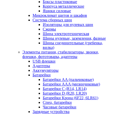
Боксы пластиковые
Корпуса металлические
Ящики силовые
Микроклимат щитов и шкафов
Система сборных шин
Изоляторы для нулевых шин
Сжимы
Шина электротехническая
Шины нулевые, заземления, фазные
Шины соединительные (гребенка,
вилка)
Элементы питания, стабилизаторы, звонки,
флешки, фототовары, адаптеры
USB флешки
Адаптеры
Аккумуляторы
Батарейки
Батарейки AA (пальчиковые)
Батарейки AAA (мизинчиковые)
Батарейки C (R14, LR14)
Батарейки D (R20, LR20)
Батарейки Крона (6F22, 6LR61)
Спец. батарейки
Часовые батарейки
Зарядные устройства