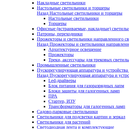
Накладные светильники
Настольные светильники и торшеры
Назад
Настольные светильники и торшеры
Настольные светильники
Торшеры
Офисные (встраиваемые, накладные) светиль
Патроны, переходники
Прожекторы и светильники направленного св
Назад
Прожекторы и светильники направленн
Архитектурное освещение
Прожекторы
Треки, аксессуары для трековых светил
Промышленные светильники
Пускорегулирующая аппаратура и устройства
Назад
Пускорегулирующая аппаратура и устро
Led-драйверы
Блок питания для газоразрядных лапм
Блоки защиты для галогенных ламп
ПРА
Стартер, ИЗУ
Трансформаторы для галогенных ламп
Садово-парковые светильники
Светильники для подсветки картин и зеркал
Светильники для растений
Светодиодная лента и комплектующие