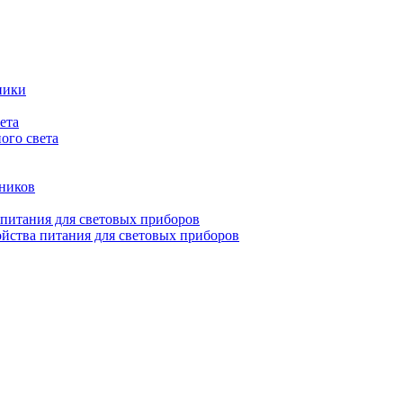
ники
ета
ого света
ьников
 питания для световых приборов
йства питания для световых приборов