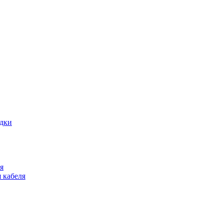
адки
я
 кабеля