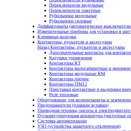
Переключатели модульные
Переключатели пакетные
Рубильники модульные
Рубильники силовые
Диффавтоматы (автоматические выключатели
Измерительные приборы для установки в щит
Клеммные колодки
Контакторы, пускатели и аксессуары
Назад
Контакторы, пускатели и аксессуары
Дополнительные контакты для контакто
Катушки управления
Контакторы КТ
Контакторы малогабаритные и миникон
Контакторы модульные КМ
Контакторы прочие
Контанторы ПМ12
Приставки контактные и выдержки вре
Реле тепловые
Оборудование для молниезащиты и заземлени
Предохранители (плавкие вставки)
Приводная техника, насосы и электродвигате
Пускорегулирующая аппаратура (частотные п
Системы автоматизации
УЗО (устройства защитного отключения)