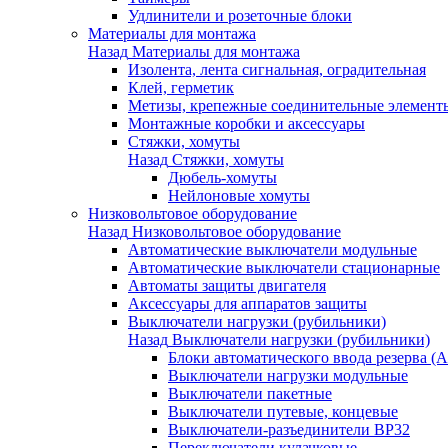
Удлинители и розеточные блоки
Материалы для монтажа
Назад
Материалы для монтажа
Изолента, лента сигнальная, оградительная
Клей, герметик
Метизы, крепежные соединительные элемент
Монтажные коробки и аксессуары
Стяжки, хомуты
Назад
Стяжки, хомуты
Дюбель-хомуты
Нейлоновые хомуты
Низковольтовое оборудование
Назад
Низковольтовое оборудование
Автоматические выключатели модульные
Автоматические выключатели стационарные
Автоматы защиты двигателя
Аксессуары для аппаратов защиты
Выключатели нагрузки (рубильники)
Назад
Выключатели нагрузки (рубильники)
Блоки автоматического ввода резерва (
Выключатели нагрузки модульные
Выключатели пакетные
Выключатели путевые, концевые
Выключатели-разъединители ВР32
Переключатели кулачковые