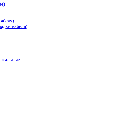
зы)
абеля)
адки кабеля)
ерсальные