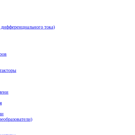
 дифференциального тока)
ров
такторы
мени
я
ли
реобразователи)