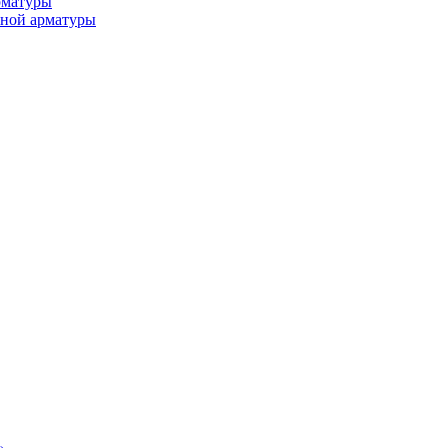
рматуры
ьной арматуры