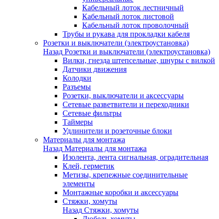
Кабельный лоток лестничный
Кабельный лоток листовой
Кабельный лоток проволочный
Трубы и рукава для прокладки кабеля
Розетки и выключатели (электроустановка)
Назад
Розетки и выключатели (электроустановка)
Вилки, гнезда штепсельные, шнуры с вилкой
Датчики движения
Колодки
Разъемы
Розетки, выключатели и аксессуары
Сетевые разветвители и переходники
Сетевые фильтры
Таймеры
Удлинители и розеточные блоки
Материалы для монтажа
Назад
Материалы для монтажа
Изолента, лента сигнальная, оградительная
Клей, герметик
Метизы, крепежные соединительные
элементы
Монтажные коробки и аксессуары
Стяжки, хомуты
Назад
Стяжки, хомуты
Дюбель-хомуты