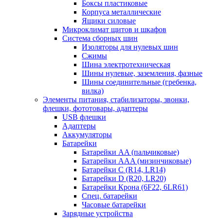
Боксы пластиковые
Корпуса металлические
Ящики силовые
Микроклимат щитов и шкафов
Система сборных шин
Изоляторы для нулевых шин
Сжимы
Шина электротехническая
Шины нулевые, заземления, фазные
Шины соединительные (гребенка,
вилка)
Элементы питания, стабилизаторы, звонки,
флешки, фототовары, адаптеры
USB флешки
Адаптеры
Аккумуляторы
Батарейки
Батарейки AA (пальчиковые)
Батарейки AAA (мизинчиковые)
Батарейки C (R14, LR14)
Батарейки D (R20, LR20)
Батарейки Крона (6F22, 6LR61)
Спец. батарейки
Часовые батарейки
Зарядные устройства