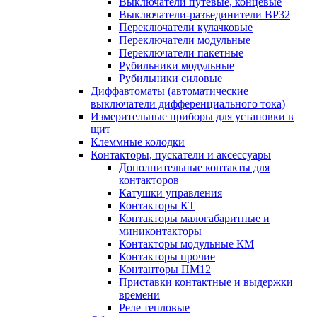
Выключатели путевые, концевые
Выключатели-разъединители ВР32
Переключатели кулачковые
Переключатели модульные
Переключатели пакетные
Рубильники модульные
Рубильники силовые
Диффавтоматы (автоматические
выключатели дифференциального тока)
Измерительные приборы для установки в
щит
Клеммные колодки
Контакторы, пускатели и аксессуары
Дополнительные контакты для
контакторов
Катушки управления
Контакторы КТ
Контакторы малогабаритные и
миниконтакторы
Контакторы модульные КМ
Контакторы прочие
Контанторы ПМ12
Приставки контактные и выдержки
времени
Реле тепловые