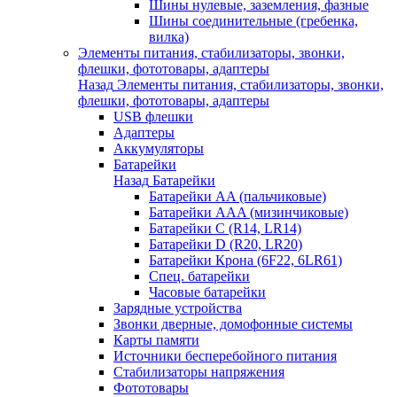
Шины нулевые, заземления, фазные
Шины соединительные (гребенка,
вилка)
Элементы питания, стабилизаторы, звонки,
флешки, фототовары, адаптеры
Назад
Элементы питания, стабилизаторы, звонки,
флешки, фототовары, адаптеры
USB флешки
Адаптеры
Аккумуляторы
Батарейки
Назад
Батарейки
Батарейки AA (пальчиковые)
Батарейки AAA (мизинчиковые)
Батарейки C (R14, LR14)
Батарейки D (R20, LR20)
Батарейки Крона (6F22, 6LR61)
Спец. батарейки
Часовые батарейки
Зарядные устройства
Звонки дверные, домофонные системы
Карты памяти
Источники бесперебойного питания
Стабилизаторы напряжения
Фототовары