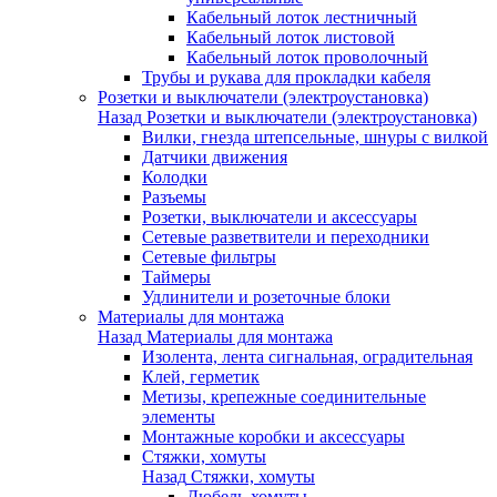
Кабельный лоток лестничный
Кабельный лоток листовой
Кабельный лоток проволочный
Трубы и рукава для прокладки кабеля
Розетки и выключатели (электроустановка)
Назад
Розетки и выключатели (электроустановка)
Вилки, гнезда штепсельные, шнуры с вилкой
Датчики движения
Колодки
Разъемы
Розетки, выключатели и аксессуары
Сетевые разветвители и переходники
Сетевые фильтры
Таймеры
Удлинители и розеточные блоки
Материалы для монтажа
Назад
Материалы для монтажа
Изолента, лента сигнальная, оградительная
Клей, герметик
Метизы, крепежные соединительные
элементы
Монтажные коробки и аксессуары
Стяжки, хомуты
Назад
Стяжки, хомуты
Дюбель-хомуты