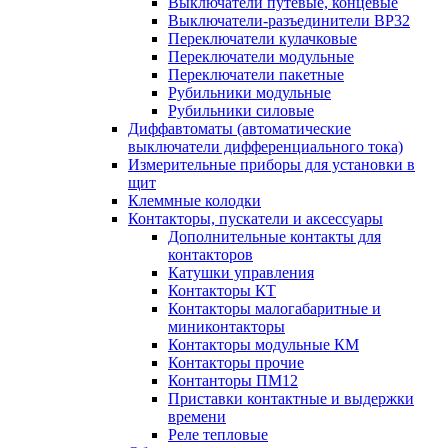
Выключатели путевые, концевые
Выключатели-разъединители ВР32
Переключатели кулачковые
Переключатели модульные
Переключатели пакетные
Рубильники модульные
Рубильники силовые
Диффавтоматы (автоматические
выключатели дифференциального тока)
Измерительные приборы для установки в
щит
Клеммные колодки
Контакторы, пускатели и аксессуары
Дополнительные контакты для
контакторов
Катушки управления
Контакторы КТ
Контакторы малогабаритные и
миниконтакторы
Контакторы модульные КМ
Контакторы прочие
Контанторы ПМ12
Приставки контактные и выдержки
времени
Реле тепловые