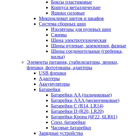
Боксы пластиковые
Корпуса металлические
Ящики силовые
Микроклимат щитов и шкафов
Система сборных шин
Изоляторы для нулевых шин
Сжимы
Шина электротехническая
Шины нулевые, заземления, фазные
Шины соединительные (гребенка,
вилка)
Элементы питания, стабилизаторы, звонки,
флешки, фототовары, адаптеры
USB флешки
Адаптеры
Аккумуляторы
Батарейки
Батарейки AA (пальчиковые)
Батарейки AAA (мизинчиковые)
Батарейки C (R14, LR14)
Батарейки D (R20, LR20)
Батарейки Крона (6F22, 6LR61)
Спец. батарейки
Часовые батарейки
Зарядные устройства