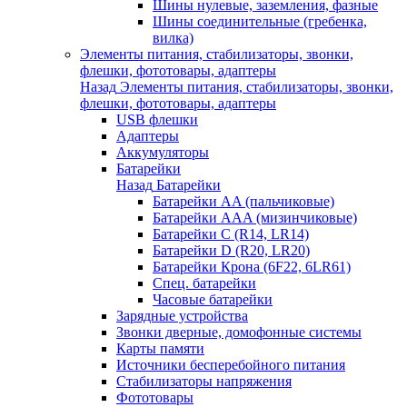
Шины нулевые, заземления, фазные
Шины соединительные (гребенка,
вилка)
Элементы питания, стабилизаторы, звонки,
флешки, фототовары, адаптеры
Назад
Элементы питания, стабилизаторы, звонки,
флешки, фототовары, адаптеры
USB флешки
Адаптеры
Аккумуляторы
Батарейки
Назад
Батарейки
Батарейки AA (пальчиковые)
Батарейки AAA (мизинчиковые)
Батарейки C (R14, LR14)
Батарейки D (R20, LR20)
Батарейки Крона (6F22, 6LR61)
Спец. батарейки
Часовые батарейки
Зарядные устройства
Звонки дверные, домофонные системы
Карты памяти
Источники бесперебойного питания
Стабилизаторы напряжения
Фототовары