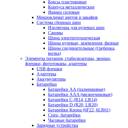
Боксы пластиковые
Корпуса металлические
Ящики силовые
Микроклимат щитов и шкафов
Система сборных шин
Изоляторы для нулевых шин
Сжимы
Шина электротехническая
Шины нулевые, заземления, фазные
Шины соединительные (гребенка,
вилка)
Элементы питания, стабилизаторы, звонки,
флешки, фототовары, адаптеры
USB флешки
Адаптеры
Аккумуляторы
Батарейки
Батарейки AA (пальчиковые)
Батарейки AAA (мизинчиковые)
Батарейки C (R14, LR14)
Батарейки D (R20, LR20)
Батарейки Крона (6F22, 6LR61)
Спец. батарейки
Часовые батарейки
Зарядные устройства