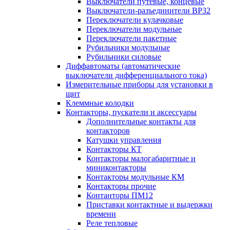
Выключатели путевые, концевые
Выключатели-разъединители ВР32
Переключатели кулачковые
Переключатели модульные
Переключатели пакетные
Рубильники модульные
Рубильники силовые
Диффавтоматы (автоматические
выключатели дифференциального тока)
Измерительные приборы для установки в
щит
Клеммные колодки
Контакторы, пускатели и аксессуары
Дополнительные контакты для
контакторов
Катушки управления
Контакторы КТ
Контакторы малогабаритные и
миниконтакторы
Контакторы модульные КМ
Контакторы прочие
Контанторы ПМ12
Приставки контактные и выдержки
времени
Реле тепловые