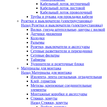
Кабельный лоток лестничный
Кабельный лоток листовой
Кабельный лоток проволочный
Трубы и рукава для прокладки кабеля
Розетки и выключатели (электроустановка)
Назад
Розетки и выключатели (электроустановка)
Вилки, гнезда штепсельные, шнуры с вилкой
Датчики движения
Колодки
Разъемы
Розетки, выключатели и аксессуары
Сетевые разветвители и переходники
Сетевые фильтры
Таймеры
Удлинители и розеточные блоки
Материалы для монтажа
Назад
Материалы для монтажа
Изолента, лента сигнальная, оградительная
Клей, герметик
Метизы, крепежные соединительные
элементы
Монтажные коробки и аксессуары
Стяжки, хомуты
Назад
Стяжки, хомуты
Дюбель-хомуты