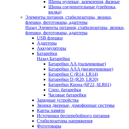
Шины нулевые, заземления, фазные
Шины соединительные (гребенка,
вилка)
Элементы питания, стабилизаторы, звонки,
флешки, фототовары, адаптеры
Назад
Элементы питания, стабилизаторы, звонки,
флешки, фототовары, адаптеры
USB флешки
Адаптеры
Аккумуляторы
Батарейки
Назад
Батарейки
Батарейки AA (пальчиковые)
Батарейки AAA (мизинчиковые)
Батарейки C (R14, LR14)
Батарейки D (R20, LR20)
Батарейки Крона (6F22, 6LR61)
Спец. батарейки
Часовые батарейки
Зарядные устройства
Звонки дверные, домофонные системы
Карты памяти
Источники бесперебойного питания
Стабилизаторы напряжения
Фототовары