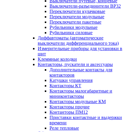
Выключатели путевые, концевые
Выключатели-разъединители ВР32
Переключатели кулачковые
Переключатели модульные
Переключатели пакетные
Рубильники модульные
Рубильники силовые
Диффавтоматы (автоматические
выключатели дифференциального тока)
Измерительные приборы для установки в
щит
Клеммные колодки
Контакторы, пускатели и аксессуары
Дополнительные контакты для
контакторов
Катушки управления
Контакторы КТ
Контакторы малогабаритные и
миниконтакторы
Контакторы модульные КМ
Контакторы прочие
Контанторы ПМ12
Приставки контактные и выдержки
времени
Реле тепловые