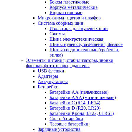
Боксы пластиковые
Корпуса металлические
Ящики силовые
Микроклимат щитов и шкафов
Система сборных шин
Изоляторы для нулевых шин
Сжимы
Шина электротехническая
Шины нулевые, заземления, фазные
Шины соединительные (гребенка,
вилка)
Элементы питания, стабилизаторы, звонки,
флешки, фототовары, адаптеры
USB флешки
Адаптеры
Аккумуляторы
Батарейки
Батарейки AA (пальчиковые)
Батарейки AAA (мизинчиковые)
Батарейки C (R14, LR14)
Батарейки D (R20, LR20)
Батарейки Крона (6F22, 6LR61)
Спец. батарейки
Часовые батарейки
Зарядные устройства