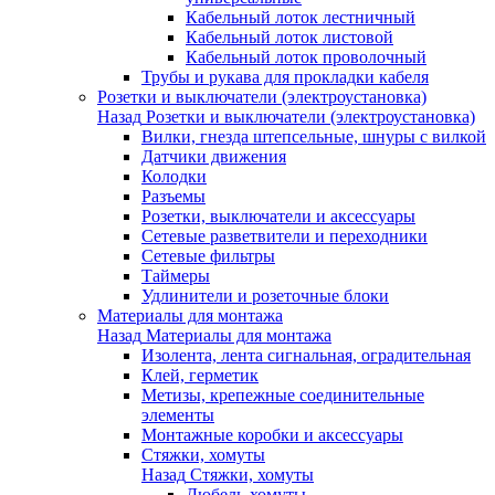
Кабельный лоток лестничный
Кабельный лоток листовой
Кабельный лоток проволочный
Трубы и рукава для прокладки кабеля
Розетки и выключатели (электроустановка)
Назад
Розетки и выключатели (электроустановка)
Вилки, гнезда штепсельные, шнуры с вилкой
Датчики движения
Колодки
Разъемы
Розетки, выключатели и аксессуары
Сетевые разветвители и переходники
Сетевые фильтры
Таймеры
Удлинители и розеточные блоки
Материалы для монтажа
Назад
Материалы для монтажа
Изолента, лента сигнальная, оградительная
Клей, герметик
Метизы, крепежные соединительные
элементы
Монтажные коробки и аксессуары
Стяжки, хомуты
Назад
Стяжки, хомуты
Дюбель-хомуты