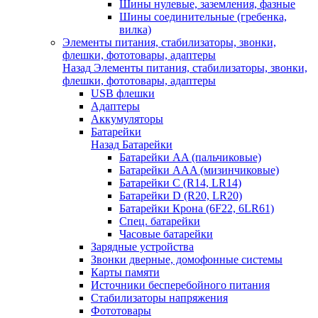
Шины нулевые, заземления, фазные
Шины соединительные (гребенка,
вилка)
Элементы питания, стабилизаторы, звонки,
флешки, фототовары, адаптеры
Назад
Элементы питания, стабилизаторы, звонки,
флешки, фототовары, адаптеры
USB флешки
Адаптеры
Аккумуляторы
Батарейки
Назад
Батарейки
Батарейки AA (пальчиковые)
Батарейки AAA (мизинчиковые)
Батарейки C (R14, LR14)
Батарейки D (R20, LR20)
Батарейки Крона (6F22, 6LR61)
Спец. батарейки
Часовые батарейки
Зарядные устройства
Звонки дверные, домофонные системы
Карты памяти
Источники бесперебойного питания
Стабилизаторы напряжения
Фототовары