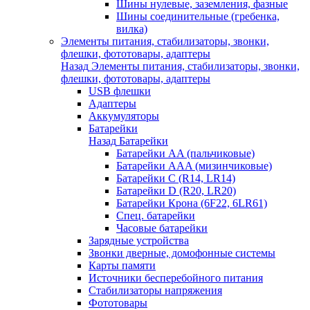
Шины нулевые, заземления, фазные
Шины соединительные (гребенка,
вилка)
Элементы питания, стабилизаторы, звонки,
флешки, фототовары, адаптеры
Назад
Элементы питания, стабилизаторы, звонки,
флешки, фототовары, адаптеры
USB флешки
Адаптеры
Аккумуляторы
Батарейки
Назад
Батарейки
Батарейки AA (пальчиковые)
Батарейки AAA (мизинчиковые)
Батарейки C (R14, LR14)
Батарейки D (R20, LR20)
Батарейки Крона (6F22, 6LR61)
Спец. батарейки
Часовые батарейки
Зарядные устройства
Звонки дверные, домофонные системы
Карты памяти
Источники бесперебойного питания
Стабилизаторы напряжения
Фототовары