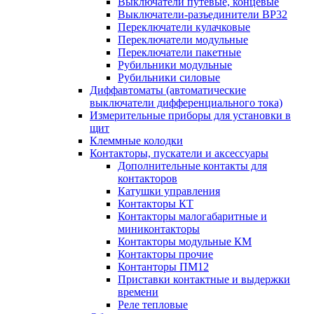
Выключатели путевые, концевые
Выключатели-разъединители ВР32
Переключатели кулачковые
Переключатели модульные
Переключатели пакетные
Рубильники модульные
Рубильники силовые
Диффавтоматы (автоматические
выключатели дифференциального тока)
Измерительные приборы для установки в
щит
Клеммные колодки
Контакторы, пускатели и аксессуары
Дополнительные контакты для
контакторов
Катушки управления
Контакторы КТ
Контакторы малогабаритные и
миниконтакторы
Контакторы модульные КМ
Контакторы прочие
Контанторы ПМ12
Приставки контактные и выдержки
времени
Реле тепловые