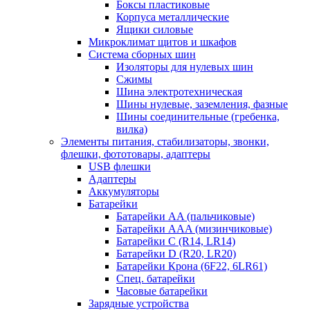
Боксы пластиковые
Корпуса металлические
Ящики силовые
Микроклимат щитов и шкафов
Система сборных шин
Изоляторы для нулевых шин
Сжимы
Шина электротехническая
Шины нулевые, заземления, фазные
Шины соединительные (гребенка,
вилка)
Элементы питания, стабилизаторы, звонки,
флешки, фототовары, адаптеры
USB флешки
Адаптеры
Аккумуляторы
Батарейки
Батарейки AA (пальчиковые)
Батарейки AAA (мизинчиковые)
Батарейки C (R14, LR14)
Батарейки D (R20, LR20)
Батарейки Крона (6F22, 6LR61)
Спец. батарейки
Часовые батарейки
Зарядные устройства