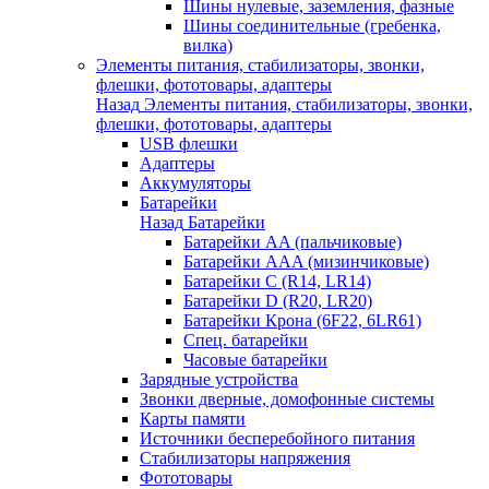
Шины нулевые, заземления, фазные
Шины соединительные (гребенка,
вилка)
Элементы питания, стабилизаторы, звонки,
флешки, фототовары, адаптеры
Назад
Элементы питания, стабилизаторы, звонки,
флешки, фототовары, адаптеры
USB флешки
Адаптеры
Аккумуляторы
Батарейки
Назад
Батарейки
Батарейки AA (пальчиковые)
Батарейки AAA (мизинчиковые)
Батарейки C (R14, LR14)
Батарейки D (R20, LR20)
Батарейки Крона (6F22, 6LR61)
Спец. батарейки
Часовые батарейки
Зарядные устройства
Звонки дверные, домофонные системы
Карты памяти
Источники бесперебойного питания
Стабилизаторы напряжения
Фототовары