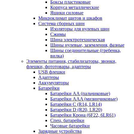
Боксы пластиковые
Корпуса металлические
Ящики силовые
Микроклимат щитов и шкафов
Система сборных шин
Изоляторы для нулевых шин
Сжимы
Шина электротехническая
Шины нулевые, заземления, фазные
Шины соединительные (гребенка,
вилка)
Элементы питания, стабилизаторы, звонки,
флешки, фототовары, адаптеры
USB флешки
Адаптеры
Аккумуляторы
Батарейки
Батарейки AA (пальчиковые)
Батарейки AAA (мизинчиковые)
Батарейки C (R14, LR14)
Батарейки D (R20, LR20)
Батарейки Крона (6F22, 6LR61)
Спец. батарейки
Часовые батарейки
Зарядные устройства