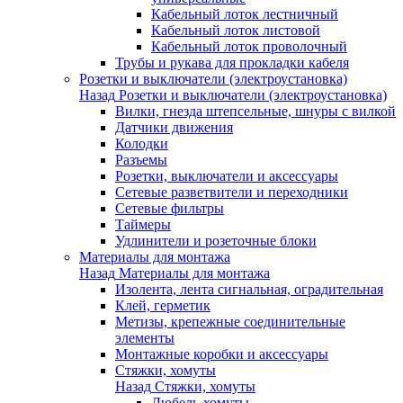
Кабельный лоток лестничный
Кабельный лоток листовой
Кабельный лоток проволочный
Трубы и рукава для прокладки кабеля
Розетки и выключатели (электроустановка)
Назад
Розетки и выключатели (электроустановка)
Вилки, гнезда штепсельные, шнуры с вилкой
Датчики движения
Колодки
Разъемы
Розетки, выключатели и аксессуары
Сетевые разветвители и переходники
Сетевые фильтры
Таймеры
Удлинители и розеточные блоки
Материалы для монтажа
Назад
Материалы для монтажа
Изолента, лента сигнальная, оградительная
Клей, герметик
Метизы, крепежные соединительные
элементы
Монтажные коробки и аксессуары
Стяжки, хомуты
Назад
Стяжки, хомуты
Дюбель-хомуты