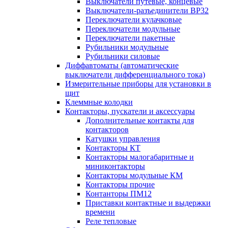
Выключатели путевые, концевые
Выключатели-разъединители ВР32
Переключатели кулачковые
Переключатели модульные
Переключатели пакетные
Рубильники модульные
Рубильники силовые
Диффавтоматы (автоматические
выключатели дифференциального тока)
Измерительные приборы для установки в
щит
Клеммные колодки
Контакторы, пускатели и аксессуары
Дополнительные контакты для
контакторов
Катушки управления
Контакторы КТ
Контакторы малогабаритные и
миниконтакторы
Контакторы модульные КМ
Контакторы прочие
Контанторы ПМ12
Приставки контактные и выдержки
времени
Реле тепловые