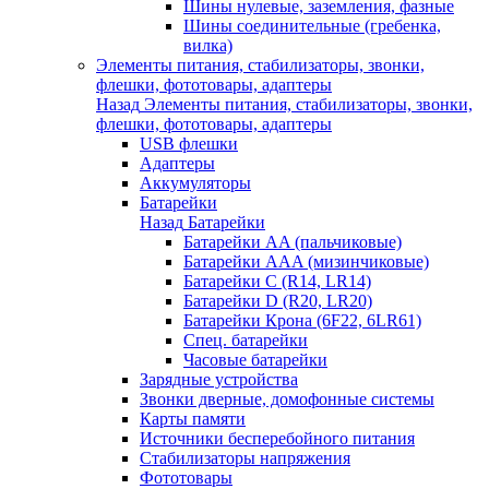
Шины нулевые, заземления, фазные
Шины соединительные (гребенка,
вилка)
Элементы питания, стабилизаторы, звонки,
флешки, фототовары, адаптеры
Назад
Элементы питания, стабилизаторы, звонки,
флешки, фототовары, адаптеры
USB флешки
Адаптеры
Аккумуляторы
Батарейки
Назад
Батарейки
Батарейки AA (пальчиковые)
Батарейки AAA (мизинчиковые)
Батарейки C (R14, LR14)
Батарейки D (R20, LR20)
Батарейки Крона (6F22, 6LR61)
Спец. батарейки
Часовые батарейки
Зарядные устройства
Звонки дверные, домофонные системы
Карты памяти
Источники бесперебойного питания
Стабилизаторы напряжения
Фототовары