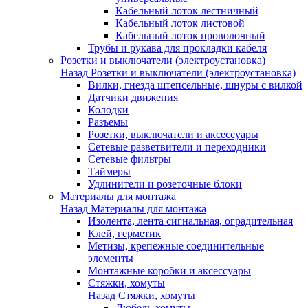
Кабельный лоток лестничный
Кабельный лоток листовой
Кабельный лоток проволочный
Трубы и рукава для прокладки кабеля
Розетки и выключатели (электроустановка)
Назад
Розетки и выключатели (электроустановка)
Вилки, гнезда штепсельные, шнуры с вилкой
Датчики движения
Колодки
Разъемы
Розетки, выключатели и аксессуары
Сетевые разветвители и переходники
Сетевые фильтры
Таймеры
Удлинители и розеточные блоки
Материалы для монтажа
Назад
Материалы для монтажа
Изолента, лента сигнальная, оградительная
Клей, герметик
Метизы, крепежные соединительные
элементы
Монтажные коробки и аксессуары
Стяжки, хомуты
Назад
Стяжки, хомуты
Дюбель-хомуты