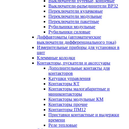
Выключатели путевые, концевые
Выключатели-разъединители ВР32
Переключатели кулачковые
Переключатели модульные
Переключатели пакетные
Рубильники модульные
Рубильники силовые
Диффавтоматы (автоматические
выключатели дифференциального тока)
Измерительные приборы для установки в
щит
Клеммные колодки
Контакторы, пускатели и аксессуары
Дополнительные контакты для
контакторов
Катушки управления
Контакторы КТ
Контакторы малогабаритные и
миниконтакторы
Контакторы модульные КМ
Контакторы прочие
Контанторы ПМ12
Приставки контактные и выдержки
времени
Реле тепловые