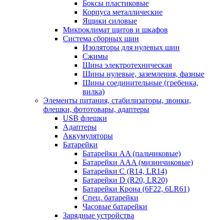
Боксы пластиковые
Корпуса металлические
Ящики силовые
Микроклимат щитов и шкафов
Система сборных шин
Изоляторы для нулевых шин
Сжимы
Шина электротехническая
Шины нулевые, заземления, фазные
Шины соединительные (гребенка,
вилка)
Элементы питания, стабилизаторы, звонки,
флешки, фототовары, адаптеры
USB флешки
Адаптеры
Аккумуляторы
Батарейки
Батарейки AA (пальчиковые)
Батарейки AAA (мизинчиковые)
Батарейки C (R14, LR14)
Батарейки D (R20, LR20)
Батарейки Крона (6F22, 6LR61)
Спец. батарейки
Часовые батарейки
Зарядные устройства