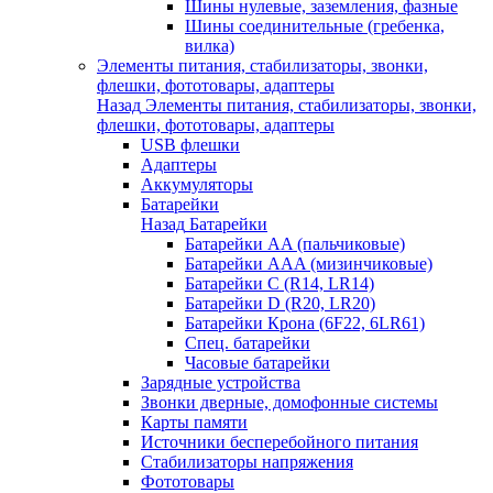
Шины нулевые, заземления, фазные
Шины соединительные (гребенка,
вилка)
Элементы питания, стабилизаторы, звонки,
флешки, фототовары, адаптеры
Назад
Элементы питания, стабилизаторы, звонки,
флешки, фототовары, адаптеры
USB флешки
Адаптеры
Аккумуляторы
Батарейки
Назад
Батарейки
Батарейки AA (пальчиковые)
Батарейки AAA (мизинчиковые)
Батарейки C (R14, LR14)
Батарейки D (R20, LR20)
Батарейки Крона (6F22, 6LR61)
Спец. батарейки
Часовые батарейки
Зарядные устройства
Звонки дверные, домофонные системы
Карты памяти
Источники бесперебойного питания
Стабилизаторы напряжения
Фототовары