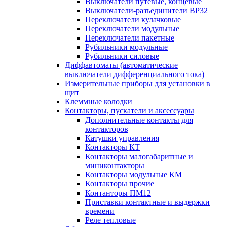
Выключатели путевые, концевые
Выключатели-разъединители ВР32
Переключатели кулачковые
Переключатели модульные
Переключатели пакетные
Рубильники модульные
Рубильники силовые
Диффавтоматы (автоматические
выключатели дифференциального тока)
Измерительные приборы для установки в
щит
Клеммные колодки
Контакторы, пускатели и аксессуары
Дополнительные контакты для
контакторов
Катушки управления
Контакторы КТ
Контакторы малогабаритные и
миниконтакторы
Контакторы модульные КМ
Контакторы прочие
Контанторы ПМ12
Приставки контактные и выдержки
времени
Реле тепловые