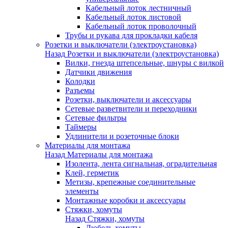
Кабельный лоток лестничный
Кабельный лоток листовой
Кабельный лоток проволочный
Трубы и рукава для прокладки кабеля
Розетки и выключатели (электроустановка)
Назад
Розетки и выключатели (электроустановка)
Вилки, гнезда штепсельные, шнуры с вилкой
Датчики движения
Колодки
Разъемы
Розетки, выключатели и аксессуары
Сетевые разветвители и переходники
Сетевые фильтры
Таймеры
Удлинители и розеточные блоки
Материалы для монтажа
Назад
Материалы для монтажа
Изолента, лента сигнальная, оградительная
Клей, герметик
Метизы, крепежные соединительные
элементы
Монтажные коробки и аксессуары
Стяжки, хомуты
Назад
Стяжки, хомуты
Дюбель-хомуты