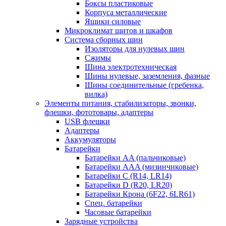
Боксы пластиковые
Корпуса металлические
Ящики силовые
Микроклимат щитов и шкафов
Система сборных шин
Изоляторы для нулевых шин
Сжимы
Шина электротехническая
Шины нулевые, заземления, фазные
Шины соединительные (гребенка,
вилка)
Элементы питания, стабилизаторы, звонки,
флешки, фототовары, адаптеры
USB флешки
Адаптеры
Аккумуляторы
Батарейки
Батарейки AA (пальчиковые)
Батарейки AAA (мизинчиковые)
Батарейки C (R14, LR14)
Батарейки D (R20, LR20)
Батарейки Крона (6F22, 6LR61)
Спец. батарейки
Часовые батарейки
Зарядные устройства