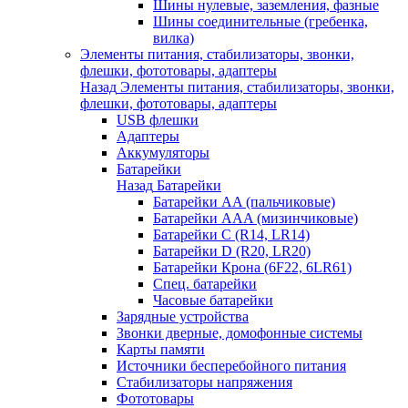
Шины нулевые, заземления, фазные
Шины соединительные (гребенка,
вилка)
Элементы питания, стабилизаторы, звонки,
флешки, фототовары, адаптеры
Назад
Элементы питания, стабилизаторы, звонки,
флешки, фототовары, адаптеры
USB флешки
Адаптеры
Аккумуляторы
Батарейки
Назад
Батарейки
Батарейки AA (пальчиковые)
Батарейки AAA (мизинчиковые)
Батарейки C (R14, LR14)
Батарейки D (R20, LR20)
Батарейки Крона (6F22, 6LR61)
Спец. батарейки
Часовые батарейки
Зарядные устройства
Звонки дверные, домофонные системы
Карты памяти
Источники бесперебойного питания
Стабилизаторы напряжения
Фототовары