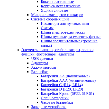
Боксы пластиковые
Корпуса металлические
Ящики силовые
Микроклимат щитов и шкафов
Система сборных шин
Изоляторы для нулевых шин
Сжимы
Шина электротехническая
Шины нулевые, заземления, фазные
Шины соединительные (гребенка,
вилка)
Элементы питания, стабилизаторы, звонки,
флешки, фототовары, адаптеры
USB флешки
Адаптеры
Аккумуляторы
Батарейки
Батарейки AA (пальчиковые)
Батарейки AAA (мизинчиковые)
Батарейки C (R14, LR14)
Батарейки D (R20, LR20)
Батарейки Крона (6F22, 6LR61)
Спец. батарейки
Часовые батарейки
Зарядные устройства