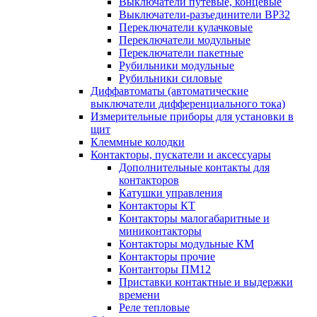
Выключатели путевые, концевые
Выключатели-разъединители ВР32
Переключатели кулачковые
Переключатели модульные
Переключатели пакетные
Рубильники модульные
Рубильники силовые
Диффавтоматы (автоматические
выключатели дифференциального тока)
Измерительные приборы для установки в
щит
Клеммные колодки
Контакторы, пускатели и аксессуары
Дополнительные контакты для
контакторов
Катушки управления
Контакторы КТ
Контакторы малогабаритные и
миниконтакторы
Контакторы модульные КМ
Контакторы прочие
Контанторы ПМ12
Приставки контактные и выдержки
времени
Реле тепловые