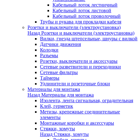
Кабельный лоток лестничный
Кабельный лоток листовой
Кабельный лоток проволочный
Трубы и рукава для прокладки кабеля
Розетки и выключатели (электроустановка)
Назад
Розетки и выключатели (электроустановка)
Вилки, гнезда штепсельные, шнуры с вилкой
Датчики движения
Колодки
Разъемы
Розетки, выключатели и аксессуары
Сетевые разветвители и переходники
Сетевые фильтры
Таймеры
Удлинители и розеточные блоки
Материалы для монтажа
Назад
Материалы для монтажа
Изолента, лента сигнальная, оградительная
Клей, герметик
Метизы, крепежные соединительные
элементы
Монтажные коробки и аксессуары
Стяжки, хомуты
Назад
Стяжки, хомуты
Дюбель-хомуты