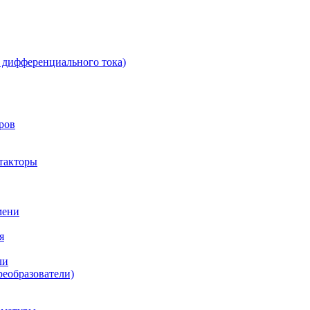
 дифференциального тока)
ров
такторы
мени
я
ли
реобразователи)