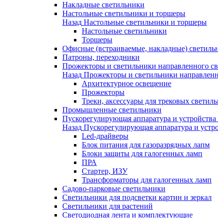
Накладные светильники
Настольные светильники и торшеры
Назад
Настольные светильники и торшеры
Настольные светильники
Торшеры
Офисные (встраиваемые, накладные) светиль
Патроны, переходники
Прожекторы и светильники направленного св
Назад
Прожекторы и светильники направленн
Архитектурное освещение
Прожекторы
Треки, аксессуары для трековых светил
Промышленные светильники
Пускорегулирующая аппаратура и устройства
Назад
Пускорегулирующая аппаратура и устро
Led-драйверы
Блок питания для газоразрядных лапм
Блоки защиты для галогенных ламп
ПРА
Стартер, ИЗУ
Трансформаторы для галогенных ламп
Садово-парковые светильники
Светильники для подсветки картин и зеркал
Светильники для растений
Светодиодная лента и комплектующие