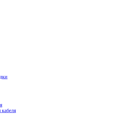
адки
я
 кабеля