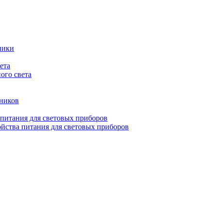
ники
ета
ого света
ьников
 питания для световых приборов
йства питания для световых приборов