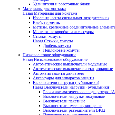
Удлинители и розеточные блоки
Материалы для монтажа
Назад
Материалы для монтажа
Изолента, лента сигнальная, оградительная
Клей, герметик
Метизы, крепежные соединительные элемент
Монтажные коробки и аксессуары
Стяжки, хомуты
Назад
Стяжки, хомуты
Дюбель-хомуты
Нейлоновые хомуты
Низковольтовое оборудование
Назад
Низковольтовое оборудование
Автоматические выключатели модульные
Автоматические выключатели стационарные
Автоматы защиты двигателя
Аксессуары для аппаратов защиты
Выключатели нагрузки (рубильники)
Назад
Выключатели нагрузки (рубильники)
Блоки автоматического ввода резерва (
Выключатели нагрузки модульные
Выключатели пакетные
Выключатели путевые, концевые
Выключатели-разъединители ВР32
Переключатели кулачковые