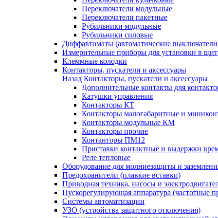
Переключатели модульные
Переключатели пакетные
Рубильники модульные
Рубильники силовые
Диффавтоматы (автоматические выключатели
Измерительные приборы для установки в щит
Клеммные колодки
Контакторы, пускатели и аксессуары
Назад
Контакторы, пускатели и аксессуары
Дополнительные контакты для контакто
Катушки управления
Контакторы КТ
Контакторы малогабаритные и миникон
Контакторы модульные КМ
Контакторы прочие
Контанторы ПМ12
Приставки контактные и выдержки вре
Реле тепловые
Оборудование для молниезащиты и заземлени
Предохранители (плавкие вставки)
Приводная техника, насосы и электродвигате
Пускорегулирующая аппаратура (частотные п
Системы автоматизации
УЗО (устройства защитного отключения)