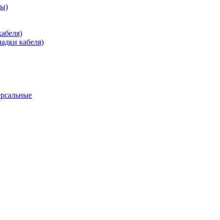
зы)
абеля)
адки кабеля)
ерсальные