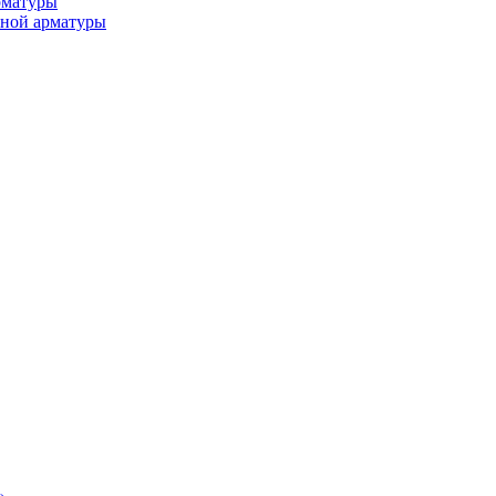
рматуры
ьной арматуры