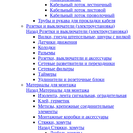
Кабельный лоток лестничный
Кабельный лоток листовой
Кабельный лоток проволочный
Трубы и рукава для прокладки кабеля
Розетки и выключатели (электроустановка)
Назад
Розетки и выключатели (электроустановка)
Вилки, гнезда штепсельные, шнуры с вилкой
Датчики движения
Колодки
Разъемы
Розетки, выключатели и аксессуары
Сетевые разветвители и переходники
Сетевые фильтры
Таймеры
Удлинители и розеточные блоки
Материалы для монтажа
Назад
Материалы для монтажа
Изолента, лента сигнальная, оградительная
Клей, герметик
Метизы, крепежные соединительные
элементы
Монтажные коробки и аксессуары
Стяжки, хомуты
Назад
Стяжки, хомуты
Дюбель-хомуты