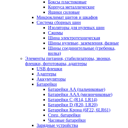
Боксы пластиковые
Корпуса металлические
Ящики силовые
Микроклимат щитов и шкафов
Система сборных шин
Изоляторы для нулевых шин
Сжимы
Шина электротехническая
Шины нулевые, заземления, фазные
Шины соединительные (гребенка,
вилка)
Элементы питания, стабилизаторы, звонки,
флешки, фототовары, адаптеры
USB флешки
Адаптеры
Аккумуляторы
Батарейки
Батарейки AA (пальчиковые)
Батарейки AAA (мизинчиковые)
Батарейки C (R14, LR14)
Батарейки D (R20, LR20)
Батарейки Крона (6F22, 6LR61)
Спец. батарейки
Часовые батарейки
Зарядные устройства