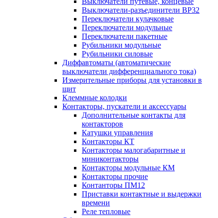
Выключатели путевые, концевые
Выключатели-разъединители ВР32
Переключатели кулачковые
Переключатели модульные
Переключатели пакетные
Рубильники модульные
Рубильники силовые
Диффавтоматы (автоматические
выключатели дифференциального тока)
Измерительные приборы для установки в
щит
Клеммные колодки
Контакторы, пускатели и аксессуары
Дополнительные контакты для
контакторов
Катушки управления
Контакторы КТ
Контакторы малогабаритные и
миниконтакторы
Контакторы модульные КМ
Контакторы прочие
Контанторы ПМ12
Приставки контактные и выдержки
времени
Реле тепловые