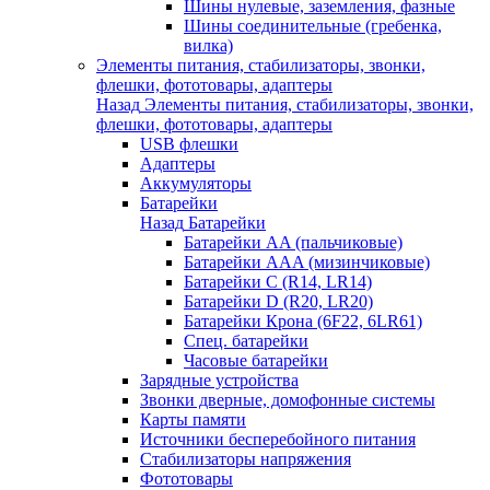
Шины нулевые, заземления, фазные
Шины соединительные (гребенка,
вилка)
Элементы питания, стабилизаторы, звонки,
флешки, фототовары, адаптеры
Назад
Элементы питания, стабилизаторы, звонки,
флешки, фототовары, адаптеры
USB флешки
Адаптеры
Аккумуляторы
Батарейки
Назад
Батарейки
Батарейки AA (пальчиковые)
Батарейки AAA (мизинчиковые)
Батарейки C (R14, LR14)
Батарейки D (R20, LR20)
Батарейки Крона (6F22, 6LR61)
Спец. батарейки
Часовые батарейки
Зарядные устройства
Звонки дверные, домофонные системы
Карты памяти
Источники бесперебойного питания
Стабилизаторы напряжения
Фототовары