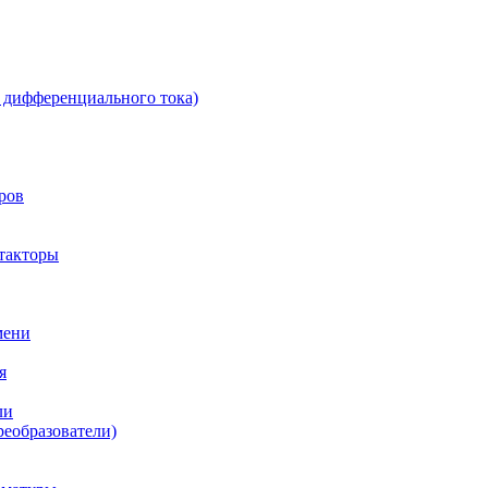
 дифференциального тока)
ров
такторы
мени
я
ли
реобразователи)