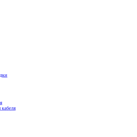
адки
я
 кабеля