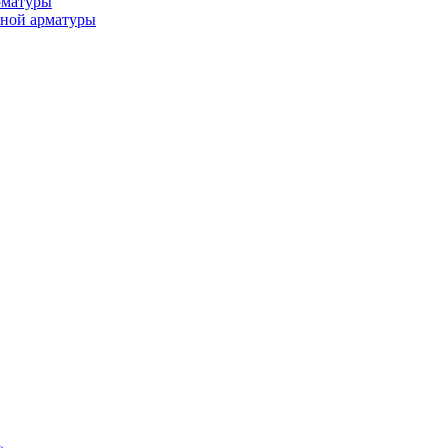
рматуры
ьной арматуры