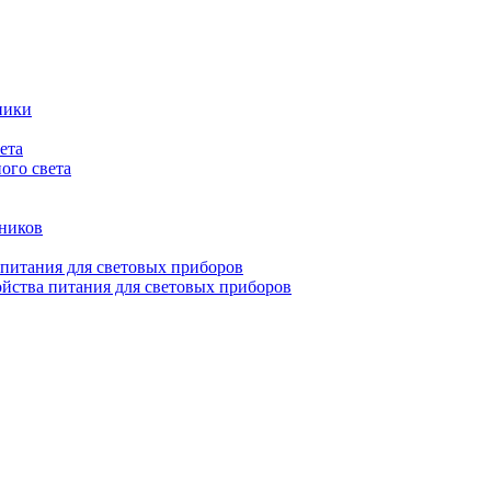
ники
ета
ого света
ьников
 питания для световых приборов
йства питания для световых приборов