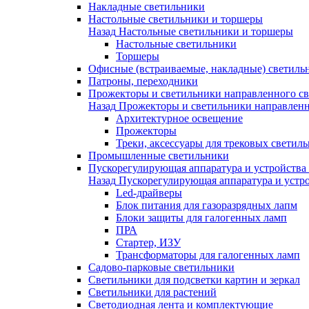
Накладные светильники
Настольные светильники и торшеры
Назад
Настольные светильники и торшеры
Настольные светильники
Торшеры
Офисные (встраиваемые, накладные) светиль
Патроны, переходники
Прожекторы и светильники направленного св
Назад
Прожекторы и светильники направленн
Архитектурное освещение
Прожекторы
Треки, аксессуары для трековых светил
Промышленные светильники
Пускорегулирующая аппаратура и устройства
Назад
Пускорегулирующая аппаратура и устро
Led-драйверы
Блок питания для газоразрядных лапм
Блоки защиты для галогенных ламп
ПРА
Стартер, ИЗУ
Трансформаторы для галогенных ламп
Садово-парковые светильники
Светильники для подсветки картин и зеркал
Светильники для растений
Светодиодная лента и комплектующие