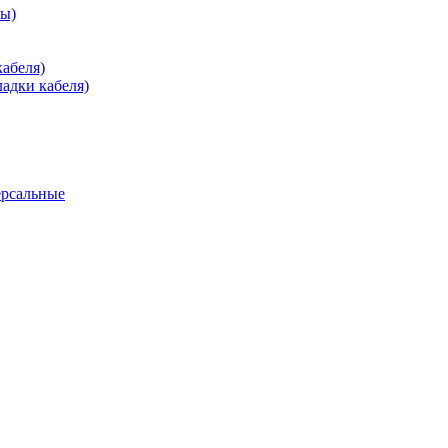
зы)
абеля)
адки кабеля)
ерсальные