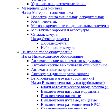
Удлинители и розеточные блоки
Материалы для монтажа
Назад
Материалы для монтажа
Изолента, лента сигнальная, оградительная
Клей, герметик
Метизы, крепежные соединительные элемент
Монтажные коробки и аксессуары
Стяжки, хомуты
Назад
Стяжки, хомуты
Дюбель-хомуты
Нейлоновые хомуты
Низковольтовое оборудование
Назад
Низковольтовое оборудование
Автоматические выключатели модульные
Автоматические выключатели стационарные
Автоматы защиты двигателя
Аксессуары для аппаратов защиты
Выключатели нагрузки (рубильники)
Назад
Выключатели нагрузки (рубильники)
Блоки автоматического ввода резерва (
Выключатели нагрузки модульные
Выключатели пакетные
Выключатели путевые, концевые
Выключатели-разъединители ВР32
Переключатели кулачковые