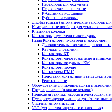
Переключатели модульные
Переключатели пакетные
Рубильники модульные
Рубильники силовые
Диффавтоматы (автоматические выключатели
Измерительные приборы для установки в щит
Клеммные колодки
Контакторы, пускатели и аксессуары
Назад
Контакторы, пускатели и аксессуары
Дополнительные контакты для контакто
Катушки управления
Контакторы КТ
Контакторы малогабаритные и миникон
Контакторы модульные КМ
Контакторы прочие
Контанторы ПМ12
Приставки контактные и выдержки вре
Реле тепловые
Оборудование для молниезащиты и заземлени
Предохранители (плавкие вставки)
Приводная техника, насосы и электродвигате
Пускорегулирующая аппаратура (частотные п
Системы автоматизации
УЗО (устройства защитного отключения)