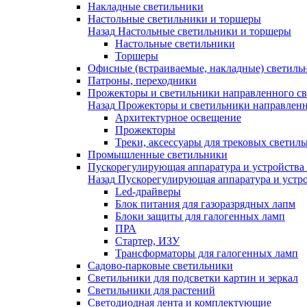
Накладные светильники
Настольные светильники и торшеры
Назад
Настольные светильники и торшеры
Настольные светильники
Торшеры
Офисные (встраиваемые, накладные) светиль
Патроны, переходники
Прожекторы и светильники направленного св
Назад
Прожекторы и светильники направленн
Архитектурное освещение
Прожекторы
Треки, аксессуары для трековых светил
Промышленные светильники
Пускорегулирующая аппаратура и устройства
Назад
Пускорегулирующая аппаратура и устро
Led-драйверы
Блок питания для газоразрядных лапм
Блоки защиты для галогенных ламп
ПРА
Стартер, ИЗУ
Трансформаторы для галогенных ламп
Садово-парковые светильники
Светильники для подсветки картин и зеркал
Светильники для растений
Светодиодная лента и комплектующие