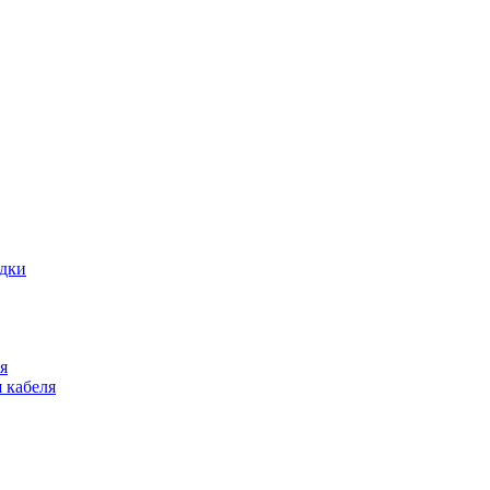
адки
я
 кабеля