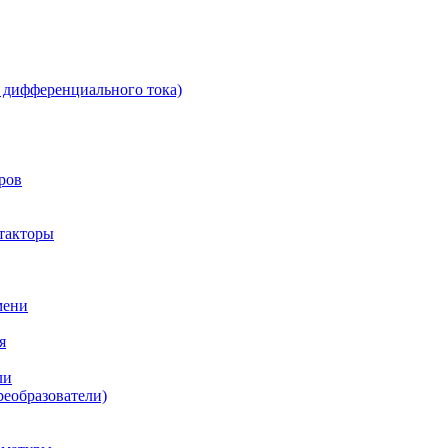
 дифференциального тока)
ров
такторы
мени
я
ли
реобразователи)