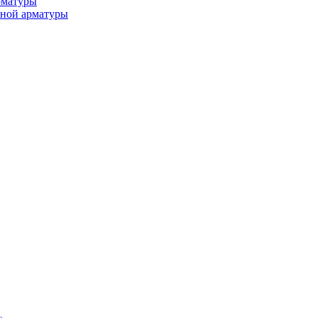
рматуры
ьной арматуры