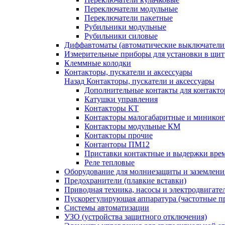
Переключатели модульные
Переключатели пакетные
Рубильники модульные
Рубильники силовые
Диффавтоматы (автоматические выключатели
Измерительные приборы для установки в щит
Клеммные колодки
Контакторы, пускатели и аксессуары
Назад
Контакторы, пускатели и аксессуары
Дополнительные контакты для контакто
Катушки управления
Контакторы КТ
Контакторы малогабаритные и миникон
Контакторы модульные КМ
Контакторы прочие
Контанторы ПМ12
Приставки контактные и выдержки вре
Реле тепловые
Оборудование для молниезащиты и заземлени
Предохранители (плавкие вставки)
Приводная техника, насосы и электродвигате
Пускорегулирующая аппаратура (частотные п
Системы автоматизации
УЗО (устройства защитного отключения)