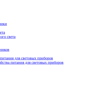
ники
ета
ого света
ьников
 питания для световых приборов
йства питания для световых приборов