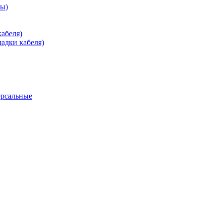
зы)
абеля)
адки кабеля)
ерсальные