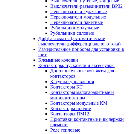
Выключатели путевые, концевые
Выключатели-разъединители ВР32
Переключатели кулачковые
Переключатели модульные
Переключатели пакетные
Рубильники модульные
Рубильники силовые
Диффавтоматы (автоматические
выключатели дифференциального тока)
Измерительные приборы для установки в
щит
Клеммные колодки
Контакторы, пускатели и аксессуары
Дополнительные контакты для
контакторов
Катушки управления
Контакторы КТ
Контакторы малогабаритные и
миниконтакторы
Контакторы модульные КМ
Контакторы прочие
Контанторы ПМ12
Приставки контактные и выдержки
времени
Реле тепловые