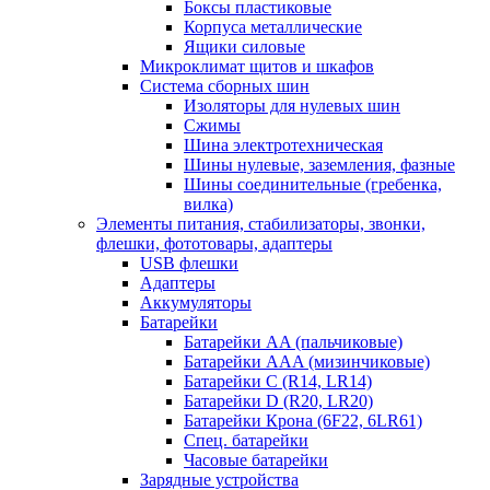
Боксы пластиковые
Корпуса металлические
Ящики силовые
Микроклимат щитов и шкафов
Система сборных шин
Изоляторы для нулевых шин
Сжимы
Шина электротехническая
Шины нулевые, заземления, фазные
Шины соединительные (гребенка,
вилка)
Элементы питания, стабилизаторы, звонки,
флешки, фототовары, адаптеры
USB флешки
Адаптеры
Аккумуляторы
Батарейки
Батарейки AA (пальчиковые)
Батарейки AAA (мизинчиковые)
Батарейки C (R14, LR14)
Батарейки D (R20, LR20)
Батарейки Крона (6F22, 6LR61)
Спец. батарейки
Часовые батарейки
Зарядные устройства