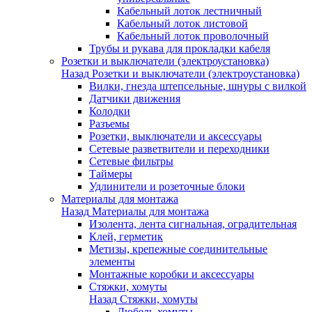
Кабельный лоток лестничный
Кабельный лоток листовой
Кабельный лоток проволочный
Трубы и рукава для прокладки кабеля
Розетки и выключатели (электроустановка)
Назад
Розетки и выключатели (электроустановка)
Вилки, гнезда штепсельные, шнуры с вилкой
Датчики движения
Колодки
Разъемы
Розетки, выключатели и аксессуары
Сетевые разветвители и переходники
Сетевые фильтры
Таймеры
Удлинители и розеточные блоки
Материалы для монтажа
Назад
Материалы для монтажа
Изолента, лента сигнальная, оградительная
Клей, герметик
Метизы, крепежные соединительные
элементы
Монтажные коробки и аксессуары
Стяжки, хомуты
Назад
Стяжки, хомуты
Дюбель-хомуты