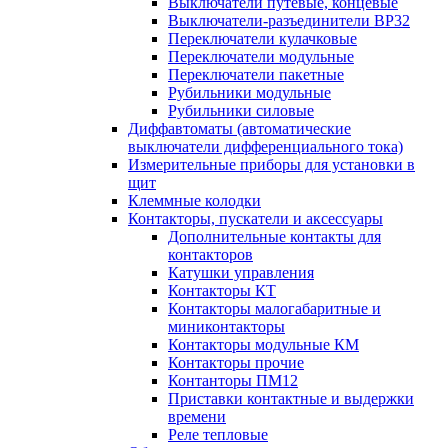
Выключатели путевые, концевые
Выключатели-разъединители ВР32
Переключатели кулачковые
Переключатели модульные
Переключатели пакетные
Рубильники модульные
Рубильники силовые
Диффавтоматы (автоматические
выключатели дифференциального тока)
Измерительные приборы для установки в
щит
Клеммные колодки
Контакторы, пускатели и аксессуары
Дополнительные контакты для
контакторов
Катушки управления
Контакторы КТ
Контакторы малогабаритные и
миниконтакторы
Контакторы модульные КМ
Контакторы прочие
Контанторы ПМ12
Приставки контактные и выдержки
времени
Реле тепловые