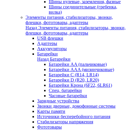
Шины нулевые, заземления, фазные
Шины соединительные (гребенка,
вилка)
Элементы питания, стабилизаторы, звонки,
флешки, фототовары, адаптеры
Назад
Элементы питания, стабилизаторы, звонки,
флешки, фототовары, адаптеры
USB флешки
Адаптеры
Аккумуляторы
Батарейки
Назад
Батарейки
Батарейки AA (пальчиковые)
Батарейки AAA (мизинчиковые)
Батарейки C (R14, LR14)
Батарейки D (R20, LR20)
Батарейки Крона (6F22, 6LR61)
Спец. батарейки
Часовые батарейки
Зарядные устройства
Звонки дверные, домофонные системы
Карты памяти
Источники бесперебойного питания
Стабилизаторы напряжения
Фототовары