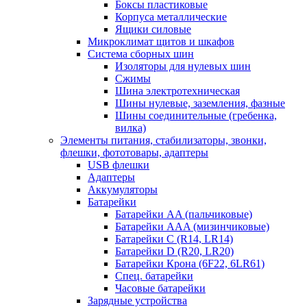
Боксы пластиковые
Корпуса металлические
Ящики силовые
Микроклимат щитов и шкафов
Система сборных шин
Изоляторы для нулевых шин
Сжимы
Шина электротехническая
Шины нулевые, заземления, фазные
Шины соединительные (гребенка,
вилка)
Элементы питания, стабилизаторы, звонки,
флешки, фототовары, адаптеры
USB флешки
Адаптеры
Аккумуляторы
Батарейки
Батарейки AA (пальчиковые)
Батарейки AAA (мизинчиковые)
Батарейки C (R14, LR14)
Батарейки D (R20, LR20)
Батарейки Крона (6F22, 6LR61)
Спец. батарейки
Часовые батарейки
Зарядные устройства