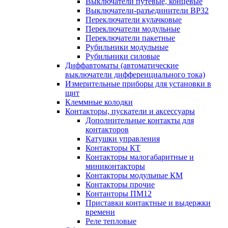
Выключатели путевые, концевые
Выключатели-разъединители ВР32
Переключатели кулачковые
Переключатели модульные
Переключатели пакетные
Рубильники модульные
Рубильники силовые
Диффавтоматы (автоматические
выключатели дифференциального тока)
Измерительные приборы для установки в
щит
Клеммные колодки
Контакторы, пускатели и аксессуары
Дополнительные контакты для
контакторов
Катушки управления
Контакторы КТ
Контакторы малогабаритные и
миниконтакторы
Контакторы модульные КМ
Контакторы прочие
Контанторы ПМ12
Приставки контактные и выдержки
времени
Реле тепловые