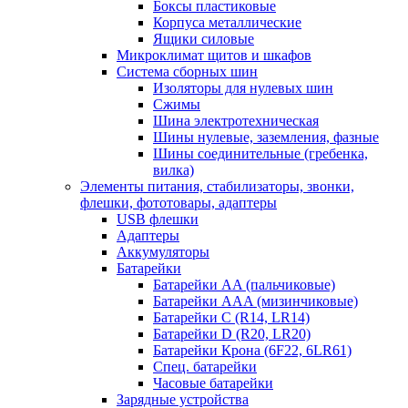
Боксы пластиковые
Корпуса металлические
Ящики силовые
Микроклимат щитов и шкафов
Система сборных шин
Изоляторы для нулевых шин
Сжимы
Шина электротехническая
Шины нулевые, заземления, фазные
Шины соединительные (гребенка,
вилка)
Элементы питания, стабилизаторы, звонки,
флешки, фототовары, адаптеры
USB флешки
Адаптеры
Аккумуляторы
Батарейки
Батарейки AA (пальчиковые)
Батарейки AAA (мизинчиковые)
Батарейки C (R14, LR14)
Батарейки D (R20, LR20)
Батарейки Крона (6F22, 6LR61)
Спец. батарейки
Часовые батарейки
Зарядные устройства