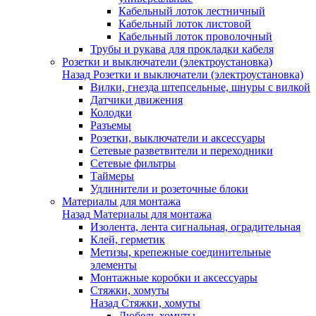
Кабельный лоток лестничный
Кабельный лоток листовой
Кабельный лоток проволочный
Трубы и рукава для прокладки кабеля
Розетки и выключатели (электроустановка)
Назад
Розетки и выключатели (электроустановка)
Вилки, гнезда штепсельные, шнуры с вилкой
Датчики движения
Колодки
Разъемы
Розетки, выключатели и аксессуары
Сетевые разветвители и переходники
Сетевые фильтры
Таймеры
Удлинители и розеточные блоки
Материалы для монтажа
Назад
Материалы для монтажа
Изолента, лента сигнальная, оградительная
Клей, герметик
Метизы, крепежные соединительные
элементы
Монтажные коробки и аксессуары
Стяжки, хомуты
Назад
Стяжки, хомуты
Дюбель-хомуты