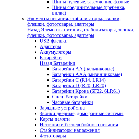
Шины нулевые, заземления, фазные
Шины соединительные (гребенка,
вилка)
Элементы питания, стабилизаторы, звонки,
флешки, фототовары, адаптеры
Назад
Элементы питания, стабилизаторы, звонки,
флешки, фототовары, адаптеры
USB флешки
Адаптеры
Аккумуляторы
Батарейки
Назад
Батарейки
Батарейки AA (пальчиковые)
Батарейки AAA (мизинчиковые)
Батарейки C (R14, LR14)
Батарейки D (R20, LR20)
Батарейки Крона (6F22, 6LR61)
Спец. батарейки
Часовые батарейки
Зарядные устройства
Звонки дверные, домофонные системы
Карты памяти
Источники бесперебойного питания
Стабилизаторы напряжения
Фототовары