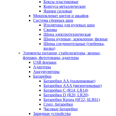
Боксы пластиковые
Корпуса металлические
Ящики силовые
Микроклимат щитов и шкафов
Система сборных шин
Изоляторы для нулевых шин
Сжимы
Шина электротехническая
Шины нулевые, заземления, фазные
Шины соединительные (гребенка,
вилка)
Элементы питания, стабилизаторы, звонки,
флешки, фототовары, адаптеры
USB флешки
Адаптеры
Аккумуляторы
Батарейки
Батарейки AA (пальчиковые)
Батарейки AAA (мизинчиковые)
Батарейки C (R14, LR14)
Батарейки D (R20, LR20)
Батарейки Крона (6F22, 6LR61)
Спец. батарейки
Часовые батарейки
Зарядные устройства