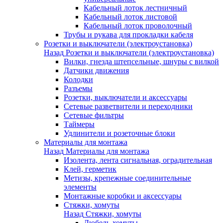
Кабельный лоток лестничный
Кабельный лоток листовой
Кабельный лоток проволочный
Трубы и рукава для прокладки кабеля
Розетки и выключатели (электроустановка)
Назад
Розетки и выключатели (электроустановка)
Вилки, гнезда штепсельные, шнуры с вилкой
Датчики движения
Колодки
Разъемы
Розетки, выключатели и аксессуары
Сетевые разветвители и переходники
Сетевые фильтры
Таймеры
Удлинители и розеточные блоки
Материалы для монтажа
Назад
Материалы для монтажа
Изолента, лента сигнальная, оградительная
Клей, герметик
Метизы, крепежные соединительные
элементы
Монтажные коробки и аксессуары
Стяжки, хомуты
Назад
Стяжки, хомуты
Дюбель-хомуты