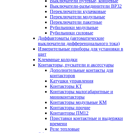
Выключатели путевые, концевые
Выключатели-разъединители ВР32
Переключатели кулачковые
Переключатели модульные
Переключатели пакетные
Рубильники модульные
Рубильники силовые
Диффавтоматы (автоматические
выключатели дифференциального тока)
Измерительные приборы для установки в
щит
Клеммные колодки
Контакторы, пускатели и аксессуары
Дополнительные контакты для
контакторов
Катушки управления
Контакторы КТ
Контакторы малогабаритные и
миниконтакторы
Контакторы модульные КМ
Контакторы прочие
Контанторы ПМ12
Приставки контактные и выдержки
времени
Реле тепловые