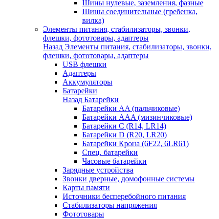
Шины нулевые, заземления, фазные
Шины соединительные (гребенка,
вилка)
Элементы питания, стабилизаторы, звонки,
флешки, фототовары, адаптеры
Назад
Элементы питания, стабилизаторы, звонки,
флешки, фототовары, адаптеры
USB флешки
Адаптеры
Аккумуляторы
Батарейки
Назад
Батарейки
Батарейки AA (пальчиковые)
Батарейки AAA (мизинчиковые)
Батарейки C (R14, LR14)
Батарейки D (R20, LR20)
Батарейки Крона (6F22, 6LR61)
Спец. батарейки
Часовые батарейки
Зарядные устройства
Звонки дверные, домофонные системы
Карты памяти
Источники бесперебойного питания
Стабилизаторы напряжения
Фототовары