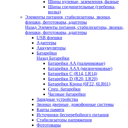
Шины нулевые, заземления, фазные
Шины соединительные (гребенка,
вилка)
Элементы питания, стабилизаторы, звонки,
флешки, фототовары, адаптеры
Назад
Элементы питания, стабилизаторы, звонки,
флешки, фототовары, адаптеры
USB флешки
Адаптеры
Аккумуляторы
Батарейки
Назад
Батарейки
Батарейки AA (пальчиковые)
Батарейки AAA (мизинчиковые)
Батарейки C (R14, LR14)
Батарейки D (R20, LR20)
Батарейки Крона (6F22, 6LR61)
Спец. батарейки
Часовые батарейки
Зарядные устройства
Звонки дверные, домофонные системы
Карты памяти
Источники бесперебойного питания
Стабилизаторы напряжения
Фототовары