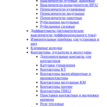
Выключатели путевые, концевые
Выключатели-разъединители ВР32
Переключатели кулачковые
Переключатели модульные
Переключатели пакетные
Рубильники модульные
Рубильники силовые
Диффавтоматы (автоматические
выключатели дифференциального тока)
Измерительные приборы для установки в
щит
Клеммные колодки
Контакторы, пускатели и аксессуары
Дополнительные контакты для
контакторов
Катушки управления
Контакторы КТ
Контакторы малогабаритные и
миниконтакторы
Контакторы модульные КМ
Контакторы прочие
Контанторы ПМ12
Приставки контактные и выдержки
времени
Реле тепловые