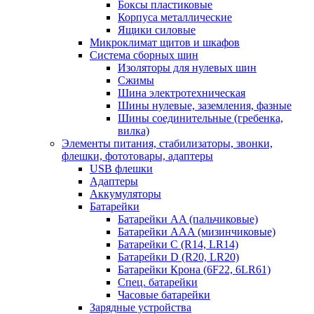
Боксы пластиковые
Корпуса металлические
Ящики силовые
Микроклимат щитов и шкафов
Система сборных шин
Изоляторы для нулевых шин
Сжимы
Шина электротехническая
Шины нулевые, заземления, фазные
Шины соединительные (гребенка,
вилка)
Элементы питания, стабилизаторы, звонки,
флешки, фототовары, адаптеры
USB флешки
Адаптеры
Аккумуляторы
Батарейки
Батарейки AA (пальчиковые)
Батарейки AAA (мизинчиковые)
Батарейки C (R14, LR14)
Батарейки D (R20, LR20)
Батарейки Крона (6F22, 6LR61)
Спец. батарейки
Часовые батарейки
Зарядные устройства