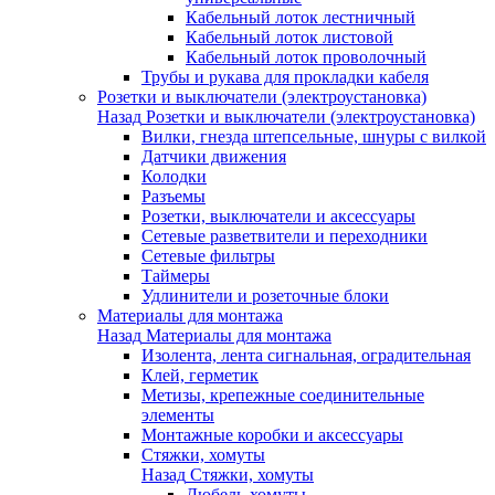
Кабельный лоток лестничный
Кабельный лоток листовой
Кабельный лоток проволочный
Трубы и рукава для прокладки кабеля
Розетки и выключатели (электроустановка)
Назад
Розетки и выключатели (электроустановка)
Вилки, гнезда штепсельные, шнуры с вилкой
Датчики движения
Колодки
Разъемы
Розетки, выключатели и аксессуары
Сетевые разветвители и переходники
Сетевые фильтры
Таймеры
Удлинители и розеточные блоки
Материалы для монтажа
Назад
Материалы для монтажа
Изолента, лента сигнальная, оградительная
Клей, герметик
Метизы, крепежные соединительные
элементы
Монтажные коробки и аксессуары
Стяжки, хомуты
Назад
Стяжки, хомуты
Дюбель-хомуты