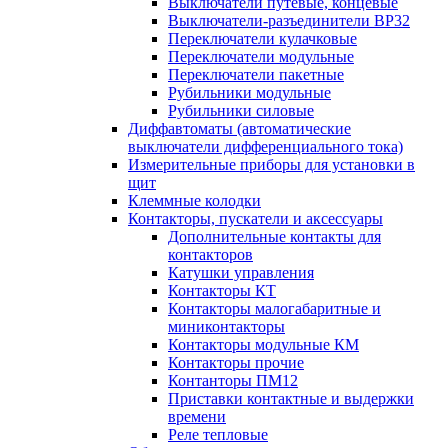
Выключатели путевые, концевые
Выключатели-разъединители ВР32
Переключатели кулачковые
Переключатели модульные
Переключатели пакетные
Рубильники модульные
Рубильники силовые
Диффавтоматы (автоматические
выключатели дифференциального тока)
Измерительные приборы для установки в
щит
Клеммные колодки
Контакторы, пускатели и аксессуары
Дополнительные контакты для
контакторов
Катушки управления
Контакторы КТ
Контакторы малогабаритные и
миниконтакторы
Контакторы модульные КМ
Контакторы прочие
Контанторы ПМ12
Приставки контактные и выдержки
времени
Реле тепловые