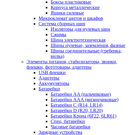
Боксы пластиковые
Корпуса металлические
Ящики силовые
Микроклимат щитов и шкафов
Система сборных шин
Изоляторы для нулевых шин
Сжимы
Шина электротехническая
Шины нулевые, заземления, фазные
Шины соединительные (гребенка,
вилка)
Элементы питания, стабилизаторы, звонки,
флешки, фототовары, адаптеры
USB флешки
Адаптеры
Аккумуляторы
Батарейки
Батарейки AA (пальчиковые)
Батарейки AAA (мизинчиковые)
Батарейки C (R14, LR14)
Батарейки D (R20, LR20)
Батарейки Крона (6F22, 6LR61)
Спец. батарейки
Часовые батарейки
Зарядные устройства