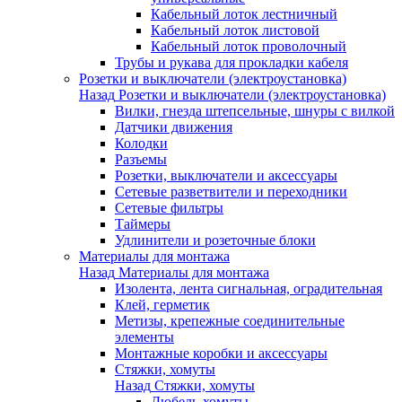
Кабельный лоток лестничный
Кабельный лоток листовой
Кабельный лоток проволочный
Трубы и рукава для прокладки кабеля
Розетки и выключатели (электроустановка)
Назад
Розетки и выключатели (электроустановка)
Вилки, гнезда штепсельные, шнуры с вилкой
Датчики движения
Колодки
Разъемы
Розетки, выключатели и аксессуары
Сетевые разветвители и переходники
Сетевые фильтры
Таймеры
Удлинители и розеточные блоки
Материалы для монтажа
Назад
Материалы для монтажа
Изолента, лента сигнальная, оградительная
Клей, герметик
Метизы, крепежные соединительные
элементы
Монтажные коробки и аксессуары
Стяжки, хомуты
Назад
Стяжки, хомуты
Дюбель-хомуты