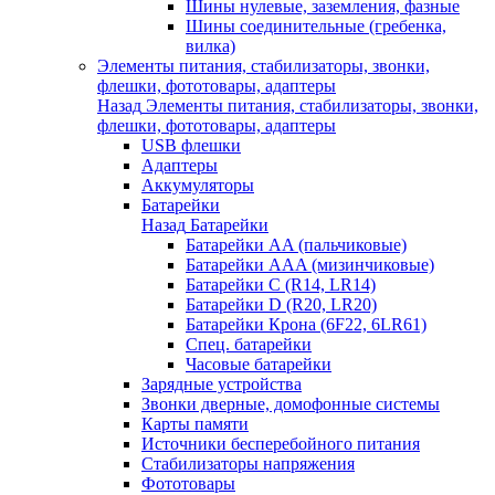
Шины нулевые, заземления, фазные
Шины соединительные (гребенка,
вилка)
Элементы питания, стабилизаторы, звонки,
флешки, фототовары, адаптеры
Назад
Элементы питания, стабилизаторы, звонки,
флешки, фототовары, адаптеры
USB флешки
Адаптеры
Аккумуляторы
Батарейки
Назад
Батарейки
Батарейки AA (пальчиковые)
Батарейки AAA (мизинчиковые)
Батарейки C (R14, LR14)
Батарейки D (R20, LR20)
Батарейки Крона (6F22, 6LR61)
Спец. батарейки
Часовые батарейки
Зарядные устройства
Звонки дверные, домофонные системы
Карты памяти
Источники бесперебойного питания
Стабилизаторы напряжения
Фототовары