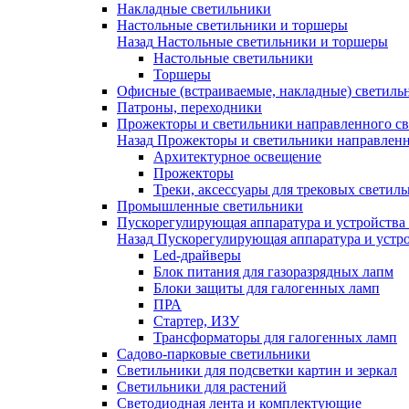
Накладные светильники
Настольные светильники и торшеры
Назад
Настольные светильники и торшеры
Настольные светильники
Торшеры
Офисные (встраиваемые, накладные) светиль
Патроны, переходники
Прожекторы и светильники направленного св
Назад
Прожекторы и светильники направленн
Архитектурное освещение
Прожекторы
Треки, аксессуары для трековых светил
Промышленные светильники
Пускорегулирующая аппаратура и устройства
Назад
Пускорегулирующая аппаратура и устро
Led-драйверы
Блок питания для газоразрядных лапм
Блоки защиты для галогенных ламп
ПРА
Стартер, ИЗУ
Трансформаторы для галогенных ламп
Садово-парковые светильники
Светильники для подсветки картин и зеркал
Светильники для растений
Светодиодная лента и комплектующие