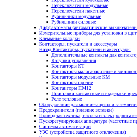
Переключатели модульные
Переключатели пакетные
Рубильники модульные
Рубильники силовые
Диффавтоматы (автоматические выключатели
Измерительные приборы для установки в щит
Клеммные колодки
Контакторы, пускатели и аксессуары
Назад
Контакторы, пускатели и аксессуары
Дополнительные контакты для контакто
Катушки управления
Контакторы КТ
Контакторы малогабаритные и миникон
Контакторы модульные КМ
Контакторы прочие
Контанторы ПМ12
Приставки контактные и выдержки вре
Реле тепловые
Оборудование для молниезащиты и заземлени
Предохранители (плавкие вставки)
Приводная техника, насосы и электродвигате
Пускорегулирующая аппаратура (частотные п
Системы автоматизации
УЗО (устройства защитного отключения)