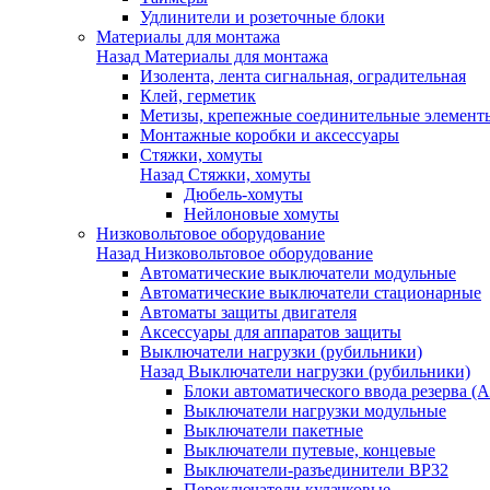
Удлинители и розеточные блоки
Материалы для монтажа
Назад
Материалы для монтажа
Изолента, лента сигнальная, оградительная
Клей, герметик
Метизы, крепежные соединительные элемент
Монтажные коробки и аксессуары
Стяжки, хомуты
Назад
Стяжки, хомуты
Дюбель-хомуты
Нейлоновые хомуты
Низковольтовое оборудование
Назад
Низковольтовое оборудование
Автоматические выключатели модульные
Автоматические выключатели стационарные
Автоматы защиты двигателя
Аксессуары для аппаратов защиты
Выключатели нагрузки (рубильники)
Назад
Выключатели нагрузки (рубильники)
Блоки автоматического ввода резерва (
Выключатели нагрузки модульные
Выключатели пакетные
Выключатели путевые, концевые
Выключатели-разъединители ВР32
Переключатели кулачковые