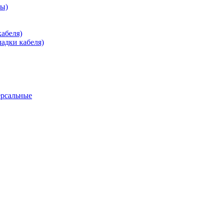
зы)
абеля)
адки кабеля)
ерсальные