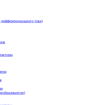
 дифференциального тока)
ров
такторы
мени
я
ли
реобразователи)