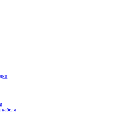
адки
я
 кабеля