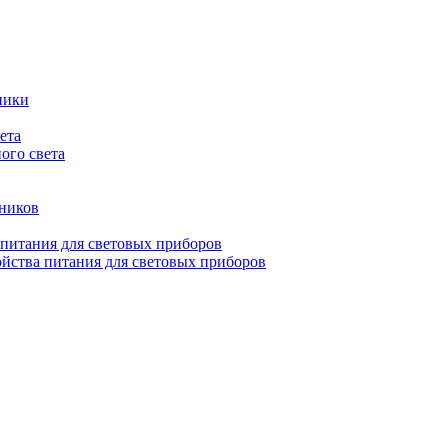
ники
ета
ого света
ьников
 питания для световых приборов
йства питания для световых приборов