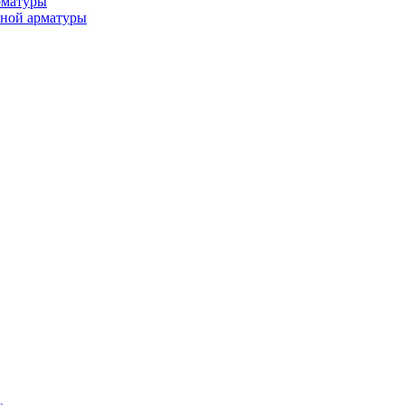
рматуры
ьной арматуры