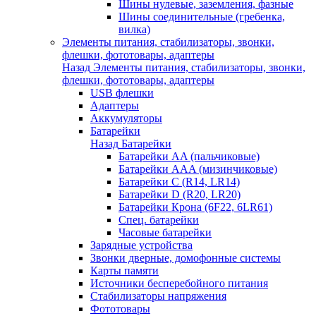
Шины нулевые, заземления, фазные
Шины соединительные (гребенка,
вилка)
Элементы питания, стабилизаторы, звонки,
флешки, фототовары, адаптеры
Назад
Элементы питания, стабилизаторы, звонки,
флешки, фототовары, адаптеры
USB флешки
Адаптеры
Аккумуляторы
Батарейки
Назад
Батарейки
Батарейки AA (пальчиковые)
Батарейки AAA (мизинчиковые)
Батарейки C (R14, LR14)
Батарейки D (R20, LR20)
Батарейки Крона (6F22, 6LR61)
Спец. батарейки
Часовые батарейки
Зарядные устройства
Звонки дверные, домофонные системы
Карты памяти
Источники бесперебойного питания
Стабилизаторы напряжения
Фототовары