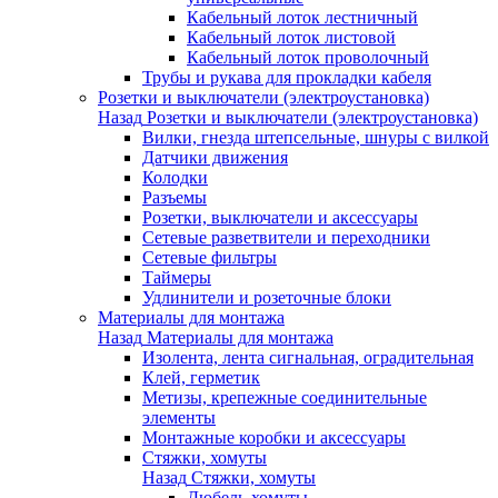
Кабельный лоток лестничный
Кабельный лоток листовой
Кабельный лоток проволочный
Трубы и рукава для прокладки кабеля
Розетки и выключатели (электроустановка)
Назад
Розетки и выключатели (электроустановка)
Вилки, гнезда штепсельные, шнуры с вилкой
Датчики движения
Колодки
Разъемы
Розетки, выключатели и аксессуары
Сетевые разветвители и переходники
Сетевые фильтры
Таймеры
Удлинители и розеточные блоки
Материалы для монтажа
Назад
Материалы для монтажа
Изолента, лента сигнальная, оградительная
Клей, герметик
Метизы, крепежные соединительные
элементы
Монтажные коробки и аксессуары
Стяжки, хомуты
Назад
Стяжки, хомуты
Дюбель-хомуты