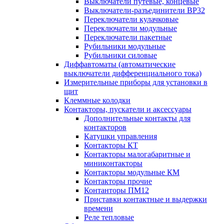
Выключатели путевые, концевые
Выключатели-разъединители ВР32
Переключатели кулачковые
Переключатели модульные
Переключатели пакетные
Рубильники модульные
Рубильники силовые
Диффавтоматы (автоматические
выключатели дифференциального тока)
Измерительные приборы для установки в
щит
Клеммные колодки
Контакторы, пускатели и аксессуары
Дополнительные контакты для
контакторов
Катушки управления
Контакторы КТ
Контакторы малогабаритные и
миниконтакторы
Контакторы модульные КМ
Контакторы прочие
Контанторы ПМ12
Приставки контактные и выдержки
времени
Реле тепловые