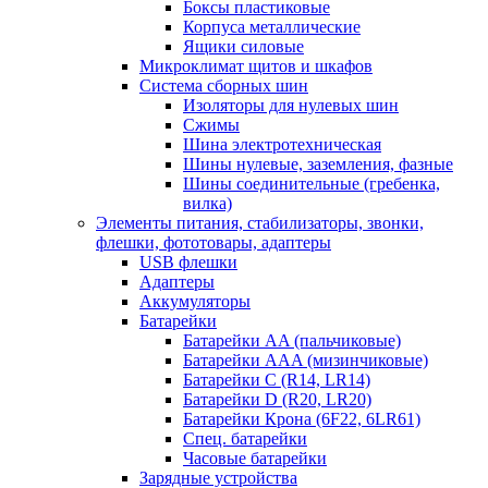
Боксы пластиковые
Корпуса металлические
Ящики силовые
Микроклимат щитов и шкафов
Система сборных шин
Изоляторы для нулевых шин
Сжимы
Шина электротехническая
Шины нулевые, заземления, фазные
Шины соединительные (гребенка,
вилка)
Элементы питания, стабилизаторы, звонки,
флешки, фототовары, адаптеры
USB флешки
Адаптеры
Аккумуляторы
Батарейки
Батарейки AA (пальчиковые)
Батарейки AAA (мизинчиковые)
Батарейки C (R14, LR14)
Батарейки D (R20, LR20)
Батарейки Крона (6F22, 6LR61)
Спец. батарейки
Часовые батарейки
Зарядные устройства