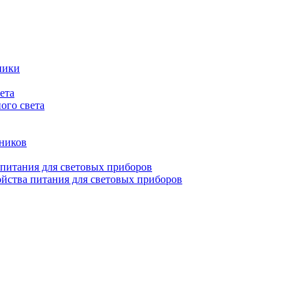
ники
ета
ого света
ьников
 питания для световых приборов
йства питания для световых приборов