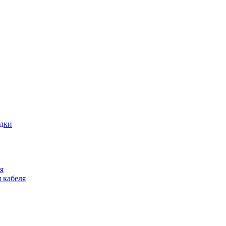
адки
я
 кабеля