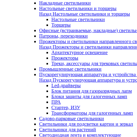
Накладные светильники
Настольные светильники и торшеры
Назад
Настольные светильники и торшеры
Настольные светильники
Торшеры
Офисные (встраиваемые, накладные) светиль
Патроны, переходники
Прожекторы и светильники направленного св
Назад
Прожекторы и светильники направленн
Архитектурное освещение
Прожекторы
Треки, аксессуары для трековых светил
Промышленные светильники
Пускорегулирующая аппаратура и устройства
Назад
Пускорегулирующая аппаратура и устро
Led-драйверы
Блок питания для газоразрядных лапм
Блоки защиты для галогенных ламп
ПРА
Стартер, ИЗУ
Трансформаторы для галогенных ламп
Садово-парковые светильники
Светильники для подсветки картин и зеркал
Светильники для растений
Светодиодная лента и комплектующие