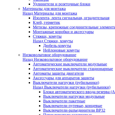
Удлинители и розеточные блоки
Материалы для монтажа
Назад
Материалы для монтажа
Изолента, лента сигнальная, оградительная
Клей, герметик
Метизы, крепежные соединительные элемент
Монтажные коробки и аксессуары
Стяжки, хомуты
Назад
Стяжки, хомуты
Дюбель-хомуты
Нейлоновые хомуты
Низковольтовое оборудование
Назад
Низковольтовое оборудование
Автоматические выключатели модульные
Автоматические выключатели стационарные
Автоматы защиты двигателя
Аксессуары для аппаратов защиты
Выключатели нагрузки (рубильники)
Назад
Выключатели нагрузки (рубильники)
Блоки автоматического ввода резерва (
Выключатели нагрузки модульные
Выключатели пакетные
Выключатели путевые, концевые
Выключатели-разъединители ВР32
Переключатели кулачковые