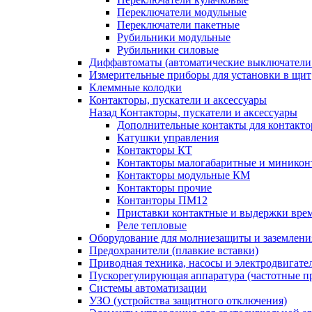
Переключатели модульные
Переключатели пакетные
Рубильники модульные
Рубильники силовые
Диффавтоматы (автоматические выключатели
Измерительные приборы для установки в щит
Клеммные колодки
Контакторы, пускатели и аксессуары
Назад
Контакторы, пускатели и аксессуары
Дополнительные контакты для контакто
Катушки управления
Контакторы КТ
Контакторы малогабаритные и миникон
Контакторы модульные КМ
Контакторы прочие
Контанторы ПМ12
Приставки контактные и выдержки вре
Реле тепловые
Оборудование для молниезащиты и заземлени
Предохранители (плавкие вставки)
Приводная техника, насосы и электродвигате
Пускорегулирующая аппаратура (частотные п
Системы автоматизации
УЗО (устройства защитного отключения)