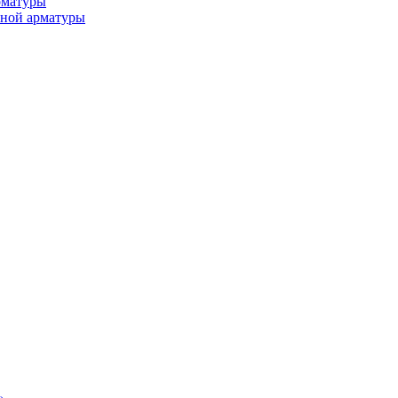
рматуры
ьной арматуры