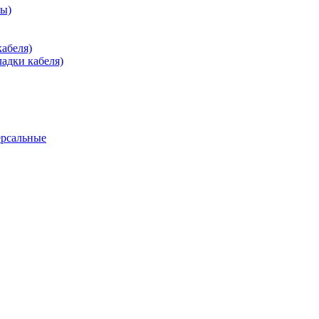
зы)
абеля)
адки кабеля)
ерсальные