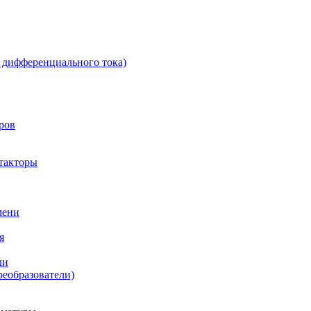
 дифференциального тока)
ров
такторы
мени
я
ли
реобразователи)