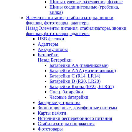
Шины нулевые, заземления, фазные
Шины соединительные (гребенка,
вилка)
Элементы питания, стабилизаторы, звонки,
флешки, фототовары, адаптеры
Назад
Элементы питания, стабилизаторы, звонки,
флешки, фототовары, адаптеры
USB флешки
Адаптеры
Аккумуляторы
Батарейки
Назад
Батарейки
Батарейки AA (пальчиковые)
Батарейки AAA (мизинчиковые)
Батарейки C (R14, LR14)
Батарейки D (R20, LR20)
Батарейки Крона (6F22, 6LR61)
Спец. батарейки
Часовые батарейки
Зарядные устройства
Звонки дверные, домофонные системы
Карты памяти
Источники бесперебойного питания
Стабилизаторы напряжения
Фототовары