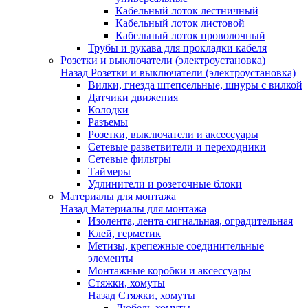
Кабельный лоток лестничный
Кабельный лоток листовой
Кабельный лоток проволочный
Трубы и рукава для прокладки кабеля
Розетки и выключатели (электроустановка)
Назад
Розетки и выключатели (электроустановка)
Вилки, гнезда штепсельные, шнуры с вилкой
Датчики движения
Колодки
Разъемы
Розетки, выключатели и аксессуары
Сетевые разветвители и переходники
Сетевые фильтры
Таймеры
Удлинители и розеточные блоки
Материалы для монтажа
Назад
Материалы для монтажа
Изолента, лента сигнальная, оградительная
Клей, герметик
Метизы, крепежные соединительные
элементы
Монтажные коробки и аксессуары
Стяжки, хомуты
Назад
Стяжки, хомуты
Дюбель-хомуты