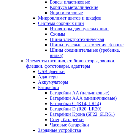
Боксы пластиковые
Корпуса металлические
Ящики силовые
Микроклимат щитов и шкафов
Система сборных шин
Изоляторы для нулевых шин
Сжимы
Шина электротехническая
Шины нулевые, заземления, фазные
Шины соединительные (гребенка,
вилка)
Элементы питания, стабилизаторы, звонки,
флешки, фототовары, адаптеры
USB флешки
Адаптеры
Аккумуляторы
Батарейки
Батарейки AA (пальчиковые)
Батарейки AAA (мизинчиковые)
Батарейки C (R14, LR14)
Батарейки D (R20, LR20)
Батарейки Крона (6F22, 6LR61)
Спец. батарейки
Часовые батарейки
Зарядные устройства