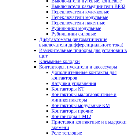
Выключатели путевые, концевые
Выключатели-разъединители ВР32
Переключатели кулачковые
Переключатели модульные
Переключатели пакетные
Рубильники модульные
Рубильники силовые
Диффавтоматы (автоматические
выключатели дифференциального тока)
Измерительные приборы для установки в
щит
Клеммные колодки
Контакторы, пускатели и аксессуары
Дополнительные контакты для
контакторов
Катушки управления
Контакторы КТ
Контакторы малогабаритные и
миниконтакторы
Контакторы модульные КМ
Контакторы прочие
Контанторы ПМ12
Приставки контактные и выдержки
времени
Реле тепловые