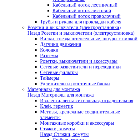
Кабельный лоток лестничный
Кабельный лоток листовой
Кабельный лоток проволочный
Трубы и рукава для прокладки кабеля
Розетки и выключатели (электроустановка)
Назад
Розетки и выключатели (электроустановка)
Вилки, гнезда штепсельные, шнуры с вилкой
Датчики движения
Колодки
Разъемы
Розетки, выключатели и аксессуары
Сетевые разветвители и переходники
Сетевые фильтры
Таймеры
Удлинители и розеточные блоки
Материалы для монтажа
Назад
Материалы для монтажа
Изолента, лента сигнальная, оградительная
Клей, герметик
Метизы, крепежные соединительные
элементы
Монтажные коробки и аксессуары
Стяжки, хомуты
Назад
Стяжки, хомуты
Дюбель-хомуты