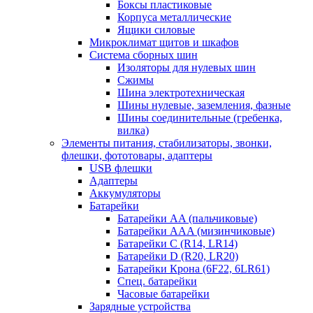
Боксы пластиковые
Корпуса металлические
Ящики силовые
Микроклимат щитов и шкафов
Система сборных шин
Изоляторы для нулевых шин
Сжимы
Шина электротехническая
Шины нулевые, заземления, фазные
Шины соединительные (гребенка,
вилка)
Элементы питания, стабилизаторы, звонки,
флешки, фототовары, адаптеры
USB флешки
Адаптеры
Аккумуляторы
Батарейки
Батарейки AA (пальчиковые)
Батарейки AAA (мизинчиковые)
Батарейки C (R14, LR14)
Батарейки D (R20, LR20)
Батарейки Крона (6F22, 6LR61)
Спец. батарейки
Часовые батарейки
Зарядные устройства