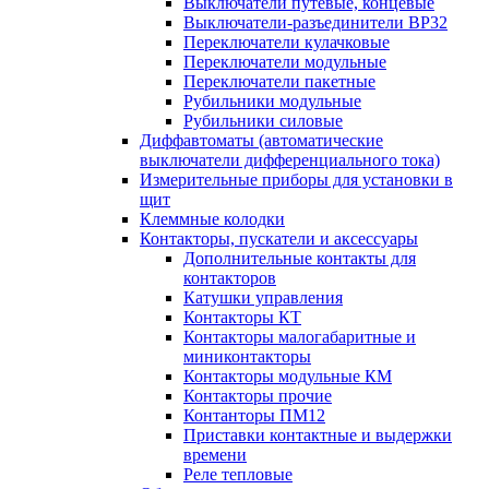
Выключатели путевые, концевые
Выключатели-разъединители ВР32
Переключатели кулачковые
Переключатели модульные
Переключатели пакетные
Рубильники модульные
Рубильники силовые
Диффавтоматы (автоматические
выключатели дифференциального тока)
Измерительные приборы для установки в
щит
Клеммные колодки
Контакторы, пускатели и аксессуары
Дополнительные контакты для
контакторов
Катушки управления
Контакторы КТ
Контакторы малогабаритные и
миниконтакторы
Контакторы модульные КМ
Контакторы прочие
Контанторы ПМ12
Приставки контактные и выдержки
времени
Реле тепловые