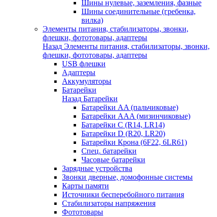
Шины нулевые, заземления, фазные
Шины соединительные (гребенка,
вилка)
Элементы питания, стабилизаторы, звонки,
флешки, фототовары, адаптеры
Назад
Элементы питания, стабилизаторы, звонки,
флешки, фототовары, адаптеры
USB флешки
Адаптеры
Аккумуляторы
Батарейки
Назад
Батарейки
Батарейки AA (пальчиковые)
Батарейки AAA (мизинчиковые)
Батарейки C (R14, LR14)
Батарейки D (R20, LR20)
Батарейки Крона (6F22, 6LR61)
Спец. батарейки
Часовые батарейки
Зарядные устройства
Звонки дверные, домофонные системы
Карты памяти
Источники бесперебойного питания
Стабилизаторы напряжения
Фототовары