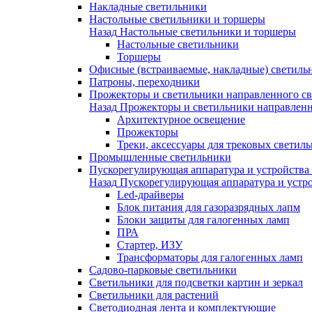
Накладные светильники
Настольные светильники и торшеры
Назад
Настольные светильники и торшеры
Настольные светильники
Торшеры
Офисные (встраиваемые, накладные) светиль
Патроны, переходники
Прожекторы и светильники направленного св
Назад
Прожекторы и светильники направленн
Архитектурное освещение
Прожекторы
Треки, аксессуары для трековых светил
Промышленные светильники
Пускорегулирующая аппаратура и устройства
Назад
Пускорегулирующая аппаратура и устро
Led-драйверы
Блок питания для газоразрядных лапм
Блоки защиты для галогенных ламп
ПРА
Стартер, ИЗУ
Трансформаторы для галогенных ламп
Садово-парковые светильники
Светильники для подсветки картин и зеркал
Светильники для растений
Светодиодная лента и комплектующие