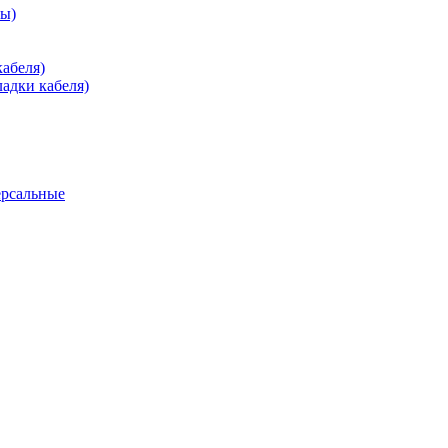
зы)
абеля)
адки кабеля)
ерсальные