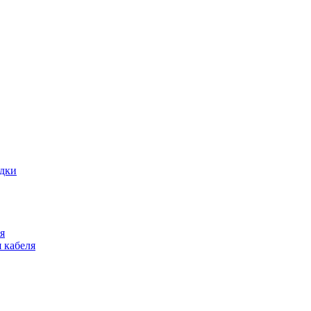
адки
я
 кабеля