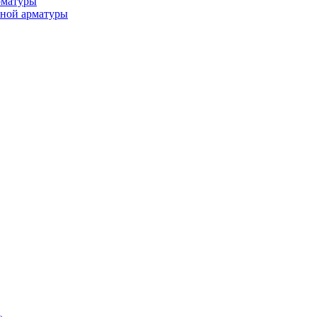
рматуры
ьной арматуры