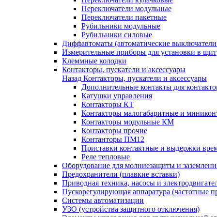
Переключатели модульные
Переключатели пакетные
Рубильники модульные
Рубильники силовые
Диффавтоматы (автоматические выключатели
Измерительные приборы для установки в щит
Клеммные колодки
Контакторы, пускатели и аксессуары
Назад
Контакторы, пускатели и аксессуары
Дополнительные контакты для контакто
Катушки управления
Контакторы КТ
Контакторы малогабаритные и миникон
Контакторы модульные КМ
Контакторы прочие
Контанторы ПМ12
Приставки контактные и выдержки вре
Реле тепловые
Оборудование для молниезащиты и заземлени
Предохранители (плавкие вставки)
Приводная техника, насосы и электродвигате
Пускорегулирующая аппаратура (частотные п
Системы автоматизации
УЗО (устройства защитного отключения)