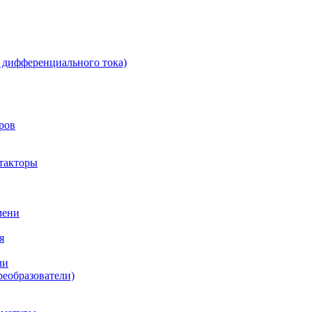
 дифференциального тока)
ров
такторы
мени
я
ли
реобразователи)