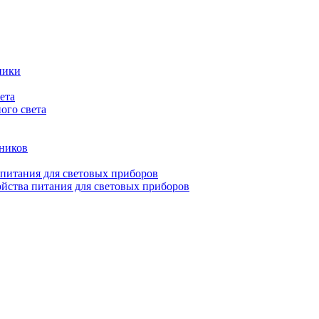
ники
ета
ого света
ьников
 питания для световых приборов
йства питания для световых приборов