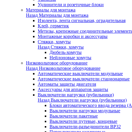
Удлинители и розеточные блоки
Материалы для монтажа
Назад
Материалы для монтажа
Изолента, лента сигнальная, оградительная
Клей, герметик
Метизы, крепежные соединительные элемент
Монтажные коробки и аксессуары
Стяжки, хомуты
Назад
Стяжки, хомуты
Дюбель-хомуты
Нейлоновые хомуты
Низковольтовое оборудование
Назад
Низковольтовое оборудование
Автоматические выключатели модульные
Автоматические выключатели стационарные
Автоматы защиты двигателя
Аксессуары для аппаратов защиты
Выключатели нагрузки (рубильники)
Назад
Выключатели нагрузки (рубильники)
Блоки автоматического ввода резерва (
Выключатели нагрузки модульные
Выключатели пакетные
Выключатели путевые, концевые
Выключатели-разъединители ВР32
Переключатели кулачковые