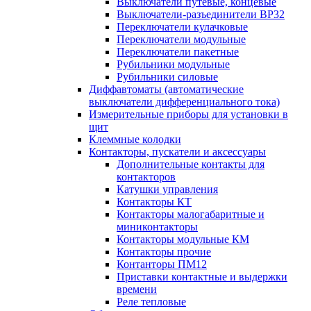
Выключатели путевые, концевые
Выключатели-разъединители ВР32
Переключатели кулачковые
Переключатели модульные
Переключатели пакетные
Рубильники модульные
Рубильники силовые
Диффавтоматы (автоматические
выключатели дифференциального тока)
Измерительные приборы для установки в
щит
Клеммные колодки
Контакторы, пускатели и аксессуары
Дополнительные контакты для
контакторов
Катушки управления
Контакторы КТ
Контакторы малогабаритные и
миниконтакторы
Контакторы модульные КМ
Контакторы прочие
Контанторы ПМ12
Приставки контактные и выдержки
времени
Реле тепловые