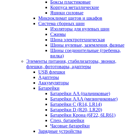
Боксы пластиковые
Корпуса металлические
Ящики силовые
Микроклимат щитов и шкафов
Система сборных шин
Изоляторы для нулевых шин
Сжимы
Шина электротехническая
Шины нулевые, заземления, фазные
Шины соединительные (гребенка,
вилка)
Элементы питания, стабилизаторы, звонки,
флешки, фототовары, адаптеры
USB флешки
Адаптеры
Аккумуляторы
Батарейки
Батарейки AA (пальчиковые)
Батарейки AAA (мизинчиковые)
Батарейки C (R14, LR14)
Батарейки D (R20, LR20)
Батарейки Крона (6F22, 6LR61)
Спец. батарейки
Часовые батарейки
Зарядные устройства