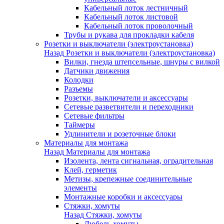
Кабельный лоток лестничный
Кабельный лоток листовой
Кабельный лоток проволочный
Трубы и рукава для прокладки кабеля
Розетки и выключатели (электроустановка)
Назад
Розетки и выключатели (электроустановка)
Вилки, гнезда штепсельные, шнуры с вилкой
Датчики движения
Колодки
Разъемы
Розетки, выключатели и аксессуары
Сетевые разветвители и переходники
Сетевые фильтры
Таймеры
Удлинители и розеточные блоки
Материалы для монтажа
Назад
Материалы для монтажа
Изолента, лента сигнальная, оградительная
Клей, герметик
Метизы, крепежные соединительные
элементы
Монтажные коробки и аксессуары
Стяжки, хомуты
Назад
Стяжки, хомуты
Дюбель-хомуты