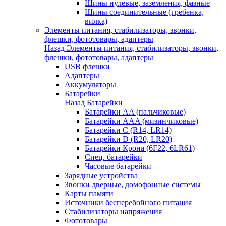
Шины нулевые, заземления, фазные
Шины соединительные (гребенка,
вилка)
Элементы питания, стабилизаторы, звонки,
флешки, фототовары, адаптеры
Назад
Элементы питания, стабилизаторы, звонки,
флешки, фототовары, адаптеры
USB флешки
Адаптеры
Аккумуляторы
Батарейки
Назад
Батарейки
Батарейки AA (пальчиковые)
Батарейки AAA (мизинчиковые)
Батарейки C (R14, LR14)
Батарейки D (R20, LR20)
Батарейки Крона (6F22, 6LR61)
Спец. батарейки
Часовые батарейки
Зарядные устройства
Звонки дверные, домофонные системы
Карты памяти
Источники бесперебойного питания
Стабилизаторы напряжения
Фототовары