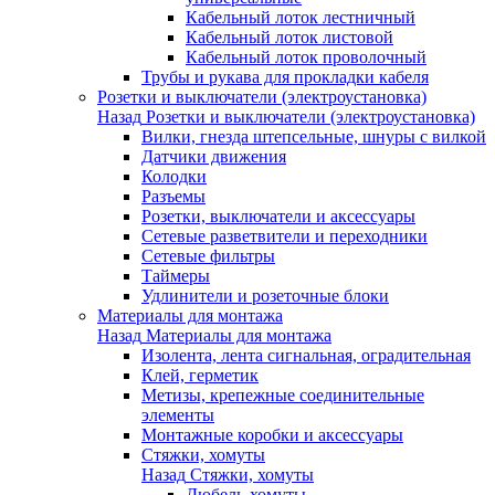
Кабельный лоток лестничный
Кабельный лоток листовой
Кабельный лоток проволочный
Трубы и рукава для прокладки кабеля
Розетки и выключатели (электроустановка)
Назад
Розетки и выключатели (электроустановка)
Вилки, гнезда штепсельные, шнуры с вилкой
Датчики движения
Колодки
Разъемы
Розетки, выключатели и аксессуары
Сетевые разветвители и переходники
Сетевые фильтры
Таймеры
Удлинители и розеточные блоки
Материалы для монтажа
Назад
Материалы для монтажа
Изолента, лента сигнальная, оградительная
Клей, герметик
Метизы, крепежные соединительные
элементы
Монтажные коробки и аксессуары
Стяжки, хомуты
Назад
Стяжки, хомуты
Дюбель-хомуты