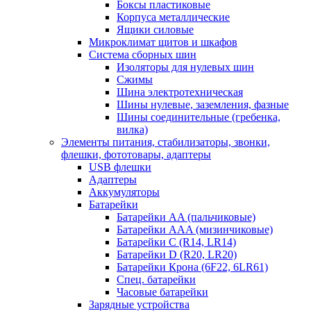
Боксы пластиковые
Корпуса металлические
Ящики силовые
Микроклимат щитов и шкафов
Система сборных шин
Изоляторы для нулевых шин
Сжимы
Шина электротехническая
Шины нулевые, заземления, фазные
Шины соединительные (гребенка,
вилка)
Элементы питания, стабилизаторы, звонки,
флешки, фототовары, адаптеры
USB флешки
Адаптеры
Аккумуляторы
Батарейки
Батарейки AA (пальчиковые)
Батарейки AAA (мизинчиковые)
Батарейки C (R14, LR14)
Батарейки D (R20, LR20)
Батарейки Крона (6F22, 6LR61)
Спец. батарейки
Часовые батарейки
Зарядные устройства