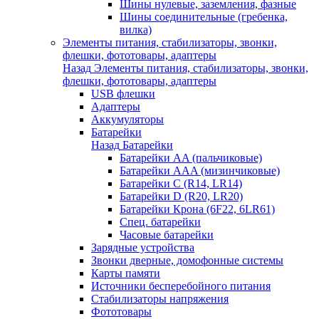
Шины нулевые, заземления, фазные
Шины соединительные (гребенка,
вилка)
Элементы питания, стабилизаторы, звонки,
флешки, фототовары, адаптеры
Назад
Элементы питания, стабилизаторы, звонки,
флешки, фототовары, адаптеры
USB флешки
Адаптеры
Аккумуляторы
Батарейки
Назад
Батарейки
Батарейки AA (пальчиковые)
Батарейки AAA (мизинчиковые)
Батарейки C (R14, LR14)
Батарейки D (R20, LR20)
Батарейки Крона (6F22, 6LR61)
Спец. батарейки
Часовые батарейки
Зарядные устройства
Звонки дверные, домофонные системы
Карты памяти
Источники бесперебойного питания
Стабилизаторы напряжения
Фототовары