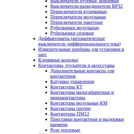
Выключатели путевые, концевые
Выключатели-разъединители ВР32
Переключатели кулачковые
Переключатели модульные
Переключатели пакетные
Рубильники модульные
Рубильники силовые
Диффавтоматы (автоматические
выключатели дифференциального тока)
Измерительные приборы для установки в
щит
Клеммные колодки
Контакторы, пускатели и аксессуары
Дополнительные контакты для
контакторов
Катушки управления
Контакторы КТ
Контакторы малогабаритные и
миниконтакторы
Контакторы модульные КМ
Контакторы прочие
Контанторы ПМ12
Приставки контактные и выдержки
времени
Реле тепловые