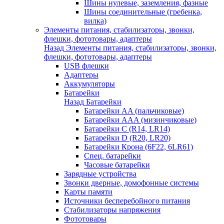
Шины нулевые, заземления, фазные
Шины соединительные (гребенка,
вилка)
Элементы питания, стабилизаторы, звонки,
флешки, фототовары, адаптеры
Назад
Элементы питания, стабилизаторы, звонки,
флешки, фототовары, адаптеры
USB флешки
Адаптеры
Аккумуляторы
Батарейки
Назад
Батарейки
Батарейки AA (пальчиковые)
Батарейки AAA (мизинчиковые)
Батарейки C (R14, LR14)
Батарейки D (R20, LR20)
Батарейки Крона (6F22, 6LR61)
Спец. батарейки
Часовые батарейки
Зарядные устройства
Звонки дверные, домофонные системы
Карты памяти
Источники бесперебойного питания
Стабилизаторы напряжения
Фототовары