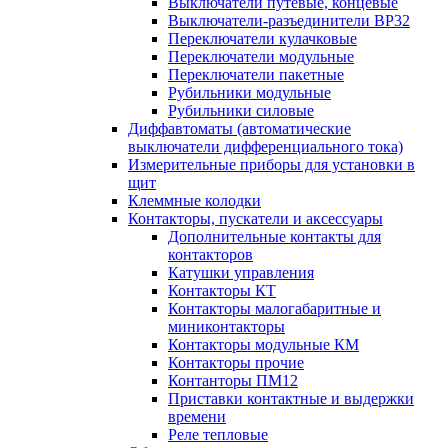
Выключатели путевые, концевые
Выключатели-разъединители ВР32
Переключатели кулачковые
Переключатели модульные
Переключатели пакетные
Рубильники модульные
Рубильники силовые
Диффавтоматы (автоматические
выключатели дифференциального тока)
Измерительные приборы для установки в
щит
Клеммные колодки
Контакторы, пускатели и аксессуары
Дополнительные контакты для
контакторов
Катушки управления
Контакторы КТ
Контакторы малогабаритные и
миниконтакторы
Контакторы модульные КМ
Контакторы прочие
Контанторы ПМ12
Приставки контактные и выдержки
времени
Реле тепловые