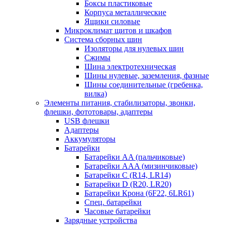
Боксы пластиковые
Корпуса металлические
Ящики силовые
Микроклимат щитов и шкафов
Система сборных шин
Изоляторы для нулевых шин
Сжимы
Шина электротехническая
Шины нулевые, заземления, фазные
Шины соединительные (гребенка,
вилка)
Элементы питания, стабилизаторы, звонки,
флешки, фототовары, адаптеры
USB флешки
Адаптеры
Аккумуляторы
Батарейки
Батарейки AA (пальчиковые)
Батарейки AAA (мизинчиковые)
Батарейки C (R14, LR14)
Батарейки D (R20, LR20)
Батарейки Крона (6F22, 6LR61)
Спец. батарейки
Часовые батарейки
Зарядные устройства