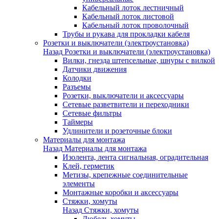
Кабельный лоток лестничный
Кабельный лоток листовой
Кабельный лоток проволочный
Трубы и рукава для прокладки кабеля
Розетки и выключатели (электроустановка)
Назад
Розетки и выключатели (электроустановка)
Вилки, гнезда штепсельные, шнуры с вилкой
Датчики движения
Колодки
Разъемы
Розетки, выключатели и аксессуары
Сетевые разветвители и переходники
Сетевые фильтры
Таймеры
Удлинители и розеточные блоки
Материалы для монтажа
Назад
Материалы для монтажа
Изолента, лента сигнальная, оградительная
Клей, герметик
Метизы, крепежные соединительные
элементы
Монтажные коробки и аксессуары
Стяжки, хомуты
Назад
Стяжки, хомуты
Дюбель-хомуты