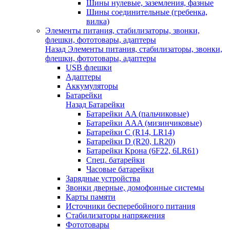
Шины нулевые, заземления, фазные
Шины соединительные (гребенка,
вилка)
Элементы питания, стабилизаторы, звонки,
флешки, фототовары, адаптеры
Назад
Элементы питания, стабилизаторы, звонки,
флешки, фототовары, адаптеры
USB флешки
Адаптеры
Аккумуляторы
Батарейки
Назад
Батарейки
Батарейки AA (пальчиковые)
Батарейки AAA (мизинчиковые)
Батарейки C (R14, LR14)
Батарейки D (R20, LR20)
Батарейки Крона (6F22, 6LR61)
Спец. батарейки
Часовые батарейки
Зарядные устройства
Звонки дверные, домофонные системы
Карты памяти
Источники бесперебойного питания
Стабилизаторы напряжения
Фототовары