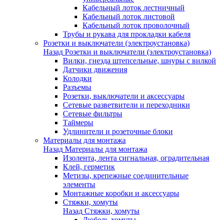
Кабельный лоток лестничный
Кабельный лоток листовой
Кабельный лоток проволочный
Трубы и рукава для прокладки кабеля
Розетки и выключатели (электроустановка)
Назад
Розетки и выключатели (электроустановка)
Вилки, гнезда штепсельные, шнуры с вилкой
Датчики движения
Колодки
Разъемы
Розетки, выключатели и аксессуары
Сетевые разветвители и переходники
Сетевые фильтры
Таймеры
Удлинители и розеточные блоки
Материалы для монтажа
Назад
Материалы для монтажа
Изолента, лента сигнальная, оградительная
Клей, герметик
Метизы, крепежные соединительные
элементы
Монтажные коробки и аксессуары
Стяжки, хомуты
Назад
Стяжки, хомуты
Дюбель-хомуты