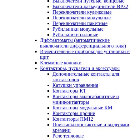
Выключатели путевые, концевые
Выключатели-разъединители ВР32
Переключатели кулачковые
Переключатели модульные
Переключатели пакетные
Рубильники модульные
Рубильники силовые
Диффавтоматы (автоматические
выключатели дифференциального тока)
Измерительные приборы для установки в
щит
Клеммные колодки
Контакторы, пускатели и аксессуары
Дополнительные контакты для
контакторов
Катушки управления
Контакторы КТ
Контакторы малогабаритные и
миниконтакторы
Контакторы модульные КМ
Контакторы прочие
Контанторы ПМ12
Приставки контактные и выдержки
времени
Реле тепловые