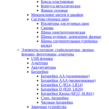
Боксы пластиковые
Корпуса металлические
Ящики силовые
Микроклимат щитов и шкафов
Система сборных шин
Изоляторы для нулевых шин
Сжимы
Шина электротехническая
Шины нулевые, заземления, фазные
Шины соединительные (гребенка,
вилка)
Элементы питания, стабилизаторы, звонки,
флешки, фототовары, адаптеры
USB флешки
Адаптеры
Аккумуляторы
Батарейки
Батарейки AA (пальчиковые)
Батарейки AAA (мизинчиковые)
Батарейки C (R14, LR14)
Батарейки D (R20, LR20)
Батарейки Крона (6F22, 6LR61)
Спец. батарейки
Часовые батарейки
Зарядные устройства