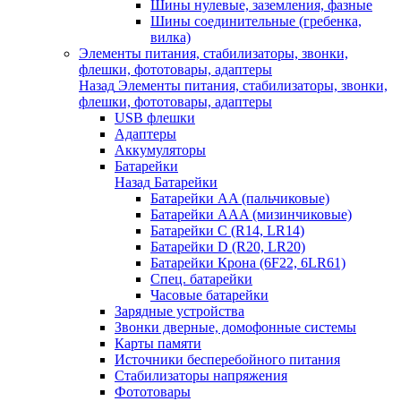
Шины нулевые, заземления, фазные
Шины соединительные (гребенка,
вилка)
Элементы питания, стабилизаторы, звонки,
флешки, фототовары, адаптеры
Назад
Элементы питания, стабилизаторы, звонки,
флешки, фототовары, адаптеры
USB флешки
Адаптеры
Аккумуляторы
Батарейки
Назад
Батарейки
Батарейки AA (пальчиковые)
Батарейки AAA (мизинчиковые)
Батарейки C (R14, LR14)
Батарейки D (R20, LR20)
Батарейки Крона (6F22, 6LR61)
Спец. батарейки
Часовые батарейки
Зарядные устройства
Звонки дверные, домофонные системы
Карты памяти
Источники бесперебойного питания
Стабилизаторы напряжения
Фототовары