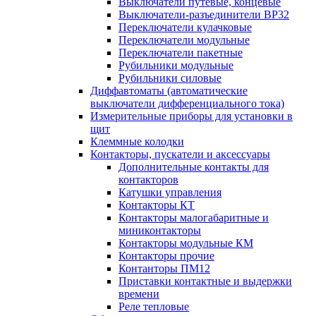
Выключатели путевые, концевые
Выключатели-разъединители ВР32
Переключатели кулачковые
Переключатели модульные
Переключатели пакетные
Рубильники модульные
Рубильники силовые
Диффавтоматы (автоматические
выключатели дифференциального тока)
Измерительные приборы для установки в
щит
Клеммные колодки
Контакторы, пускатели и аксессуары
Дополнительные контакты для
контакторов
Катушки управления
Контакторы КТ
Контакторы малогабаритные и
миниконтакторы
Контакторы модульные КМ
Контакторы прочие
Контанторы ПМ12
Приставки контактные и выдержки
времени
Реле тепловые