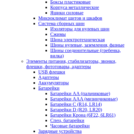
Боксы пластиковые
Корпуса металлические
Ящики силовые
Микроклимат щитов и шкафов
Система сборных шин
Изоляторы для нулевых шин
Сжимы
Шина электротехническая
Шины нулевые, заземления, фазные
Шины соединительные (гребенка,
вилка)
Элементы питания, стабилизаторы, звонки,
флешки, фототовары, адаптеры
USB флешки
Адаптеры
Аккумуляторы
Батарейки
Батарейки AA (пальчиковые)
Батарейки AAA (мизинчиковые)
Батарейки C (R14, LR14)
Батарейки D (R20, LR20)
Батарейки Крона (6F22, 6LR61)
Спец. батарейки
Часовые батарейки
Зарядные устройства