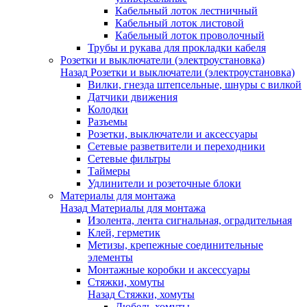
Кабельный лоток лестничный
Кабельный лоток листовой
Кабельный лоток проволочный
Трубы и рукава для прокладки кабеля
Розетки и выключатели (электроустановка)
Назад
Розетки и выключатели (электроустановка)
Вилки, гнезда штепсельные, шнуры с вилкой
Датчики движения
Колодки
Разъемы
Розетки, выключатели и аксессуары
Сетевые разветвители и переходники
Сетевые фильтры
Таймеры
Удлинители и розеточные блоки
Материалы для монтажа
Назад
Материалы для монтажа
Изолента, лента сигнальная, оградительная
Клей, герметик
Метизы, крепежные соединительные
элементы
Монтажные коробки и аксессуары
Стяжки, хомуты
Назад
Стяжки, хомуты
Дюбель-хомуты