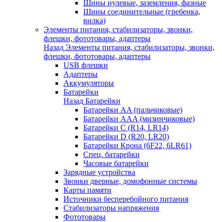
Шины нулевые, заземления, фазные
Шины соединительные (гребенка,
вилка)
Элементы питания, стабилизаторы, звонки,
флешки, фототовары, адаптеры
Назад
Элементы питания, стабилизаторы, звонки,
флешки, фототовары, адаптеры
USB флешки
Адаптеры
Аккумуляторы
Батарейки
Назад
Батарейки
Батарейки AA (пальчиковые)
Батарейки AAA (мизинчиковые)
Батарейки C (R14, LR14)
Батарейки D (R20, LR20)
Батарейки Крона (6F22, 6LR61)
Спец. батарейки
Часовые батарейки
Зарядные устройства
Звонки дверные, домофонные системы
Карты памяти
Источники бесперебойного питания
Стабилизаторы напряжения
Фототовары