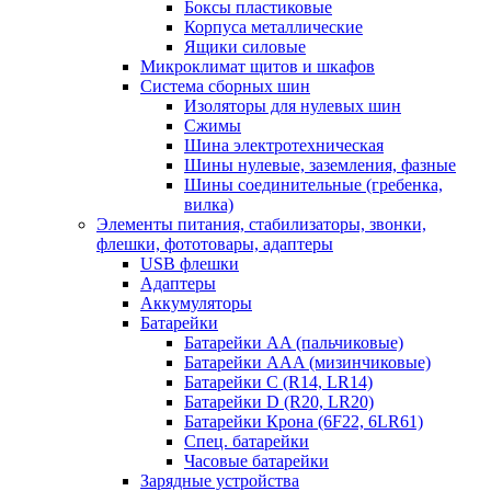
Боксы пластиковые
Корпуса металлические
Ящики силовые
Микроклимат щитов и шкафов
Система сборных шин
Изоляторы для нулевых шин
Сжимы
Шина электротехническая
Шины нулевые, заземления, фазные
Шины соединительные (гребенка,
вилка)
Элементы питания, стабилизаторы, звонки,
флешки, фототовары, адаптеры
USB флешки
Адаптеры
Аккумуляторы
Батарейки
Батарейки AA (пальчиковые)
Батарейки AAA (мизинчиковые)
Батарейки C (R14, LR14)
Батарейки D (R20, LR20)
Батарейки Крона (6F22, 6LR61)
Спец. батарейки
Часовые батарейки
Зарядные устройства