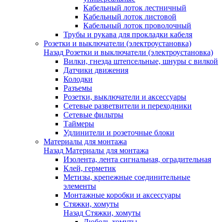
Кабельный лоток лестничный
Кабельный лоток листовой
Кабельный лоток проволочный
Трубы и рукава для прокладки кабеля
Розетки и выключатели (электроустановка)
Назад
Розетки и выключатели (электроустановка)
Вилки, гнезда штепсельные, шнуры с вилкой
Датчики движения
Колодки
Разъемы
Розетки, выключатели и аксессуары
Сетевые разветвители и переходники
Сетевые фильтры
Таймеры
Удлинители и розеточные блоки
Материалы для монтажа
Назад
Материалы для монтажа
Изолента, лента сигнальная, оградительная
Клей, герметик
Метизы, крепежные соединительные
элементы
Монтажные коробки и аксессуары
Стяжки, хомуты
Назад
Стяжки, хомуты
Дюбель-хомуты