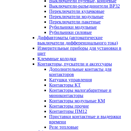
Выключатели путевые, концевые
Выключатели-разъединители ВР32
Переключатели кулачковые
Переключатели модульные
Переключатели пакетные
Рубильники модульные
Рубильники силовые
Диффавтоматы (автоматические
выключатели дифференциального тока)
Измерительные приборы для установки в
щит
Клеммные колодки
Контакторы, пускатели и аксессуары
Дополнительные контакты для
контакторов
Катушки управления
Контакторы КТ
Контакторы малогабаритные и
миниконтакторы
Контакторы модульные КМ
Контакторы прочие
Контанторы ПМ12
Приставки контактные и выдержки
времени
Реле тепловые