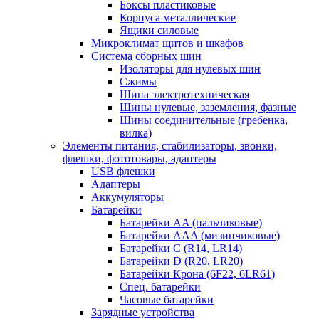
Боксы пластиковые
Корпуса металлические
Ящики силовые
Микроклимат щитов и шкафов
Система сборных шин
Изоляторы для нулевых шин
Сжимы
Шина электротехническая
Шины нулевые, заземления, фазные
Шины соединительные (гребенка,
вилка)
Элементы питания, стабилизаторы, звонки,
флешки, фототовары, адаптеры
USB флешки
Адаптеры
Аккумуляторы
Батарейки
Батарейки AA (пальчиковые)
Батарейки AAA (мизинчиковые)
Батарейки C (R14, LR14)
Батарейки D (R20, LR20)
Батарейки Крона (6F22, 6LR61)
Спец. батарейки
Часовые батарейки
Зарядные устройства