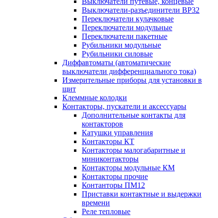
Выключатели путевые, концевые
Выключатели-разъединители ВР32
Переключатели кулачковые
Переключатели модульные
Переключатели пакетные
Рубильники модульные
Рубильники силовые
Диффавтоматы (автоматические
выключатели дифференциального тока)
Измерительные приборы для установки в
щит
Клеммные колодки
Контакторы, пускатели и аксессуары
Дополнительные контакты для
контакторов
Катушки управления
Контакторы КТ
Контакторы малогабаритные и
миниконтакторы
Контакторы модульные КМ
Контакторы прочие
Контанторы ПМ12
Приставки контактные и выдержки
времени
Реле тепловые