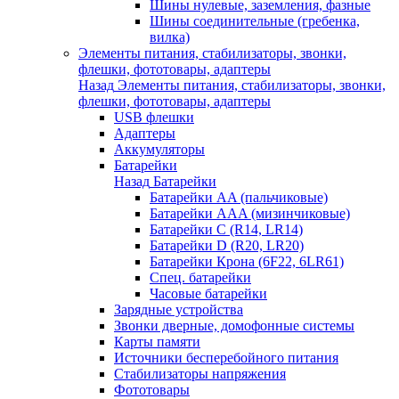
Шины нулевые, заземления, фазные
Шины соединительные (гребенка,
вилка)
Элементы питания, стабилизаторы, звонки,
флешки, фототовары, адаптеры
Назад
Элементы питания, стабилизаторы, звонки,
флешки, фототовары, адаптеры
USB флешки
Адаптеры
Аккумуляторы
Батарейки
Назад
Батарейки
Батарейки AA (пальчиковые)
Батарейки AAA (мизинчиковые)
Батарейки C (R14, LR14)
Батарейки D (R20, LR20)
Батарейки Крона (6F22, 6LR61)
Спец. батарейки
Часовые батарейки
Зарядные устройства
Звонки дверные, домофонные системы
Карты памяти
Источники бесперебойного питания
Стабилизаторы напряжения
Фототовары