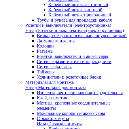
Кабельный лоток лестничный
Кабельный лоток листовой
Кабельный лоток проволочный
Трубы и рукава для прокладки кабеля
Розетки и выключатели (электроустановка)
Назад
Розетки и выключатели (электроустановка)
Вилки, гнезда штепсельные, шнуры с вилкой
Датчики движения
Колодки
Разъемы
Розетки, выключатели и аксессуары
Сетевые разветвители и переходники
Сетевые фильтры
Таймеры
Удлинители и розеточные блоки
Материалы для монтажа
Назад
Материалы для монтажа
Изолента, лента сигнальная, оградительная
Клей, герметик
Метизы, крепежные соединительные
элементы
Монтажные коробки и аксессуары
Стяжки, хомуты
Назад
Стяжки, хомуты
Дюбель-хомуты