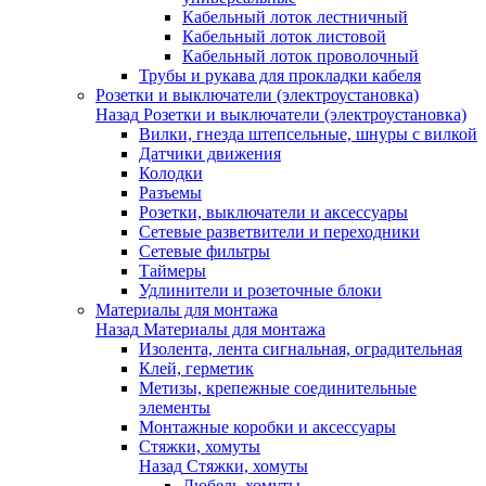
Кабельный лоток лестничный
Кабельный лоток листовой
Кабельный лоток проволочный
Трубы и рукава для прокладки кабеля
Розетки и выключатели (электроустановка)
Назад
Розетки и выключатели (электроустановка)
Вилки, гнезда штепсельные, шнуры с вилкой
Датчики движения
Колодки
Разъемы
Розетки, выключатели и аксессуары
Сетевые разветвители и переходники
Сетевые фильтры
Таймеры
Удлинители и розеточные блоки
Материалы для монтажа
Назад
Материалы для монтажа
Изолента, лента сигнальная, оградительная
Клей, герметик
Метизы, крепежные соединительные
элементы
Монтажные коробки и аксессуары
Стяжки, хомуты
Назад
Стяжки, хомуты
Дюбель-хомуты