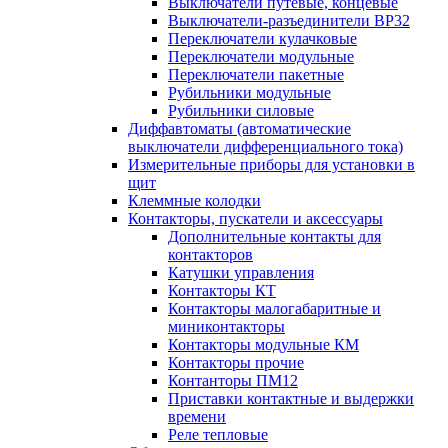
Выключатели путевые, концевые
Выключатели-разъединители ВР32
Переключатели кулачковые
Переключатели модульные
Переключатели пакетные
Рубильники модульные
Рубильники силовые
Диффавтоматы (автоматические
выключатели дифференциального тока)
Измерительные приборы для установки в
щит
Клеммные колодки
Контакторы, пускатели и аксессуары
Дополнительные контакты для
контакторов
Катушки управления
Контакторы КТ
Контакторы малогабаритные и
миниконтакторы
Контакторы модульные КМ
Контакторы прочие
Контанторы ПМ12
Приставки контактные и выдержки
времени
Реле тепловые