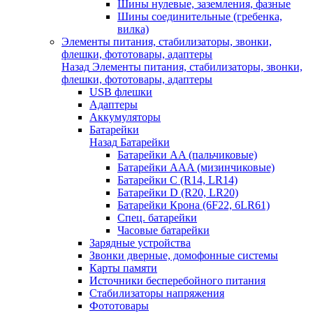
Шины нулевые, заземления, фазные
Шины соединительные (гребенка,
вилка)
Элементы питания, стабилизаторы, звонки,
флешки, фототовары, адаптеры
Назад
Элементы питания, стабилизаторы, звонки,
флешки, фототовары, адаптеры
USB флешки
Адаптеры
Аккумуляторы
Батарейки
Назад
Батарейки
Батарейки AA (пальчиковые)
Батарейки AAA (мизинчиковые)
Батарейки C (R14, LR14)
Батарейки D (R20, LR20)
Батарейки Крона (6F22, 6LR61)
Спец. батарейки
Часовые батарейки
Зарядные устройства
Звонки дверные, домофонные системы
Карты памяти
Источники бесперебойного питания
Стабилизаторы напряжения
Фототовары