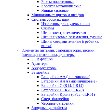
Боксы пластиковые
Корпуса металлические
Ящики силовые
Микроклимат щитов и шкафов
Система сборных шин
Изоляторы для нулевых шин
Сжимы
Шина электротехническая
Шины нулевые, заземления, фазные
Шины соединительные (гребенка,
вилка)
Элементы питания, стабилизаторы, звонки,
флешки, фототовары, адаптеры
USB флешки
Адаптеры
Аккумуляторы
Батарейки
Батарейки AA (пальчиковые)
Батарейки AAA (мизинчиковые)
Батарейки C (R14, LR14)
Батарейки D (R20, LR20)
Батарейки Крона (6F22, 6LR61)
Спец. батарейки
Часовые батарейки
Зарядные устройства