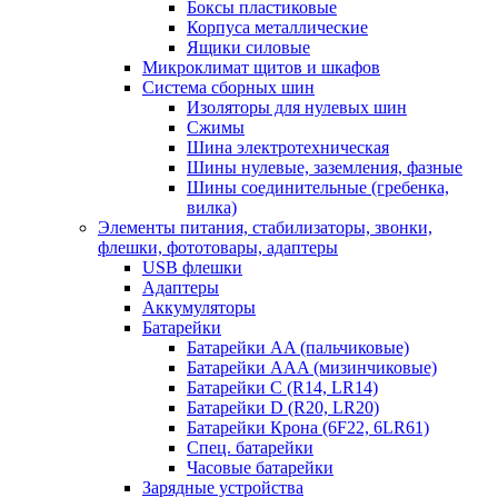
Боксы пластиковые
Корпуса металлические
Ящики силовые
Микроклимат щитов и шкафов
Система сборных шин
Изоляторы для нулевых шин
Сжимы
Шина электротехническая
Шины нулевые, заземления, фазные
Шины соединительные (гребенка,
вилка)
Элементы питания, стабилизаторы, звонки,
флешки, фототовары, адаптеры
USB флешки
Адаптеры
Аккумуляторы
Батарейки
Батарейки AA (пальчиковые)
Батарейки AAA (мизинчиковые)
Батарейки C (R14, LR14)
Батарейки D (R20, LR20)
Батарейки Крона (6F22, 6LR61)
Спец. батарейки
Часовые батарейки
Зарядные устройства