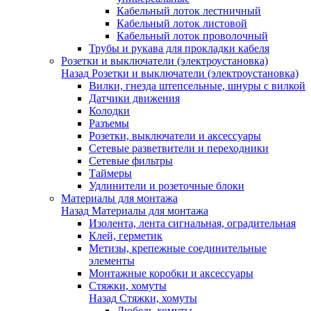
Кабельный лоток лестничный
Кабельный лоток листовой
Кабельный лоток проволочный
Трубы и рукава для прокладки кабеля
Розетки и выключатели (электроустановка)
Назад
Розетки и выключатели (электроустановка)
Вилки, гнезда штепсельные, шнуры с вилкой
Датчики движения
Колодки
Разъемы
Розетки, выключатели и аксессуары
Сетевые разветвители и переходники
Сетевые фильтры
Таймеры
Удлинители и розеточные блоки
Материалы для монтажа
Назад
Материалы для монтажа
Изолента, лента сигнальная, оградительная
Клей, герметик
Метизы, крепежные соединительные
элементы
Монтажные коробки и аксессуары
Стяжки, хомуты
Назад
Стяжки, хомуты
Дюбель-хомуты