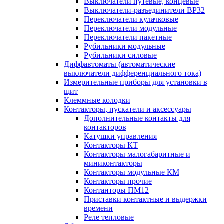
Выключатели путевые, концевые
Выключатели-разъединители ВР32
Переключатели кулачковые
Переключатели модульные
Переключатели пакетные
Рубильники модульные
Рубильники силовые
Диффавтоматы (автоматические
выключатели дифференциального тока)
Измерительные приборы для установки в
щит
Клеммные колодки
Контакторы, пускатели и аксессуары
Дополнительные контакты для
контакторов
Катушки управления
Контакторы КТ
Контакторы малогабаритные и
миниконтакторы
Контакторы модульные КМ
Контакторы прочие
Контанторы ПМ12
Приставки контактные и выдержки
времени
Реле тепловые