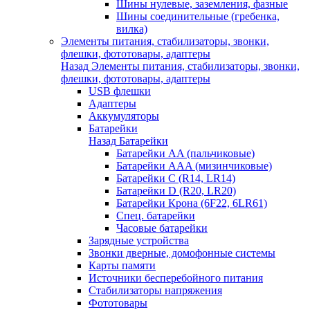
Шины нулевые, заземления, фазные
Шины соединительные (гребенка,
вилка)
Элементы питания, стабилизаторы, звонки,
флешки, фототовары, адаптеры
Назад
Элементы питания, стабилизаторы, звонки,
флешки, фототовары, адаптеры
USB флешки
Адаптеры
Аккумуляторы
Батарейки
Назад
Батарейки
Батарейки AA (пальчиковые)
Батарейки AAA (мизинчиковые)
Батарейки C (R14, LR14)
Батарейки D (R20, LR20)
Батарейки Крона (6F22, 6LR61)
Спец. батарейки
Часовые батарейки
Зарядные устройства
Звонки дверные, домофонные системы
Карты памяти
Источники бесперебойного питания
Стабилизаторы напряжения
Фототовары