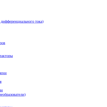
 дифференциального тока)
ров
такторы
мени
я
ли
реобразователи)