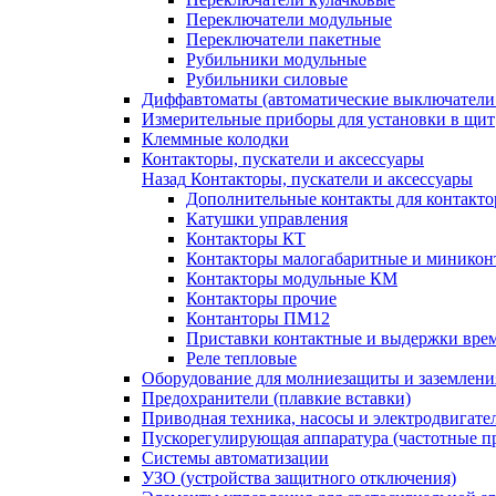
Переключатели модульные
Переключатели пакетные
Рубильники модульные
Рубильники силовые
Диффавтоматы (автоматические выключатели
Измерительные приборы для установки в щит
Клеммные колодки
Контакторы, пускатели и аксессуары
Назад
Контакторы, пускатели и аксессуары
Дополнительные контакты для контакто
Катушки управления
Контакторы КТ
Контакторы малогабаритные и миникон
Контакторы модульные КМ
Контакторы прочие
Контанторы ПМ12
Приставки контактные и выдержки вре
Реле тепловые
Оборудование для молниезащиты и заземлени
Предохранители (плавкие вставки)
Приводная техника, насосы и электродвигате
Пускорегулирующая аппаратура (частотные п
Системы автоматизации
УЗО (устройства защитного отключения)