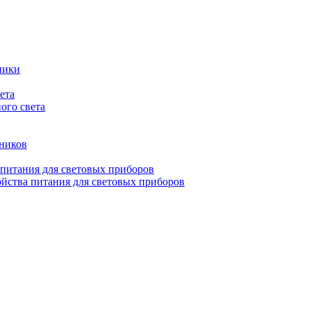
ники
ета
ого света
ьников
 питания для световых приборов
йства питания для световых приборов