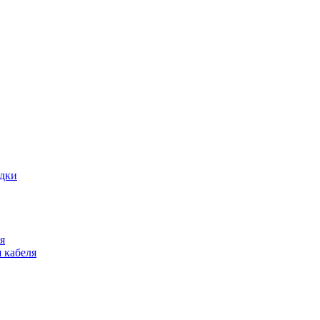
адки
я
 кабеля