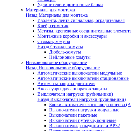
Удлинители и розеточные блоки
Материалы для монтажа
Назад
Материалы для монтажа
Изолента, лента сигнальная, оградительная
Клей, герметик
Метизы, крепежные соединительные элемент
Монтажные коробки и аксессуары
Стяжки, хомуты
Назад
Стяжки, хомуты
Дюбель-хомуты
Нейлоновые хомуты
Низковольтовое оборудование
Назад
Низковольтовое оборудование
Автоматические выключатели модульные
Автоматические выключатели стационарные
Автоматы защиты двигателя
Аксессуары для аппаратов защиты
Выключатели нагрузки (рубильники)
Назад
Выключатели нагрузки (рубильники)
Блоки автоматического ввода резерва (
Выключатели нагрузки модульные
Выключатели пакетные
Выключатели путевые, концевые
Выключатели-разъединители ВР32
Переключатели кулачковые