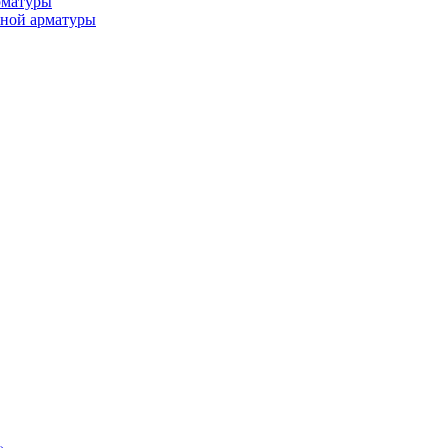
рматуры
ьной арматуры