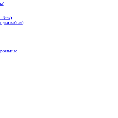
зы)
абеля)
адки кабеля)
ерсальные