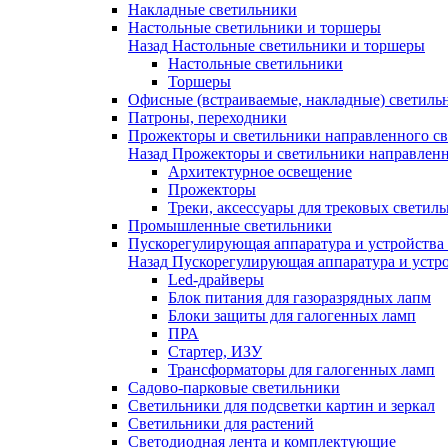
Накладные светильники
Настольные светильники и торшеры
Назад
Настольные светильники и торшеры
Настольные светильники
Торшеры
Офисные (встраиваемые, накладные) светиль
Патроны, переходники
Прожекторы и светильники направленного св
Назад
Прожекторы и светильники направленн
Архитектурное освещение
Прожекторы
Треки, аксессуары для трековых светил
Промышленные светильники
Пускорегулирующая аппаратура и устройства
Назад
Пускорегулирующая аппаратура и устро
Led-драйверы
Блок питания для газоразрядных лапм
Блоки защиты для галогенных ламп
ПРА
Стартер, ИЗУ
Трансформаторы для галогенных ламп
Садово-парковые светильники
Светильники для подсветки картин и зеркал
Светильники для растений
Светодиодная лента и комплектующие