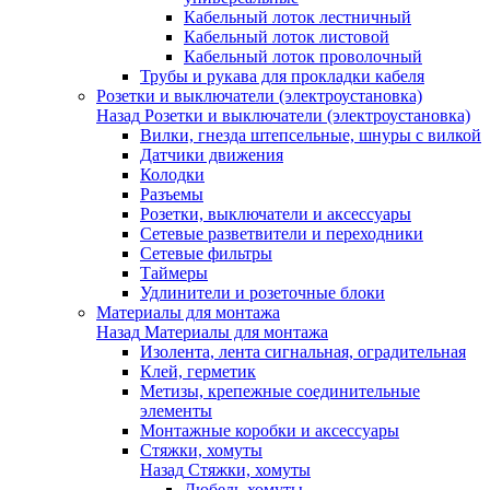
Кабельный лоток лестничный
Кабельный лоток листовой
Кабельный лоток проволочный
Трубы и рукава для прокладки кабеля
Розетки и выключатели (электроустановка)
Назад
Розетки и выключатели (электроустановка)
Вилки, гнезда штепсельные, шнуры с вилкой
Датчики движения
Колодки
Разъемы
Розетки, выключатели и аксессуары
Сетевые разветвители и переходники
Сетевые фильтры
Таймеры
Удлинители и розеточные блоки
Материалы для монтажа
Назад
Материалы для монтажа
Изолента, лента сигнальная, оградительная
Клей, герметик
Метизы, крепежные соединительные
элементы
Монтажные коробки и аксессуары
Стяжки, хомуты
Назад
Стяжки, хомуты
Дюбель-хомуты