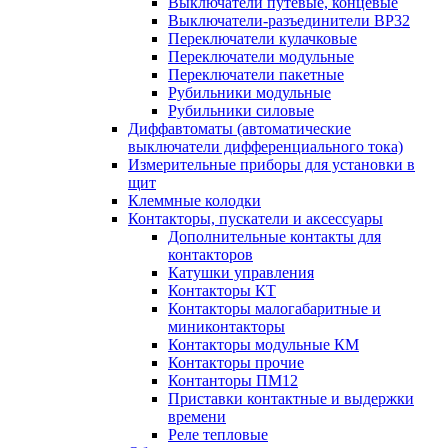
Выключатели путевые, концевые
Выключатели-разъединители ВР32
Переключатели кулачковые
Переключатели модульные
Переключатели пакетные
Рубильники модульные
Рубильники силовые
Диффавтоматы (автоматические
выключатели дифференциального тока)
Измерительные приборы для установки в
щит
Клеммные колодки
Контакторы, пускатели и аксессуары
Дополнительные контакты для
контакторов
Катушки управления
Контакторы КТ
Контакторы малогабаритные и
миниконтакторы
Контакторы модульные КМ
Контакторы прочие
Контанторы ПМ12
Приставки контактные и выдержки
времени
Реле тепловые