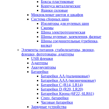
Боксы пластиковые
Корпуса металлические
Ящики силовые
Микроклимат щитов и шкафов
Система сборных шин
Изоляторы для нулевых шин
Сжимы
Шина электротехническая
Шины нулевые, заземления, фазные
Шины соединительные (гребенка,
вилка)
Элементы питания, стабилизаторы, звонки,
флешки, фототовары, адаптеры
USB флешки
Адаптеры
Аккумуляторы
Батарейки
Батарейки AA (пальчиковые)
Батарейки AAA (мизинчиковые)
Батарейки C (R14, LR14)
Батарейки D (R20, LR20)
Батарейки Крона (6F22, 6LR61)
Спец. батарейки
Часовые батарейки
Зарядные устройства