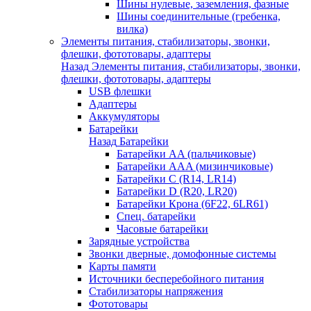
Шины нулевые, заземления, фазные
Шины соединительные (гребенка,
вилка)
Элементы питания, стабилизаторы, звонки,
флешки, фототовары, адаптеры
Назад
Элементы питания, стабилизаторы, звонки,
флешки, фототовары, адаптеры
USB флешки
Адаптеры
Аккумуляторы
Батарейки
Назад
Батарейки
Батарейки AA (пальчиковые)
Батарейки AAA (мизинчиковые)
Батарейки C (R14, LR14)
Батарейки D (R20, LR20)
Батарейки Крона (6F22, 6LR61)
Спец. батарейки
Часовые батарейки
Зарядные устройства
Звонки дверные, домофонные системы
Карты памяти
Источники бесперебойного питания
Стабилизаторы напряжения
Фототовары