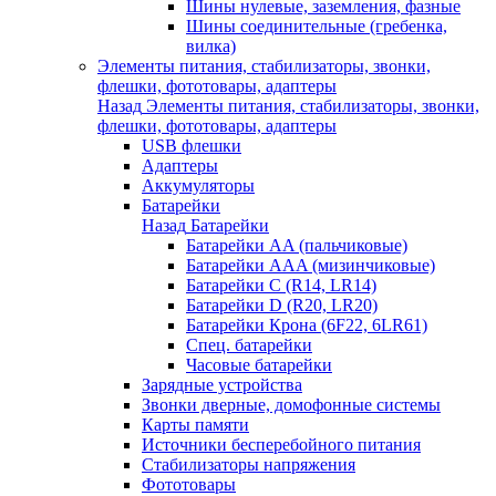
Шины нулевые, заземления, фазные
Шины соединительные (гребенка,
вилка)
Элементы питания, стабилизаторы, звонки,
флешки, фототовары, адаптеры
Назад
Элементы питания, стабилизаторы, звонки,
флешки, фототовары, адаптеры
USB флешки
Адаптеры
Аккумуляторы
Батарейки
Назад
Батарейки
Батарейки AA (пальчиковые)
Батарейки AAA (мизинчиковые)
Батарейки C (R14, LR14)
Батарейки D (R20, LR20)
Батарейки Крона (6F22, 6LR61)
Спец. батарейки
Часовые батарейки
Зарядные устройства
Звонки дверные, домофонные системы
Карты памяти
Источники бесперебойного питания
Стабилизаторы напряжения
Фототовары