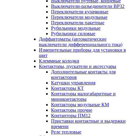
Выключатели путевые, концевые
Выключатели-разъединители ВР32
Переключатели кулачковые
Переключатели модульные
Переключатели пакетные
Рубильники модульные
Рубильники силовые
Диффавтоматы (автоматические
выключатели дифференциального тока)
Измерительные приборы для установки в
щит
Клеммные колодки
Контакторы, пускатели и аксессуары
Дополнительные контакты для
контакторов
Катушки управления
Контакторы КТ
Контакторы малогабаритные и
миниконтакторы
Контакторы модульные КМ
Контакторы прочие
Контанторы ПМ12
Приставки контактные и выдержки
времени
Реле тепловые