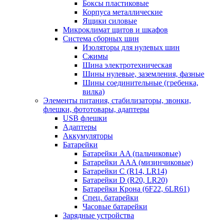
Боксы пластиковые
Корпуса металлические
Ящики силовые
Микроклимат щитов и шкафов
Система сборных шин
Изоляторы для нулевых шин
Сжимы
Шина электротехническая
Шины нулевые, заземления, фазные
Шины соединительные (гребенка,
вилка)
Элементы питания, стабилизаторы, звонки,
флешки, фототовары, адаптеры
USB флешки
Адаптеры
Аккумуляторы
Батарейки
Батарейки AA (пальчиковые)
Батарейки AAA (мизинчиковые)
Батарейки C (R14, LR14)
Батарейки D (R20, LR20)
Батарейки Крона (6F22, 6LR61)
Спец. батарейки
Часовые батарейки
Зарядные устройства