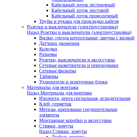
Кабельный лоток лестничный
Кабельный лоток листовой
Кабельный лоток проволочный
Трубы и рукава для прокладки кабеля
Розетки и выключатели (электроустановка)
Назад
Розетки и выключатели (электроустановка)
Вилки, гнезда штепсельные, шнуры с вилкой
Датчики движения
Колодки
Разъемы
Розетки, выключатели и аксессуары
Сетевые разветвители и переходники
Сетевые фильтры
Таймеры
Удлинители и розеточные блоки
Материалы для монтажа
Назад
Материалы для монтажа
Изолента, лента сигнальная, оградительная
Клей, герметик
Метизы, крепежные соединительные
элементы
Монтажные коробки и аксессуары
Стяжки, хомуты
Назад
Стяжки, хомуты
Дюбель-хомуты