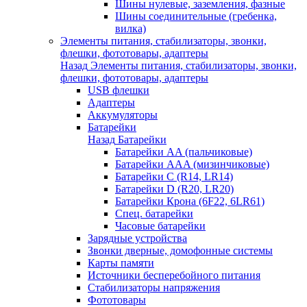
Шины нулевые, заземления, фазные
Шины соединительные (гребенка,
вилка)
Элементы питания, стабилизаторы, звонки,
флешки, фототовары, адаптеры
Назад
Элементы питания, стабилизаторы, звонки,
флешки, фототовары, адаптеры
USB флешки
Адаптеры
Аккумуляторы
Батарейки
Назад
Батарейки
Батарейки AA (пальчиковые)
Батарейки AAA (мизинчиковые)
Батарейки C (R14, LR14)
Батарейки D (R20, LR20)
Батарейки Крона (6F22, 6LR61)
Спец. батарейки
Часовые батарейки
Зарядные устройства
Звонки дверные, домофонные системы
Карты памяти
Источники бесперебойного питания
Стабилизаторы напряжения
Фототовары