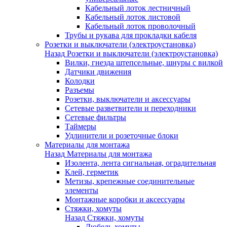
Кабельный лоток лестничный
Кабельный лоток листовой
Кабельный лоток проволочный
Трубы и рукава для прокладки кабеля
Розетки и выключатели (электроустановка)
Назад
Розетки и выключатели (электроустановка)
Вилки, гнезда штепсельные, шнуры с вилкой
Датчики движения
Колодки
Разъемы
Розетки, выключатели и аксессуары
Сетевые разветвители и переходники
Сетевые фильтры
Таймеры
Удлинители и розеточные блоки
Материалы для монтажа
Назад
Материалы для монтажа
Изолента, лента сигнальная, оградительная
Клей, герметик
Метизы, крепежные соединительные
элементы
Монтажные коробки и аксессуары
Стяжки, хомуты
Назад
Стяжки, хомуты
Дюбель-хомуты