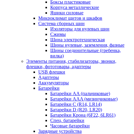
Боксы пластиковые
Корпуса металлические
Ящики силовые
Микроклимат щитов и шкафов
Система сборных шин
Изоляторы для нулевых шин
Сжимы
Шина электротехническая
Шины нулевые, заземления, фазные
Шины соединительные (гребенка,
вилка)
Элементы питания, стабилизаторы, звонки,
флешки, фототовары, адаптеры
USB флешки
Адаптеры
Аккумуляторы
Батарейки
Батарейки AA (пальчиковые)
Батарейки AAA (мизинчиковые)
Батарейки C (R14, LR14)
Батарейки D (R20, LR20)
Батарейки Крона (6F22, 6LR61)
Спец. батарейки
Часовые батарейки
Зарядные устройства