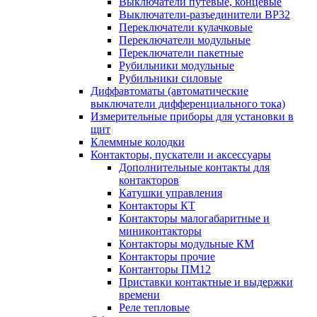
Выключатели путевые, концевые
Выключатели-разъединители ВР32
Переключатели кулачковые
Переключатели модульные
Переключатели пакетные
Рубильники модульные
Рубильники силовые
Диффавтоматы (автоматические
выключатели дифференциального тока)
Измерительные приборы для установки в
щит
Клеммные колодки
Контакторы, пускатели и аксессуары
Дополнительные контакты для
контакторов
Катушки управления
Контакторы КТ
Контакторы малогабаритные и
миниконтакторы
Контакторы модульные КМ
Контакторы прочие
Контанторы ПМ12
Приставки контактные и выдержки
времени
Реле тепловые